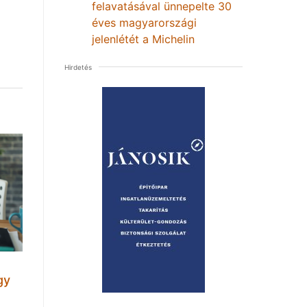
felavatásával ünnepelte 30
éves magyarországi
jelenlétét a Michelin
Hirdetés
gy