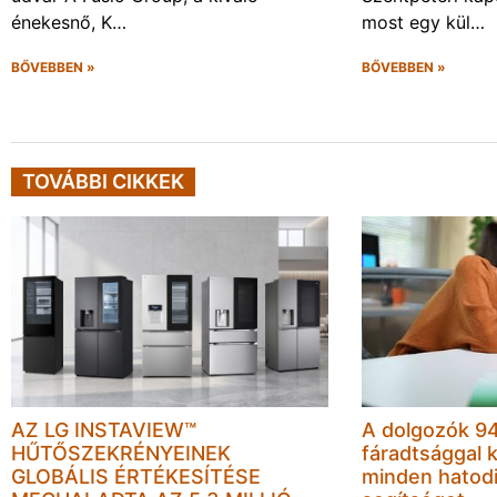
énekesnő, K…
most egy kül…
BŐVEBBEN »
BŐVEBBEN »
TOVÁBBI CIKKEK
AZ LG INSTAVIEW™
A dolgozók 94
HŰTŐSZEKRÉNYEINEK
fáradtsággal 
GLOBÁLIS ÉRTÉKESÍTÉSE
minden hatodi