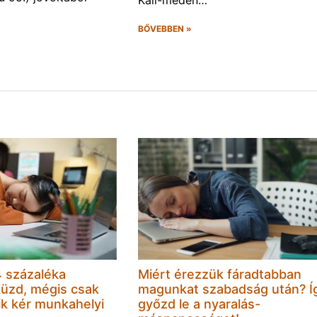
Káli-meden…
BŐVEBBEN »
 százaléka
Miért érezzük fáradtabban
küzd, mégis csak
magunkat szabadság után? Í
k kér munkahelyi
győzd le a nyaralás-