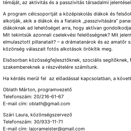
témáját, az aktivitás és a passzivitás társadalmi jelentései
A program célcsoportját a középiskolás diákok és felsőok
alkotják, akik a diákok és a fiatalok „passzivitására” pa
diákoknak ad lehetőséget arra, hogy aktívan gondolkodja
Mit tekintsük azonnali cselekvési felelősségnek? Mit jele
elmulasztott pillanatait? – a drámatanárok és az amatőr 
közönség válaszait fotós alkotások örökítik meg.
Elsősorban közösségfejlesztőknek, szociális segítőknek,
szakembereknek a részvételére számítunk.
Ha kérdés merül fel az előadással kapcsolatban, a követ
Oblath Márton, programvezető
Telefonszám: 20/216-61-67
E-mail cím: oblath@gmail.com
Szári Laura, közönségszervező
Telefonszám: 30/933-11-71
E-mail cím: lajorameister@gmail.com