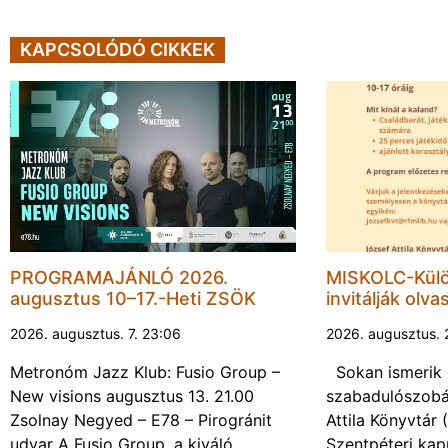
KAPCSOLÓDÓ CIKKEK
PROGRAMAJÁNLÓ 2026.
MISKOLC-Külö
augusztus 10–17.-Heti ZSÖK
invitálják olva
2026. augusztus. 7. 23:06
2026. augusztus. 
Metronóm Jazz Klub: Fusio Group –
Sokan ismerik 
New visions augusztus 13. 21.00
szabadulószobá
Zsolnay Negyed – E78 – Pirogránit
Attila Könyvtár
udvar A Fusio Group, a kiváló
Szentpéteri kap