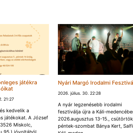
nleges játékra
Nyári Margó Irodalmi Fesztivá
sóikat
2026. július. 30. 22:28
2. 21:27
A nyár legzenésebb irodalmi
és kedvelik a
fesztiválja újra a Káli-medencébe
s játékokat. A József
2026.augusztus 13-15., csütörtök
 (3526 Miskolc,
péntek-szombat Bánya Kert, Salf
u 95.) jóvoltából