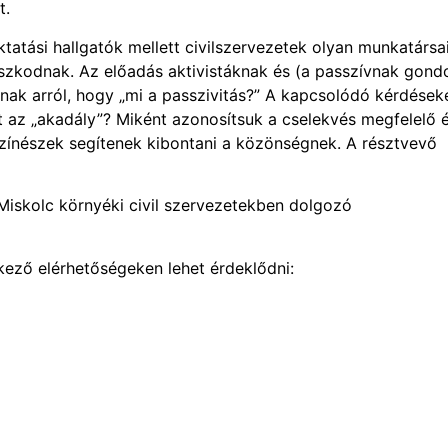
t.
tatási hallgatók mellett civilszervezetek olyan munkatársa
naszkodnak. Az előadás aktivistáknak és (a passzívnak gondo
nak arról, hogy „mi a passzivitás?” A kapcsolódó kérdések
nt az „akadály”? Miként azonosítsuk a cselekvés megfelelő 
színészek segítenek kibontani a közönségnek. A résztvevő
 Miskolc környéki civil szervezetekben dolgozó
kező elérhetőségeken lehet érdeklődni: