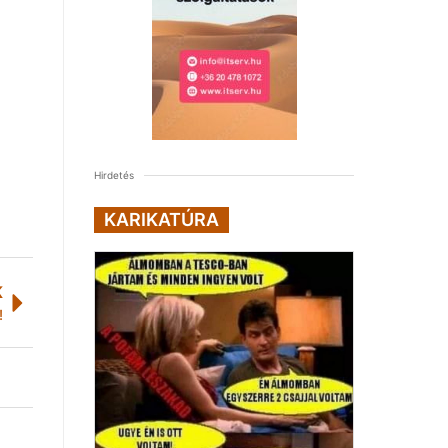
Hirdetés
KARIKATÚRA
K
!