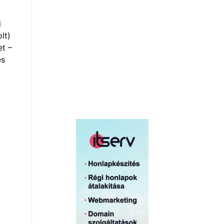
i
lt)
et –
és