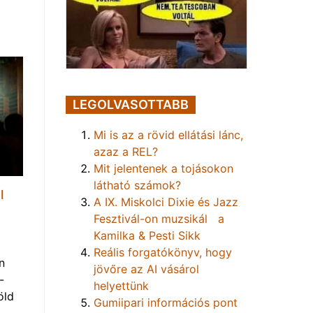
LEGOLVASOTTABB
Mi is az a rövid ellátási lánc,
azaz a REL?
Mit jelentenek a tojásokon
látható számok?
l
A IX. Miskolci Dixie és Jazz
Fesztivál-on muzsikál a
Kamilka & Pesti Sikk
Reális forgatókönyv, hogy
n
jövőre az AI vásárol
-
helyettünk
öld
Gumiipari információs pont