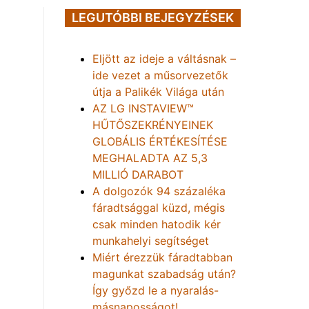
LEGUTÓBBI BEJEGYZÉSEK
Eljött az ideje a váltásnak –
ide vezet a műsorvezetők
útja a Palikék Világa után
AZ LG INSTAVIEW™
HŰTŐSZEKRÉNYEINEK
GLOBÁLIS ÉRTÉKESÍTÉSE
MEGHALADTA AZ 5,3
MILLIÓ DARABOT
A dolgozók 94 százaléka
fáradtsággal küzd, mégis
csak minden hatodik kér
munkahelyi segítséget
Miért érezzük fáradtabban
magunkat szabadság után?
Így győzd le a nyaralás-
másnaposságot!