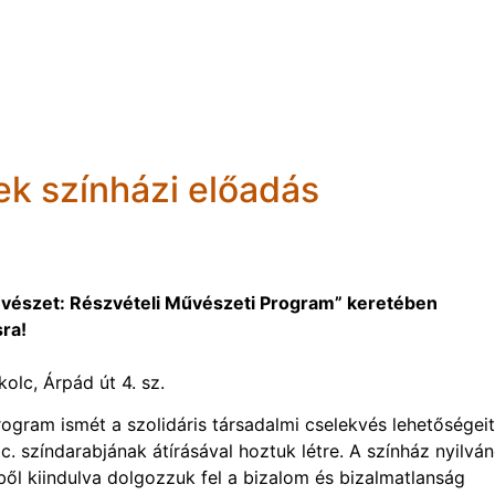
ek színházi előadás
művészet: Részvételi Művészeti Program” keretében
sra!
olc, Árpád út 4. sz.
ogram ismét a szolidáris társadalmi cselekvés lehetőségeit
c. színdarabjának átírásával hoztuk létre. A színház nyilvá
ől kiindulva dolgozzuk fel a bizalom és bizalmatlanság