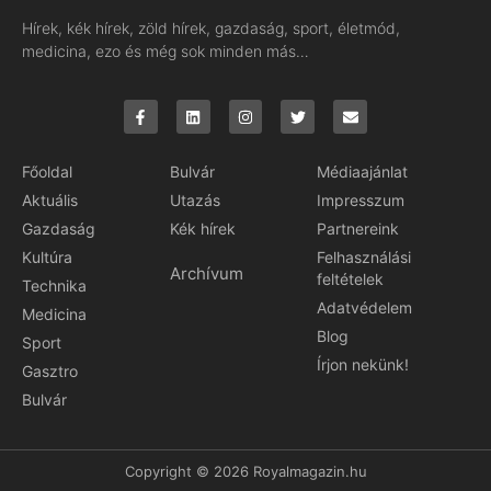
Hírek, kék hírek, zöld hírek, gazdaság, sport, életmód,
medicina, ezo és még sok minden más…
Főoldal
Bulvár
Médiaajánlat
Aktuális
Utazás
Impresszum
Gazdaság
Kék hírek
Partnereink
Kultúra
Felhasználási
Archívum
feltételek
Technika
Adatvédelem
Medicina
Blog
Sport
Írjon nekünk!
Gasztro
Bulvár
Copyright © 2026 Royalmagazin.hu