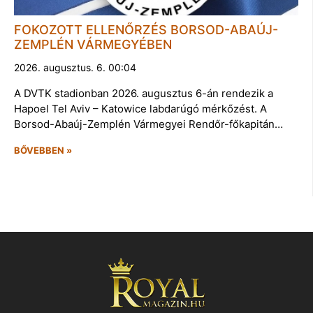
FOKOZOTT ELLENŐRZÉS BORSOD-ABAÚJ-
ZEMPLÉN VÁRMEGYÉBEN
2026. augusztus. 6. 00:04
A DVTK stadionban 2026. augusztus 6-án rendezik a
Hapoel Tel Aviv – Katowice labdarúgó mérkőzést. A
Borsod-Abaúj-Zemplén Vármegyei Rendőr-főkapitán…
BŐVEBBEN »