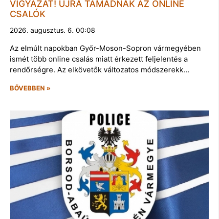
VIGYÁZAT! ÚJRA TÁMADNAK AZ ONLINE
CSALÓK
2026. augusztus. 6. 00:08
Az elmúlt napokban Győr-Moson-Sopron vármegyében
ismét több online csalás miatt érkezett feljelentés a
rendőrségre. Az elkövetők változatos módszerekk…
BŐVEBBEN »