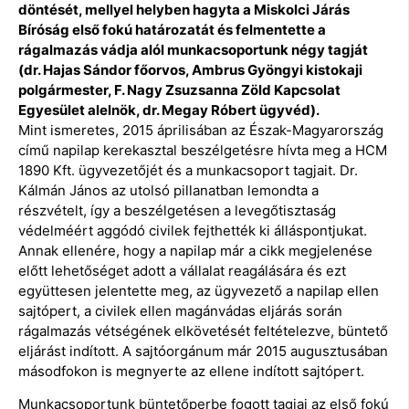
döntését, mellyel helyben hagyta a Miskolci Járás
Bíróság első fokú határozatát és felmentette a
rágalmazás vádja alól munkacsoportunk négy tagját
(dr. Hajas Sándor főorvos, Ambrus Gyöngyi kistokaji
polgármester, F. Nagy Zsuzsanna Zöld Kapcsolat
Egyesület alelnök, dr. Megay Róbert ügyvéd).
Mint ismeretes, 2015 áprilisában az Észak-Magyarország
című napilap kerekasztal beszélgetésre hívta meg a HCM
1890 Kft. ügyvezetőjét és a munkacsoport tagjait. Dr.
Kálmán János az utolsó pillanatban lemondta a
részvételt, így a beszélgetésen a levegőtisztaság
védelméért aggódó civilek fejthették ki álláspontjukat.
Annak ellenére, hogy a napilap már a cikk megjelenése
előtt lehetőséget adott a vállalat reagálására és ezt
együttesen jelentette meg, az ügyvezető a napilap ellen
sajtópert, a civilek ellen magánvádas eljárás során
rágalmazás vétségének elkövetését feltételezve, büntető
eljárást indított. A sajtóorgánum már 2015 augusztusában
másodfokon is megnyerte az ellene indított sajtópert.
Munkacsoportunk büntetőperbe fogott tagjai az első fokú