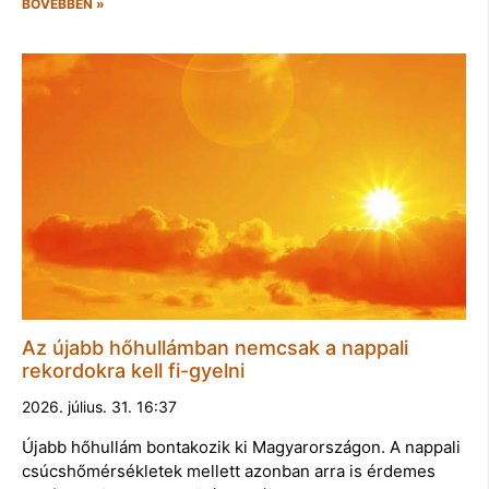
BŐVEBBEN »
Az újabb hőhullámban nemcsak a nappali
rekordokra kell fi-gyelni
2026. július. 31. 16:37
Újabb hőhullám bontakozik ki Magyarországon. A nappali
csúcshőmérsékletek mellett azonban arra is érdemes