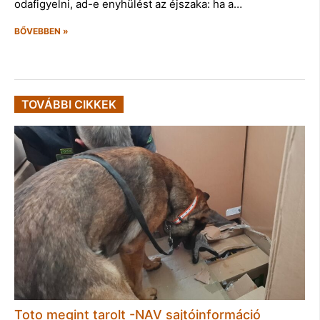
odafigyelni, ad-e enyhülést az éjszaka: ha a…
BŐVEBBEN »
TOVÁBBI CIKKEK
Toto megint tarolt -NAV sajtóinformáció