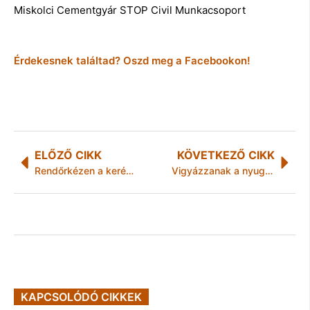
Miskolci Cementgyár STOP Civil Munkacsoport
Érdekesnek találtad? Oszd meg a Facebookon!
ELŐZŐ CIKK
KÖVETKEZŐ CIKK
Rendőrkézen a keréktolvajok
Vigyázzanak a nyugdíjasok!
KAPCSOLÓDÓ CIKKEK