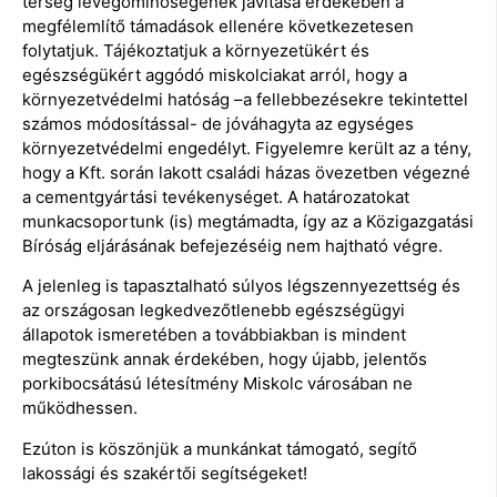
térség levegőminőségének javítása érdekében a
megfélemlítő támadások ellenére következetesen
folytatjuk. Tájékoztatjuk a környezetükért és
egészségükért aggódó miskolciakat arról, hogy a
környezetvédelmi hatóság –a fellebbezésekre tekintettel
számos módosítással- de jóváhagyta az egységes
környezetvédelmi engedélyt. Figyelemre került az a tény,
hogy a Kft. során lakott családi házas övezetben végezné
a cementgyártási tevékenységet. A határozatokat
munkacsoportunk (is) megtámadta, így az a Közigazgatási
Bíróság eljárásának befejezéséig nem hajtható végre.
A jelenleg is tapasztalható súlyos légszennyezettség és
az országosan legkedvezőtlenebb egészségügyi
állapotok ismeretében a továbbiakban is mindent
megteszünk annak érdekében, hogy újabb, jelentős
porkibocsátású létesítmény Miskolc városában ne
működhessen.
Ezúton is köszönjük a munkánkat támogató, segítő
lakossági és szakértői segítségeket!