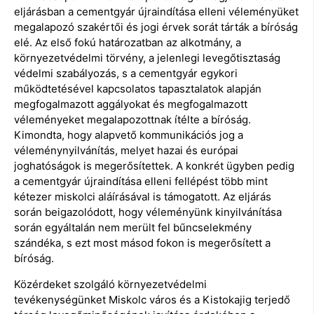
eljárásban a cementgyár újraindítása elleni véleményüket
megalapozó szakértői és jogi érvek sorát tárták a bíróság
elé. Az első fokú határozatban az alkotmány, a
környezetvédelmi törvény, a jelenlegi levegőtisztaság
védelmi szabályozás, s a cementgyár egykori
működtetésével kapcsolatos tapasztalatok alapján
megfogalmazott aggályokat és megfogalmazott
véleményeket megalapozottnak ítélte a bíróság.
Kimondta, hogy alapvető kommunikációs jog a
véleménynyilvánítás, melyet hazai és európai
joghatóságok is megerősítettek. A konkrét ügyben pedig
a cementgyár újraindítása elleni fellépést több mint
kétezer miskolci aláírásával is támogatott. Az eljárás
során beigazolódott, hogy véleményünk kinyilvánítása
során egyáltalán nem merült fel bűncselekmény
szándéka, s ezt most másod fokon is megerősített a
bíróság.
Közérdeket szolgáló környezetvédelmi
tevékenységünket Miskolc város és a Kistokajig terjedő