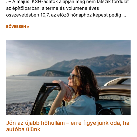
. – A májusi KSH-adatok alapján még nem látszik fordulat
az építőiparban: a termelés volumene éves
összevetésben 10,7, az előző hónaphoz képest pedig …
BŐVEBBEN »
Jön az újabb hőhullám – erre figyeljünk oda, ha
autóba ülünk