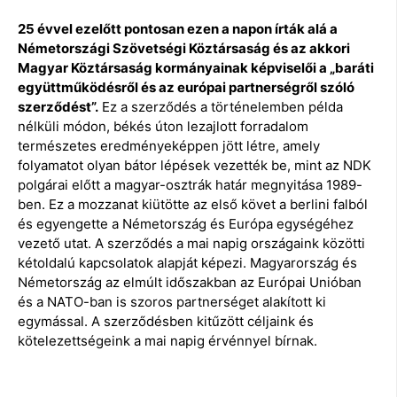
25 évvel ezelőtt pontosan ezen a napon írták alá a
Németországi Szövetségi Köztársaság és az akkori
Magyar Köztársaság kormányainak képviselői a „baráti
együttműködésről és az európai partnerségről szóló
szerződést”.
Ez a szerződés a történelemben példa
nélküli módon, békés úton lezajlott forradalom
természetes eredményeképpen jött létre, amely
folyamatot olyan bátor lépések vezették be, mint az NDK
polgárai előtt a magyar-osztrák határ megnyitása 1989-
ben. Ez a mozzanat kiütötte az első követ a berlini falból
és egyengette a Németország és Európa egységéhez
vezető utat. A szerződés a mai napig országaink közötti
kétoldalú kapcsolatok alapját képezi. Magyarország és
Németország az elmúlt időszakban az Európai Unióban
és a NATO-ban is szoros partnerséget alakított ki
egymással. A szerződésben kitűzött céljaink és
kötelezettségeink a mai napig érvénnyel bírnak.