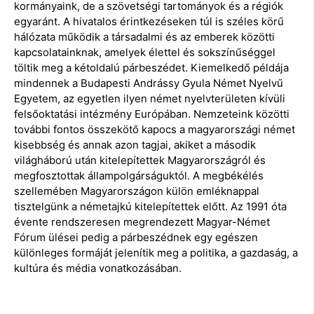
kormányaink, de a szövetségi tartományok és a régiók
egyaránt. A hivatalos érintkezéseken túl is széles körű
hálózata működik a társadalmi és az emberek közötti
kapcsolatainknak, amelyek élettel és sokszínűséggel
töltik meg a kétoldalú párbeszédet. Kiemelkedő példája
mindennek a Budapesti Andrássy Gyula Német Nyelvű
Egyetem, az egyetlen ilyen német nyelvterületen kívüli
felsőoktatási intézmény Európában. Nemzeteink közötti
további fontos összekötő kapocs a magyarországi német
kisebbség és annak azon tagjai, akiket a második
világháború után kitelepítettek Magyarországról és
megfosztottak állampolgárságuktól. A megbékélés
szellemében Magyarországon külön emléknappal
tisztelgünk a németajkú kitelepítettek előtt. Az 1991 óta
évente rendszeresen megrendezett Magyar-Német
Fórum ülései pedig a párbeszédnek egy egészen
különleges formáját jelenítik meg a politika, a gazdaság, a
kultúra és média vonatkozásában.