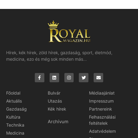
Hírek, kék hírek, zöld hírek, gazdaság, sport, életmód,
medicina, ezo és még sok minden más…
Főoldal
Bulvár
Médiaajánlat
Aktuális
Utazás
Impresszum
Gazdaság
Kék hírek
Partnereink
Kultúra
Felhasználási
Archívum
feltételek
Technika
Adatvédelem
Medicina