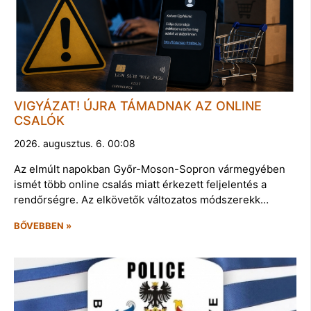
VIGYÁZAT! ÚJRA TÁMADNAK AZ ONLINE
CSALÓK
2026. augusztus. 6. 00:08
Az elmúlt napokban Győr-Moson-Sopron vármegyében
ismét több online csalás miatt érkezett feljelentés a
rendőrségre. Az elkövetők változatos módszerekk…
BŐVEBBEN »