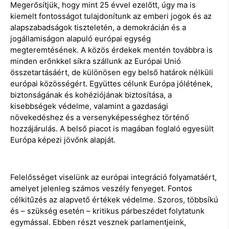
Megerősítjük, hogy mint 25 évvel ezelőtt, úgy ma is
kiemelt fontosságot tulajdonítunk az emberi jogok és az
alapszabadságok tiszteletén, a demokrácián és a
jogállamiságon alapuló európai egység
megteremtésének. A közös érdekek mentén továbbra is
minden erőnkkel síkra szállunk az Európai Unió
összetartásáért, de különösen egy belső határok nélküli
európai közösségért. Együttes célunk Európa jólétének,
biztonságának és kohéziójának biztosítása, a
kisebbségek védelme, valamint a gazdasági
növekedéshez és a versenyképességhez történő
hozzájárulás. A belső piacot is magában foglaló egyesült
Európa képezi jövőnk alapját.
Felelősséget viselünk az európai integráció folyamatáért,
amelyet jelenleg számos veszély fenyeget. Fontos
célkitűzés az alapvető értékek védelme. Szoros, többsíkú
és – szükség esetén – kritikus párbeszédet folytatunk
egymással. Ebben részt vesznek parlamentjeink,