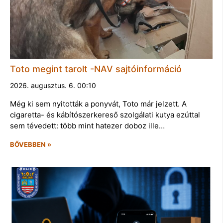
Toto megint tarolt -NAV sajtóinformáció
2026. augusztus. 6. 00:10
Még ki sem nyitották a ponyvát, Toto már jelzett. A
cigaretta- és kábítószerkereső szolgálati kutya ezúttal
sem tévedett: több mint hatezer doboz ille…
BŐVEBBEN »