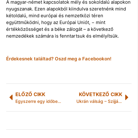
A magyar-német kapcsolatok mély és sokoldalú alapokon
nyugszanak. Ezen alapokból kiindulva szeretnénk mind
kétoldalú, mind európai és nemzetközi téren
együttműködni, hogy az Európai Uniót, − mint
értékközösséget és a béke zálogát – a következő
nemzedékek számára is fenntartsuk és elmélyítsük.
Érdekesnek találtad? Oszd meg a Facebookon!
ELŐZŐ CIKK
KÖVETKEZŐ CIKK
Egyszerre egy időben – Biztonságos Internet Nap
Ukrán válság – Szijjártó: az Oroszországgal szembeni szankciók politikai és gazdasági szempontból is kudarcot vallottak