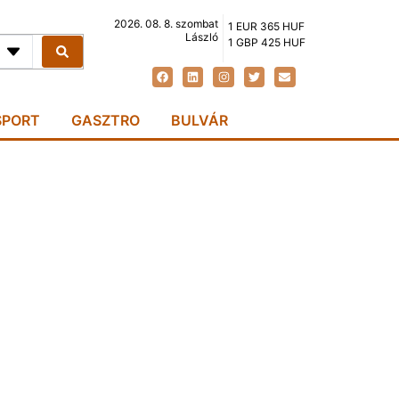
2026. 08. 8. szombat
1 EUR 365 HUF
László
1 GBP 425 HUF
SPORT
GASZTRO
BULVÁR