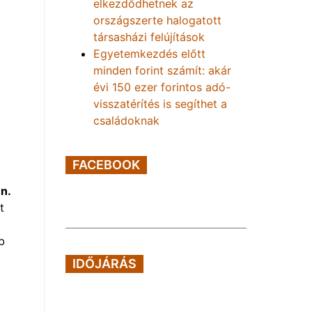
elkezdődhetnek az
országszerte halogatott
társasházi felújítások
Egyetemkezdés előtt
minden forint számít: akár
évi 150 ezer forintos adó-
visszatérítés is segíthet a
családoknak
FACEBOOK
én.
t
b
IDŐJÁRÁS