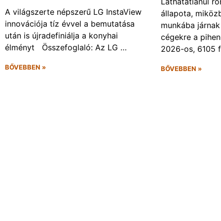
Láthatatlanul r
A világszerte népszerű LG InstaView
állapota, miköz
innovációja tíz évvel a bemutatása
munkába járnak 
után is újradefiniálja a konyhai
cégekre a pihen
élményt Összefoglaló: Az LG …
2026-os, 6105 
BŐVEBBEN »
BŐVEBBEN »