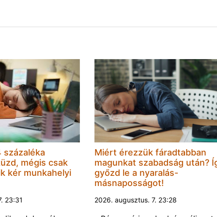
 százaléka
Miért érezzük fáradtabban
küzd, mégis csak
magunkat szabadság után? Í
k kér munkahelyi
győzd le a nyaralás-
másnaposságot!
7. 23:31
2026. augusztus. 7. 23:28