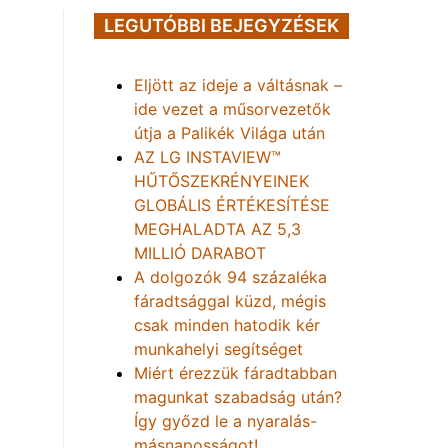
LEGUTÓBBI BEJEGYZÉSEK
Eljött az ideje a váltásnak –
ide vezet a műsorvezetők
útja a Palikék Világa után
AZ LG INSTAVIEW™
HŰTŐSZEKRÉNYEINEK
GLOBÁLIS ÉRTÉKESÍTÉSE
MEGHALADTA AZ 5,3
MILLIÓ DARABOT
A dolgozók 94 százaléka
fáradtsággal küzd, mégis
csak minden hatodik kér
munkahelyi segítséget
Miért érezzük fáradtabban
magunkat szabadság után?
Így győzd le a nyaralás-
másnaposságot!