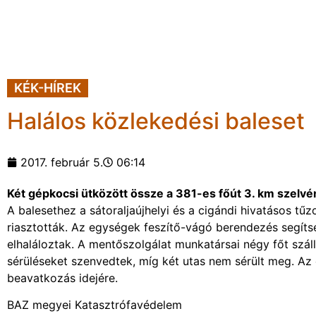
KÉK-HÍREK
Halálos közlekedési baleset
2017. február 5.
06:14
Két gépkocsi ütközött össze a 381-es főút 3. km szelvé
A balesethez a sátoraljaújhelyi és a cigándi hivatásos tű
riasztották. Az egységek feszítő-vágó berendezés segíts
elhaláloztak. A mentőszolgálat munkatársai négy főt szál
sérüléseket szenvedtek, míg két utas nem sérült meg. Az é
beavatkozás idejére.
BAZ megyei Katasztrófavédelem