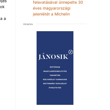
ljes
felavatásával ünnepelte 30
mok
éves magyarországi
jelenlétét a Michelin
a a
Hirdetés