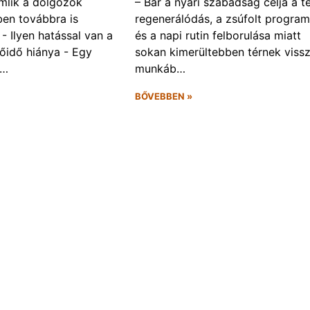
omlik a dolgozók
– Bár a nyári szabadság célja a te
ben továbbra is
regenerálódás, a zsúfolt progra
- Ilyen hatással van a
és a napi rutin felborulása miatt
őidő hiánya - Egy
sokan kimerültebben térnek vissz
f…
munkáb…
BŐVEBBEN »