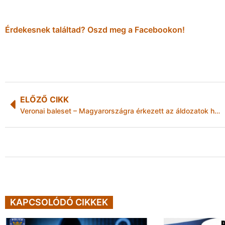
Érdekesnek találtad? Oszd meg a Facebookon!
ELŐZŐ CIKK
Veronai baleset – Magyarországra érkezett az áldozatok holttestét szállító konvoj
KAPCSOLÓDÓ CIKKEK