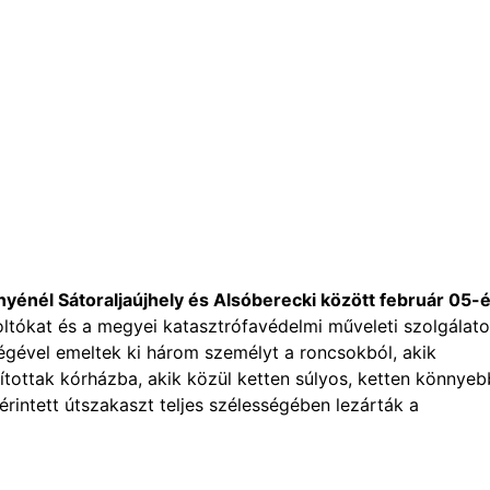
nyénél Sátoraljaújhely és Alsóberecki között február 05-
zoltókat és a megyei katasztrófavédelmi műveleti szolgálato
égével emeltek ki három személyt a roncsokból, akik
lítottak kórházba, akik közül ketten súlyos, ketten könnyeb
rintett útszakaszt teljes szélességében lezárták a