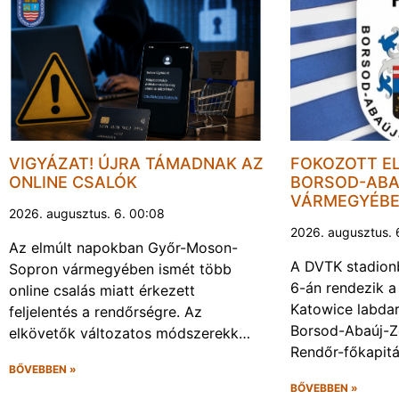
VIGYÁZAT! ÚJRA TÁMADNAK AZ
FOKOZOTT E
ONLINE CSALÓK
BORSOD-ABA
VÁRMEGYÉB
2026. augusztus. 6. 00:08
2026. augusztus. 
Az elmúlt napokban Győr-Moson-
A DVTK stadion
Sopron vármegyében ismét több
6-án rendezik a
online csalás miatt érkezett
Katowice labda
feljelentés a rendőrségre. Az
Borsod-Abaúj-
elkövetők változatos módszerekk…
Rendőr-főkapit
BŐVEBBEN »
BŐVEBBEN »