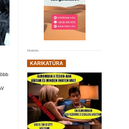
Hirdetés
KARIKATÚRA
több
AV