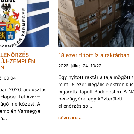
LLENŐRZÉS
18 ezer tiltott íz a raktárban
ÚJ-ZEMPLÉN
2026. július. 24. 10:22
EN
Egy nyitott raktár ajtaja mögött 
6. 00:04
mint 18 ezer illegális elektronikus
ban 2026. augusztus
cigaretta lapult Budapesten. A N
 Hapoel Tel Aviv –
pénzügyőrei egy közterületi
rúgó mérkőzést. A
ellenőrzés so…
Zemplén Vármegyei
án…
BŐVEBBEN »