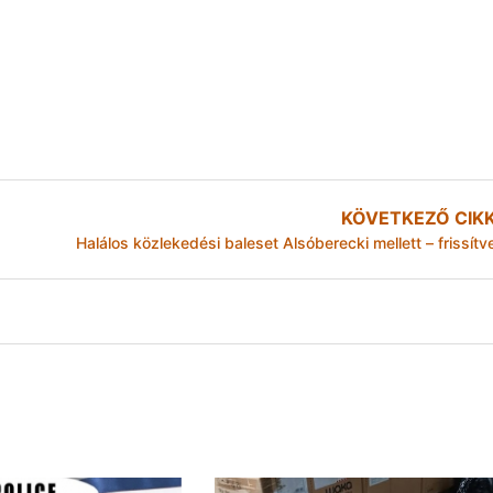
KÖVETKEZŐ CIK
Halálos közlekedési baleset Alsóberecki mellett – frissítv