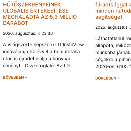
HŰTŐSZEKRÉNYEINEK
fáradtsággal 
GLOBÁLIS ÉRTÉKESÍTÉSE
minden hatodi
MEGHALADTA AZ 5,3 MILLIÓ
segítséget
DARABOT
2026. augusztus. 
2026. augusztus. 7. 23:36
Láthatatlanul r
A világszerte népszerű LG InstaView
állapota, miköz
innovációja tíz évvel a bemutatása
munkába járnak 
után is újradefiniálja a konyhai
cégekre a pihen
élményt Összefoglaló: Az LG …
2026-os, 6105 
BŐVEBBEN »
BŐVEBBEN »