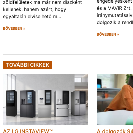
engedélyesként
zöldfelületek ma már nem díszként
és a MAVIR Zrt.
kellenek, hanem azért, hogy
iránymutatásai
egyáltalán elviselhető m…
dolgozik a rendk
BŐVEBBEN »
BŐVEBBEN »
TOVÁBBI CIKKEK
AZ LG INSTAVIEW™
A dolgozók 94