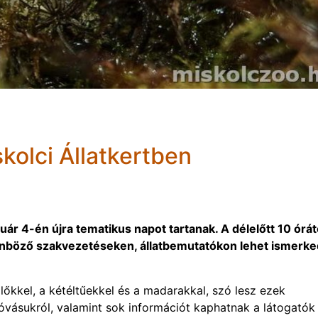
kolci Állatkertben
uár 4-én újra tematikus napot tartanak. A délelőtt 10 órát
böző szakvezetéseken, állatbemutatókon lehet ismerke
lőkkel, a kétéltűekkel és a madarakkal, szó lesz ezek
óvásukról, valamint sok információt kaphatnak a látogatók