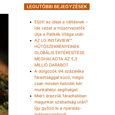
LEGUTÓBBI BEJEGYZÉSEK
Eljött az ideje a váltásnak –
ide vezet a műsorvezetők
útja a Palikék Világa után
AZ LG INSTAVIEW™
HŰTŐSZEKRÉNYEINEK
GLOBÁLIS ÉRTÉKESÍTÉSE
MEGHALADTA AZ 5,3
MILLIÓ DARABOT
A dolgozók 94 százaléka
fáradtsággal küzd, mégis
csak minden hatodik kér
munkahelyi segítséget
Miért érezzük fáradtabban
magunkat szabadság után?
Így győzd le a nyaralás-
másnaposságot!