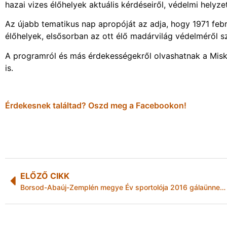
hazai vizes élőhelyek aktuális kérdéseiről, védelmi helyzet
Az újabb tematikus nap apropóját az adja, hogy 1971 feb
élőhelyek, elsősorban az ott élő madárvilág védelméről sz
A programról és más érdekességekről olvashatnak a Misk
is.
Érdekesnek találtad? Oszd meg a Facebookon!
ELŐZŐ CIKK
Borsod-Abaúj-Zemplén megye Év sportolója 2016 gálaünnepség: a legjobb versenyzőket díjaztuk