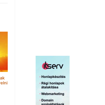
sak
elni