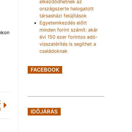
elkezdődhetnek az
országszerte halogatott
társasházi felújítások
Egyetemkezdés előtt
minden forint számít: akár
unkon
évi 150 ezer forintos adó-
visszatérítés is segíthet a
családoknak
FACEBOOK
K
t
IDŐJÁRÁS