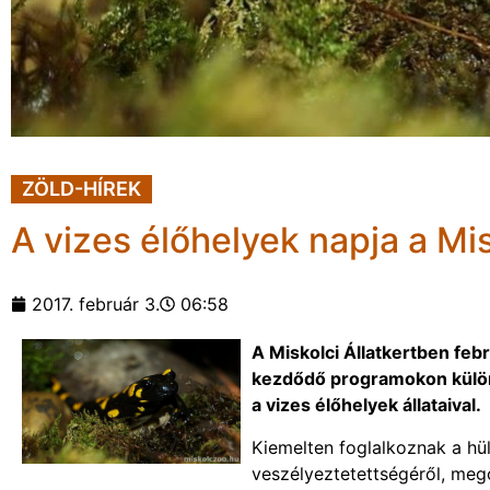
ZÖLD-HÍREK
A vizes élőhelyek napja a Mis
2017. február 3.
06:58
A Miskolci Állatkertben febr
kezdődő programokon külön
a vizes élőhelyek állataival.
Kiemelten foglalkoznak a hül
veszélyeztetettségéről, meg