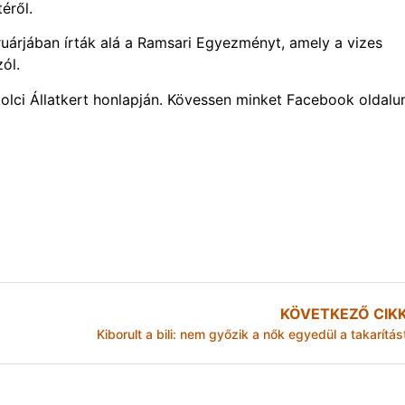
éről.
ruárjában írták alá a Ramsari Egyezményt, amely a vizes
ól.
olci Állatkert honlapján. Kövessen minket Facebook oldal
KÖVETKEZŐ CIK
Kiborult a bili: nem győzik a nők egyedül a takarítás