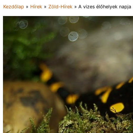
Kezdőlap
»
Hírek
»
Zöld-Hírek
»
A vizes élőhelyek napja 