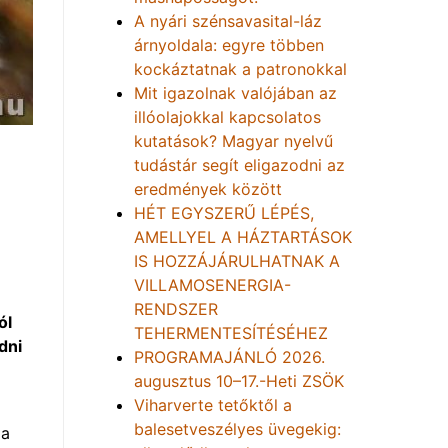
A nyári szénsavasital-láz
árnyoldala: egyre többen
kockáztatnak a patronokkal
Mit igazolnak valójában az
illóolajokkal kapcsolatos
kutatások? Magyar nyelvű
tudástár segít eligazodni az
eredmények között
HÉT EGYSZERŰ LÉPÉS,
AMELLYEL A HÁZTARTÁSOK
IS HOZZÁJÁRULHATNAK A
VILLAMOSENERGIA-
RENDSZER
ól
TEHERMENTESÍTÉSÉHEZ
dni
PROGRAMAJÁNLÓ 2026.
augusztus 10–17.-Heti ZSÖK
Viharverte tetőktől a
balesetveszélyes üvegekig:
 a