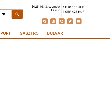
2026. 08. 8. szombat
1 EUR 365 HUF
László
1 GBP 425 HUF
SPORT
GASZTRO
BULVÁR