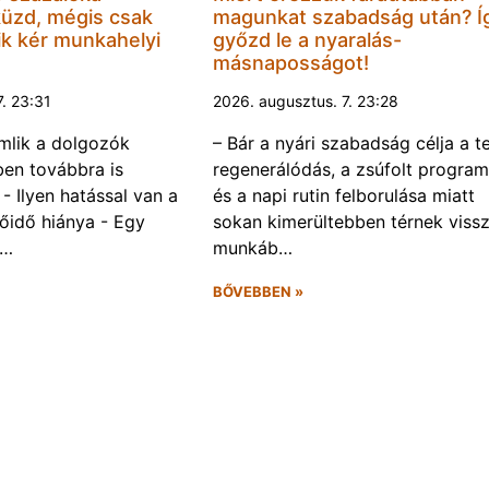
küzd, mégis csak
magunkat szabadság után? Í
k kér munkahelyi
győzd le a nyaralás-
másnaposságot!
7. 23:31
2026. augusztus. 7. 23:28
omlik a dolgozók
– Bár a nyári szabadság célja a te
ben továbbra is
regenerálódás, a zsúfolt progra
- Ilyen hatással van a
és a napi rutin felborulása miatt
őidő hiánya - Egy
sokan kimerültebben térnek vissz
f…
munkáb…
BŐVEBBEN »