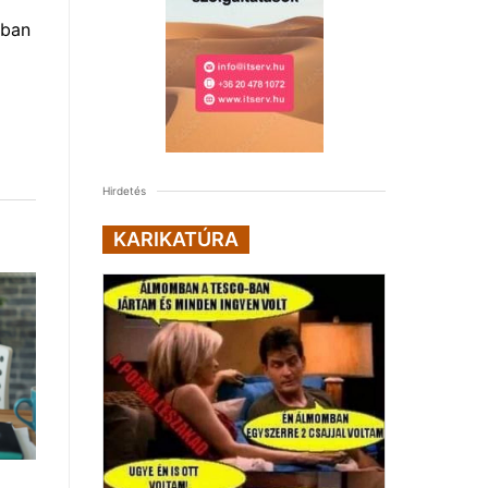
nban
Hirdetés
KARIKATÚRA