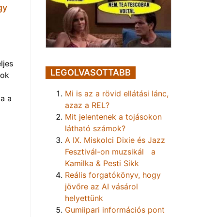
gy
ljes
LEGOLVASOTTABB
mok
Mi is az a rövid ellátási lánc,
a a
azaz a REL?
Mit jelentenek a tojásokon
látható számok?
A IX. Miskolci Dixie és Jazz
Fesztivál-on muzsikál a
Kamilka & Pesti Sikk
Reális forgatókönyv, hogy
jövőre az AI vásárol
helyettünk
Gumiipari információs pont