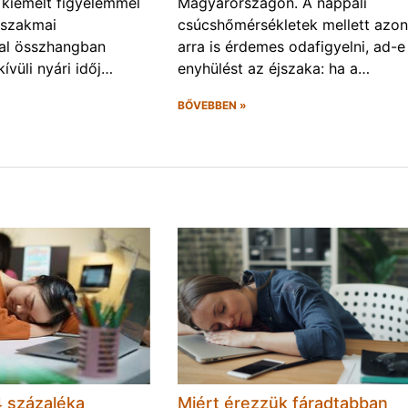
 kiemelt figyelemmel
Magyarországon. A nappali
 szakmai
csúcshőmérsékletek mellett azo
val összhangban
arra is érdemes odafigyelni, ad-e
ívüli nyári időj…
enyhülést az éjszaka: ha a…
BŐVEBBEN »
 százaléka
Miért érezzük fáradtabban