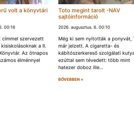
rű volt a könyvtári
Toto megint tarolt -NAV
sajtóinformáció
6. 00:16
2026. augusztus. 6. 00:10
k címmel szervezett
Még ki sem nyitották a ponyvát, 
kisiskolásoknak a II.
már jelzett. A cigaretta- és
Könyvtár. Az ötnapos
kábítószerkereső szolgálati kuty
számos élménnyel
ezúttal sem tévedett: több mint
hatezer doboz ille…
BŐVEBBEN »