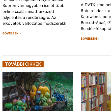
A DVTK stadion
Sopron vármegyében ismét több
6-án rendezik a
online csalás miatt érkezett
Katowice labda
feljelentés a rendőrségre. Az
Borsod-Abaúj-
elkövetők változatos módszerekk…
Rendőr-főkapit
BŐVEBBEN »
BŐVEBBEN »
TOVÁBBI CIKKEK