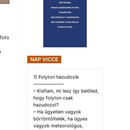
Toto
a
NAP VICCE
1) Folyton hazudozik
——————–
– Kisfiam, mi lesz így belőled,
hogy folyton csak
hazudozol?
– Ha ügyetlen vagyok
börtöntöltelék, ha ügyes
vagyok meteorológus,