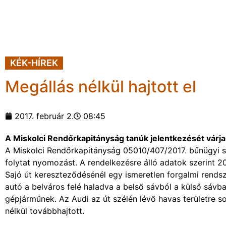
KÉK-HÍREK
Megállás nélkül hajtott el
2017. február 2.
08:45
A Miskolci Rendőrkapitányság tanúk jelentkezését várja
A Miskolci Rendőrkapitányság 05010/407/2017. bűnügyi 
folytat nyomozást. A rendelkezésre álló adatok szerint 201
Sajó út kereszteződésénél egy ismeretlen forgalmi rends
autó a belváros felé haladva a belső sávból a külső sávb
gépjárműnek. Az Audi az út szélén lévő havas területre s
nélkül továbbhajtott.