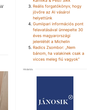
Kamilka & Pesti Sikk
Reális forgatókönyv, hogy
AV
jövőre az AI vásárol
helyettünk
Gumiipari információs pont
felavatásával ünnepelte 30
éves magyarországi
jelenlétét a Michelin
Radics Zsombor: „Nem
bánom, ha valakinek csak a
vicces meleg fiú vagyok”
Hirdetés