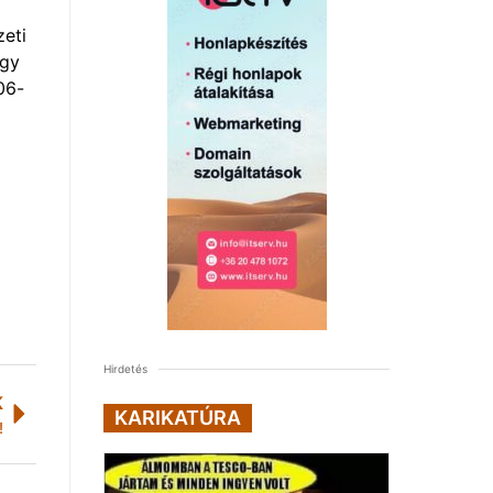
zeti
ügy
06-
Hirdetés
K
KARIKATÚRA
!