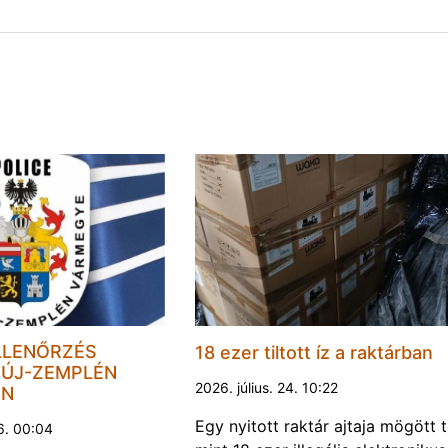
LLENŐRZÉS
18 ezer tiltott íz a raktárban
ÚJ-ZEMPLÉN
2026. július. 24. 10:22
EN
Egy nyitott raktár ajtaja mögött 
6. 00:04