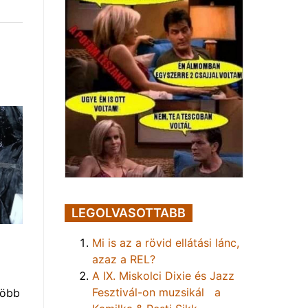
LEGOLVASOTTABB
Mi is az a rövid ellátási lánc,
azaz a REL?
A IX. Miskolci Dixie és Jazz
Fesztivál-on muzsikál a
több