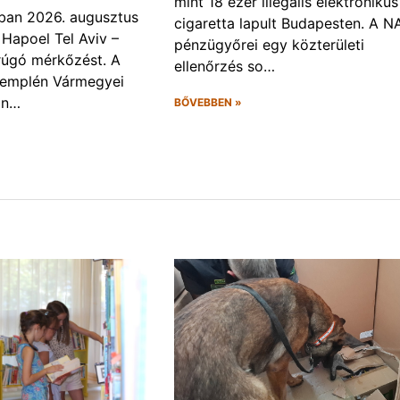
mint 18 ezer illegális elektronikus
ban 2026. augusztus
cigaretta lapult Budapesten. A N
 Hapoel Tel Aviv –
pénzügyőrei egy közterületi
rúgó mérkőzést. A
ellenőrzés so…
Zemplén Vármegyei
án…
BŐVEBBEN »