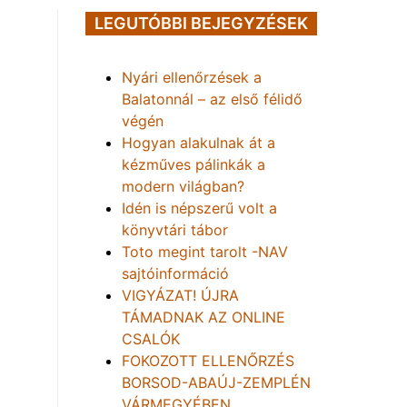
LEGUTÓBBI BEJEGYZÉSEK
Nyári ellenőrzések a
Balatonnál – az első félidő
végén
Hogyan alakulnak át a
kézműves pálinkák a
modern világban?
Idén is népszerű volt a
könyvtári tábor
Toto megint tarolt -NAV
sajtóinformáció
VIGYÁZAT! ÚJRA
TÁMADNAK AZ ONLINE
CSALÓK
FOKOZOTT ELLENŐRZÉS
BORSOD-ABAÚJ-ZEMPLÉN
VÁRMEGYÉBEN