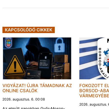
KAPCSOLÓDÓ CIKKEK
VIGYÁZAT! ÚJRA TÁMADNAK AZ
FOKOZOTT E
ONLINE CSALÓK
BORSOD-ABA
VÁRMEGYÉB
2026. augusztus. 6. 00:08
2026. augusztus. 
Az elmúlt napokban Győr-Moson-