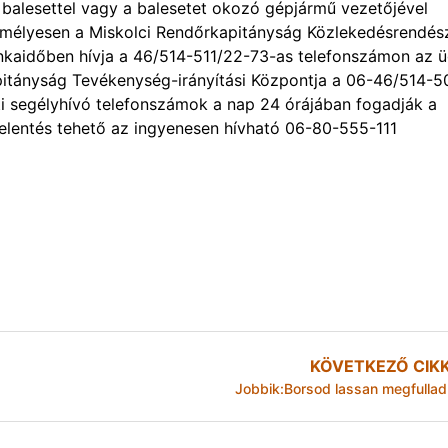
 a balesettel vagy a balesetet okozó gépjármű vezetőjével
zemélyesen a Miskolci Rendőrkapitányság Közlekedésrendés
nkaidőben hívja a 46/514-511/22-73-as telefonszámon az 
itányság Tevékenység-irányítási Központja a 06-46/514-5
i segélyhívó telefonszámok a nap 24 órájában fogadják a
jelentés tehető az ingyenesen hívható 06-80-555-111
KÖVETKEZŐ CIK
Jobbik:Borsod lassan megfullad