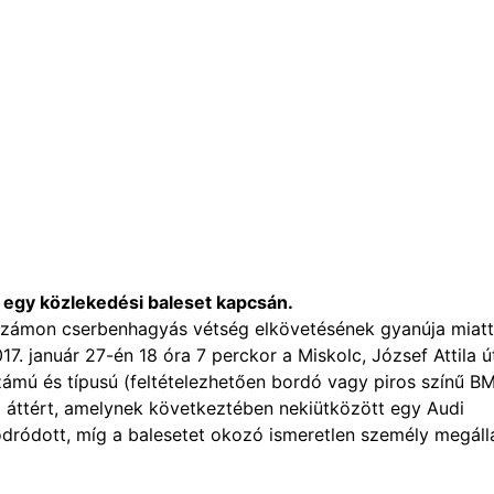
 egy közlekedési baleset kapcsán.
számon cserbenhagyás vétség elkövetésének gyanúja miatt
7. január 27-én 18 óra 7 perckor a Miskolc, József Attila ú
zámú és típusú (feltételezhetően bordó vagy piros színű B
a áttért, amelynek következtében nekiütközött egy Audi
odródott, míg a balesetet okozó ismeretlen személy megáll