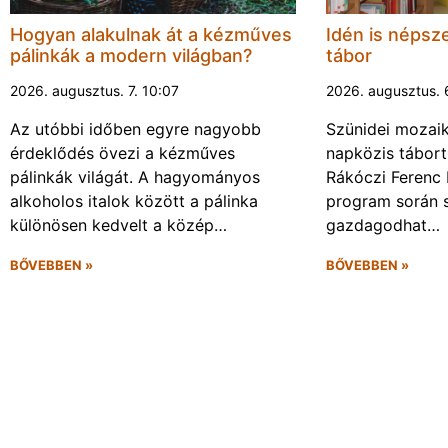
Hogyan alakulnak át a kézműves
Idén is népsze
pálinkák a modern világban?
tábor
2026. augusztus. 7. 10:07
2026. augusztus. 
Az utóbbi időben egyre nagyobb
Szünidei mozai
érdeklődés övezi a kézműves
napközis tábort 
pálinkák világát. A hagyományos
Rákóczi Ferenc 
alkoholos italok között a pálinka
program során 
különösen kedvelt a közép…
gazdagodhat…
BŐVEBBEN »
BŐVEBBEN »