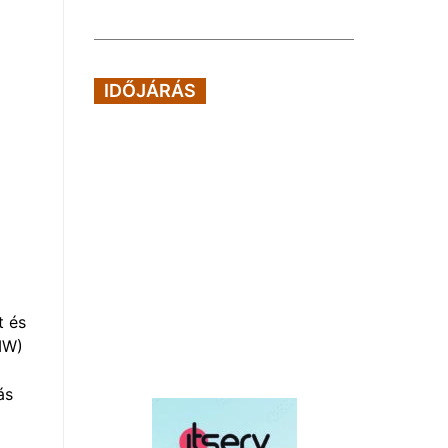
IDŐJÁRÁS
t és
MW)
ás