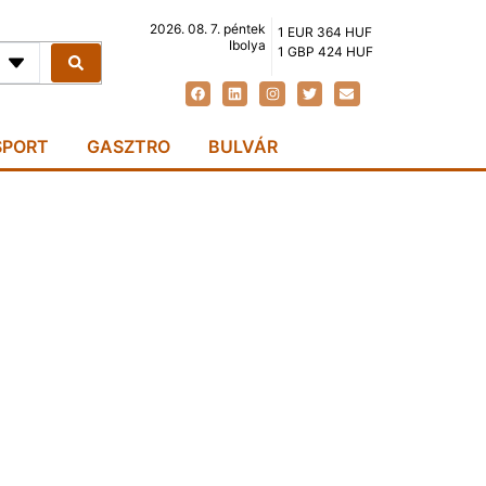
2026. 08. 7. péntek
1 EUR 364 HUF
Ibolya
1 GBP 424 HUF
SPORT
GASZTRO
BULVÁR