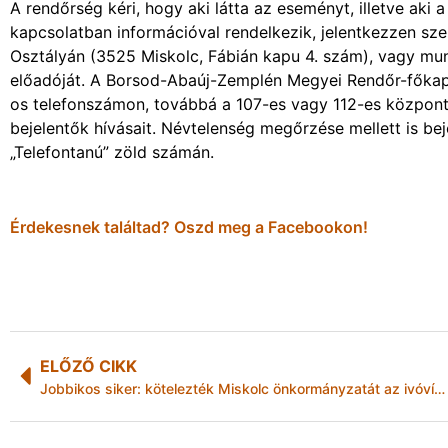
A rendőrség kéri, hogy aki látta az eseményt, illetve aki
kapcsolatban információval rendelkezik, jelentkezzen s
Osztályán (3525 Miskolc, Fábián kapu 4. szám), vagy mu
előadóját. A Borsod-Abaúj-Zemplén Megyei Rendőr-főkap
os telefonszámon, továbbá a 107-es vagy 112-es központ
bejelentők hívásait. Névtelenség megőrzése mellett is be
„Telefontanú” zöld számán.
Érdekesnek találtad? Oszd meg a Facebookon!
ELŐZŐ CIKK
Jobbikos siker: kötelezték Miskolc önkormányzatát az ivóvíz biztosítására