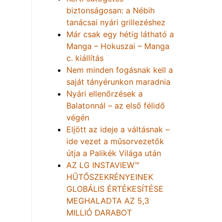
biztonságosan: a Nébih
tanácsai nyári grillezéshez
Már csak egy hétig látható a
Manga – Hokuszai – Manga
c. kiállítás
Nem minden fogásnak kell a
saját tányérunkon maradnia
Nyári ellenőrzések a
Balatonnál – az első félidő
végén
Eljött az ideje a váltásnak –
ide vezet a műsorvezetők
útja a Palikék Világa után
AZ LG INSTAVIEW™
HŰTŐSZEKRÉNYEINEK
GLOBÁLIS ÉRTÉKESÍTÉSE
MEGHALADTA AZ 5,3
MILLIÓ DARABOT