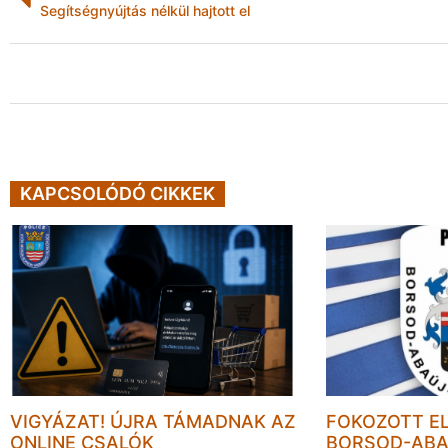
Segítségnyújtás nélkül hajtott el
KAPCSOLÓDÓ CIKKEK
VIGYÁZAT! ÚJRA TÁMADNAK AZ
FOKOZOTT E
ONLINE CSALÓK
BORSOD-ABA