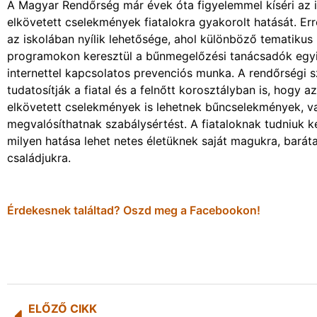
A Magyar Rendőrség már évek óta figyelemmel kíséri az 
elkövetett cselekmények fiatalokra gyakorolt hatását. Er
az iskolában nyílik lehetősége, ahol különböző tematikus 
programokon keresztül a bűnmegelőzési tanácsadók egyi
internettel kapcsolatos prevenciós munka. A rendőrségi
tudatosítják a fiatal és a felnőtt korosztályban is, hogy az
elkövetett cselekmények is lehetnek bűncselekmények, v
megvalósíthatnak szabálysértést. A fiataloknak tudniuk ke
milyen hatása lehet netes életüknek saját magukra, baráta
családjukra.
Érdekesnek találtad? Oszd meg a Facebookon!
ELŐZŐ CIKK