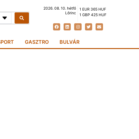
2026. 08. 10. hétfő
1 EUR 365 HUF
Lőrinc
1 GBP 425 HUF
SPORT
GASZTRO
BULVÁR