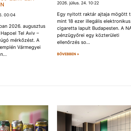
2026. július. 24. 10:22
EN
Egy nyitott raktár ajtaja mögött 
6. 00:04
mint 18 ezer illegális elektronikus
ban 2026. augusztus
cigaretta lapult Budapesten. A N
 Hapoel Tel Aviv –
pénzügyőrei egy közterületi
rúgó mérkőzést. A
ellenőrzés so…
Zemplén Vármegyei
án…
BŐVEBBEN »