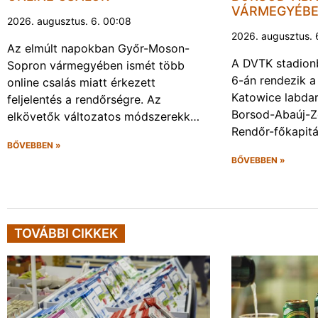
VÁRMEGYÉB
2026. augusztus. 6. 00:08
2026. augusztus. 
Az elmúlt napokban Győr-Moson-
A DVTK stadion
Sopron vármegyében ismét több
6-án rendezik a
online csalás miatt érkezett
Katowice labda
feljelentés a rendőrségre. Az
Borsod-Abaúj-
elkövetők változatos módszerekk…
Rendőr-főkapit
BŐVEBBEN »
BŐVEBBEN »
TOVÁBBI CIKKEK