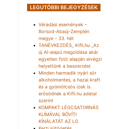
LEGUTÓBBI BEJEGYZÉSEK
Véradási események –
Borsod-Abaúj-Zemplén
megye – 33. hét
TANÉVKEZDÉS_ Kifli.hu _Az
új AI-alapú megoldása akár
egyetlen fotó alapján elvégzi
helyettünk a beszerzést
Minden harmadik nyári sör
alkoholmentes, a hazai kraft
és a gyümölcsös ízek is
erősödnek a Kifli.hu adatai
szerint
KOMPAKT LÉGCSATORNÁS
KLÍMÁVAL BŐVÍTI
KÍNÁLATÁT AZ LG
Kerti sütögetés