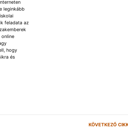
interneten
re leginkább
iskolai
k feladata az
 szakemberek
 online
agy
ll, hogy
ikra és
KÖVETKEZŐ CIK