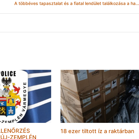
A többéves tapasztalat és a fiatal lendület találkozása a hazai kkv szektorban
LLENŐRZÉS
18 ezer tiltott íz a raktárban
ÚJ-ZEMPLÉN