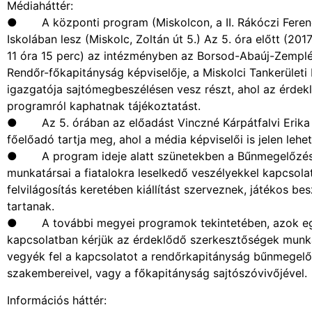
Médiaháttér:
● A központi program (Miskolcon, a II. Rákóczi Feren
Iskolában lesz (Miskolc, Zoltán út 5.) Az 5. óra előtt (2017
11 óra 15 perc) az intézményben az Borsod-Abaúj-Zempl
Rendőr-főkapitányság képviselője, a Miskolci Tankerületi
igazgatója sajtómegbeszélésen vesz részt, ahol az érdek
programról kaphatnak tájékoztatást.
● Az 5. órában az előadást Vinczné Kárpátfalvi Erika c
főelőadó tartja meg, ahol a média képviselői is jelen lehe
● A program ideje alatt szünetekben a Bűnmegelőzés
munkatársai a fiatalokra leselkedő veszélyekkel kapcsola
felvilágosítás keretében kiállítást szerveznek, játékos be
tartanak.
● A további megyei programok tekintetében, azok eg
kapcsolatban kérjük az érdeklődő szerkesztőségek munka
vegyék fel a kapcsolatot a rendőrkapitányság bűnmegelő
szakembereivel, vagy a főkapitányság sajtószóvivőjével.
Információs háttér: