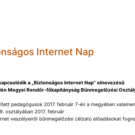
onságos Internet Nap
kapcsolódik a „Biztonságos Internet Nap” elnevezésű
n Megyei Rendőr-főkapitányság Bűnmegelőzési Osztál
zített pedagógusok 2017. február 7-én a megyében valamen
9. osztályában 2017. február
ernet veszélyeiről bűnmegelőzési célzatú előadásokat fogn