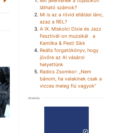
Mit jelentenek a tojásokon
látható számok?
Mi is az a rövid ellátási lánc,
azaz a REL?
A IX. Miskolci Dixie és Jazz
Fesztivál-on muzsikál a
Kamilka & Pesti Sikk
Reális forgatókönyv, hogy
jövőre az AI vásárol
helyettünk
Radics Zsombor: „Nem
bánom, ha valakinek csak a
vicces meleg fiú vagyok”
Hirdetés