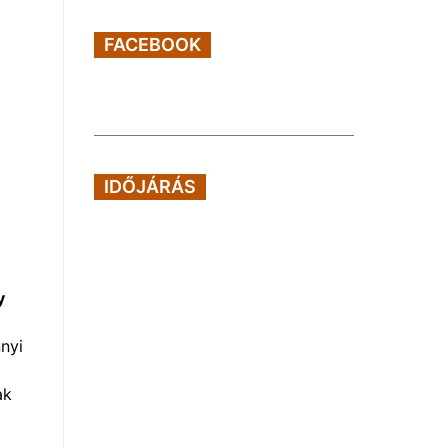
FACEBOOK
IDŐJÁRÁS
y
nyi
ak