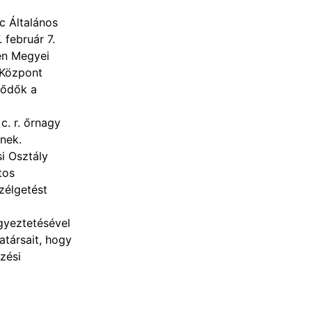
c Általános
. február 7.
én Megyei
 Központ
lődők a
. r. őrnagy
tnek.
i Osztály
tos
szélgetést
yeztetésével
társait, hogy
zési