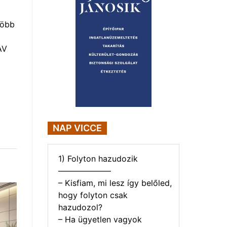
több
AV
NAP VICCE
1) Folyton hazudozik
——————–
– Kisfiam, mi lesz így belőled,
hogy folyton csak
hazudozol?
– Ha ügyetlen vagyok