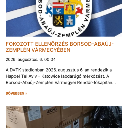
FOKOZOTT ELLENŐRZÉS BORSOD-ABAÚJ-
ZEMPLÉN VÁRMEGYÉBEN
2026. augusztus. 6. 00:04
A DVTK stadionban 2026. augusztus 6-án rendezik a
Hapoel Tel Aviv – Katowice labdarúgó mérkőzést. A
Borsod-Abaúj-Zemplén Vármegyei Rendőr-főkapitán…
BŐVEBBEN »