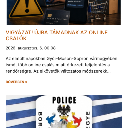
VIGYÁZAT! ÚJRA TÁMADNAK AZ ONLINE
CSALÓK
2026. augusztus. 6. 00:08
Az elmúlt napokban Győr-Moson-Sopron vármegyében
ismét több online csalás miatt érkezett feljelentés a
rendőrségre. Az elkövetők változatos módszerekk…
BŐVEBBEN »