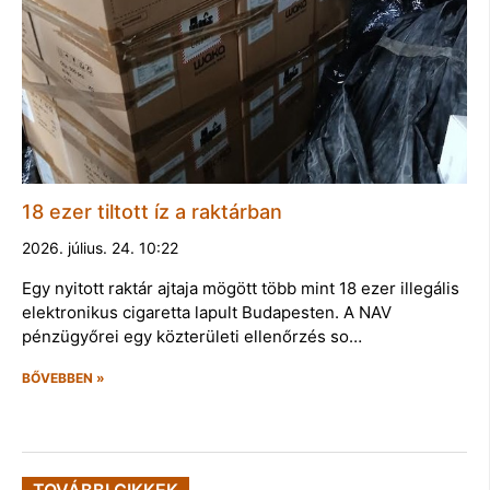
18 ezer tiltott íz a raktárban
2026. július. 24. 10:22
Egy nyitott raktár ajtaja mögött több mint 18 ezer illegális
elektronikus cigaretta lapult Budapesten. A NAV
pénzügyőrei egy közterületi ellenőrzés so…
BŐVEBBEN »