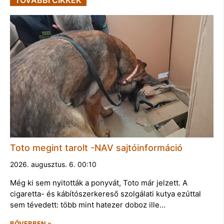
TOVÁBBI CIKKEK
Toto megint tarolt -NAV sajtóinformáció
2026. augusztus. 6. 00:10
Még ki sem nyitották a ponyvát, Toto már jelzett. A
cigaretta- és kábítószerkereső szolgálati kutya ezúttal
sem tévedett: több mint hatezer doboz ille…
BŐVEBBEN »