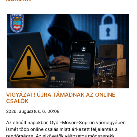
VIGYÁZAT! ÚJRA TÁMADNAK AZ ONLINE
CSALÓK
2026. augusztus. 6. 00:08
Az elmúlt napokban Győr-Moson-Sopron vármegyében
ismét több online csalás miatt érkezett feljelentés a
rendőrségre. Az elkövetők változatos módszerekk…