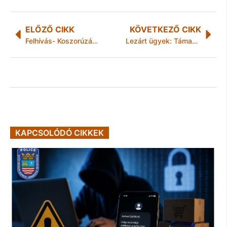
ELŐZŐ CIKK
KÖVETKEZŐ CIKK
Felhívás- Koszorúzás a magyar Kultúra Napja alkalmából
Lezárt ügyek: Támadóan segített
KAPCSOLÓDÓ CIKKEK