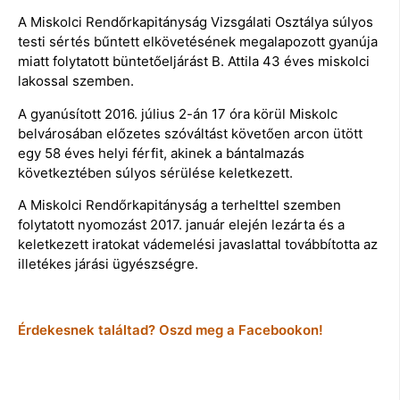
A Miskolci Rendőrkapitányság Vizsgálati Osztálya súlyos
testi sértés bűntett elkövetésének megalapozott gyanúja
miatt folytatott büntetőeljárást B. Attila 43 éves miskolci
lakossal szemben.
A gyanúsított 2016. július 2-án 17 óra körül Miskolc
belvárosában előzetes szóváltást követően arcon ütött
egy 58 éves helyi férfit, akinek a bántalmazás
következtében súlyos sérülése keletkezett.
A Miskolci Rendőrkapitányság a terhelttel szemben
folytatott nyomozást 2017. január elején lezárta és a
keletkezett iratokat vádemelési javaslattal továbbította az
illetékes járási ügyészségre.
Érdekesnek találtad? Oszd meg a Facebookon!