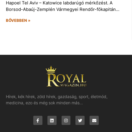
Hapoel Tel Aviv – Katowice labdarúgó mérkőzést. A
Borsod-Abaúj-Zemplén Vármegyei Rendőr-főkapitán…
BŐVEBBEN »
Hírek, kék hírek, zöld hírek, gazdaság, sport, életmód,
medicina, ezo és még sok minden más…