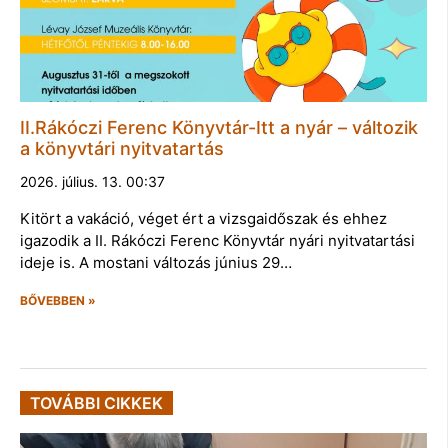
II.Rákóczi Ferenc Könyvtár-Itt a nyár – változik
a könyvtári nyitvatartás
2026. július. 13. 00:37
Kitört a vakáció, véget ért a vizsgaidőszak és ehhez
igazodik a II. Rákóczi Ferenc Könyvtár nyári nyitvatartási
ideje is. A mostani változás június 29…
BŐVEBBEN »
TOVÁBBI CIKKEK