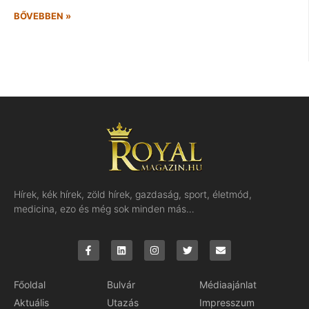
BŐVEBBEN »
Hírek, kék hírek, zöld hírek, gazdaság, sport, életmód,
medicina, ezo és még sok minden más…
Főoldal
Bulvár
Médiaajánlat
Aktuális
Utazás
Impresszum