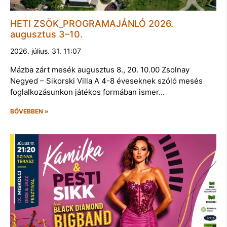
HETI ZSÖK_PROGRAMAJÁNLÓ 2026.
augusztus 3–10.
2026. július. 31. 11:07
Mázba zárt mesék augusztus 8., 20. 10.00 Zsolnay
Negyed – Sikorski Villa A 4-8 éveseknek szóló mesés
foglalkozásunkon játékos formában ismer…
BŐVEBBEN »