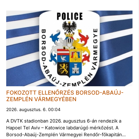
FOKOZOTT ELLENŐRZÉS BORSOD-ABAÚJ-
ZEMPLÉN VÁRMEGYÉBEN
2026. augusztus. 6. 00:04
A DVTK stadionban 2026. augusztus 6-án rendezik a
Hapoel Tel Aviv – Katowice labdarúgó mérkőzést. A
Borsod-Abaúj-Zemplén Vármegyei Rendőr-főkapitán…