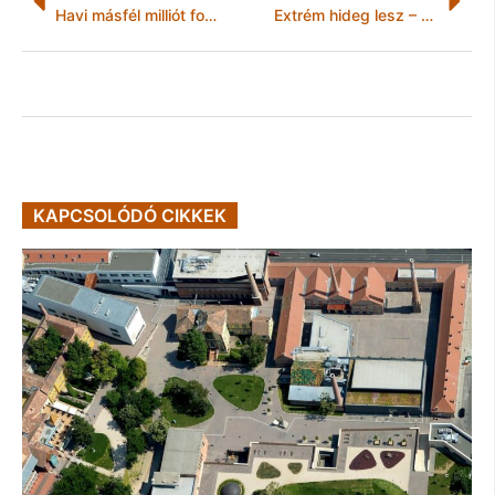
Havi másfél milliót fog keresni egy állami cégnél Orbán tanácsadójának fia
Extrém hideg lesz – Narancssárga figyelmeztetést adtak ki több megyére
KAPCSOLÓDÓ CIKKEK