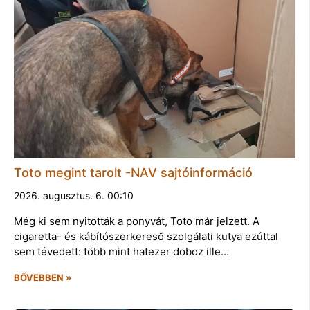
Toto megint tarolt -NAV sajtóinformáció
2026. augusztus. 6. 00:10
Még ki sem nyitották a ponyvát, Toto már jelzett. A
cigaretta- és kábítószerkereső szolgálati kutya ezúttal
sem tévedett: több mint hatezer doboz ille…
BŐVEBBEN »