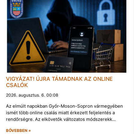
VIGYÁZAT! ÚJRA TÁMADNAK AZ ONLINE
CSALÓK
2026. augusztus. 6. 00:08
Az elmúlt napokban Győr-Moson-Sopron vármegyében
ismét több online csalás miatt érkezett feljelentés a
rendőrségre. Az elkövetők változatos módszerekk…
BŐVEBBEN »