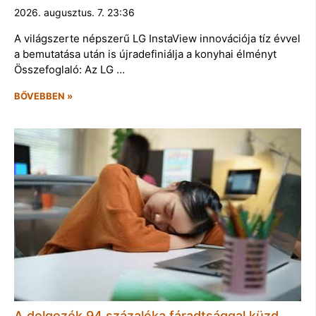
2026. augusztus. 7. 23:36
A világszerte népszerű LG InstaView innovációja tíz évvel
a bemutatása után is újradefiniálja a konyhai élményt
Összefoglaló: Az LG …
BŐVEBBEN »
A dolgozók 94 százaléka fáradtsággal küzd,