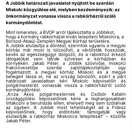
A Jobbik határozati javaslatot nyújtott be szerdán
Miskolc közgyűlése elé, melyben kezdeményezik: az
önkormányzat vonassa vissza a rabkórházról szóló
kormánydöntést.
Mint ismeretes, a BVOP arról tájékoztatta a Jobbikot,
hogy a kormány rabkórházat kíván telepíteni Miskolcra, a
Borsod-Abaúj-Zemplén Megyei Kórház területére.
A Jobbik elutasítja a döntést, szerintük ugyanis a megyei
kórház már most is túlzsúfolt, a várólisták hosszúak,
kevés az egészségügyi dolgozó, és a rabokhoz érkező
látogatókat sem látnák szívesen a kórházban és
környékén. Jakab Péter, a Jobbik szóvivője, miskolci
frakcióvezetője szerdai sajtótájékoztatóján úgy
fogalmazott: a megyei kórház Miskolc és a megye
betegeit lássa el, ne az ország bűnözőit, ezért a párt
határozati javaslatban kéri Miskolc képviselőit és
polgármesterét: vonassák vissza a rabkórházról szóló
kormánydöntést.
„Kriza Ákos polgármesternek és Csöbör Katalin
országgyűlési képviselőnek kéne a leghangosabban
tiltakozni a beruházás ellen, ehelyett meg sem szólalnak
az ügyben. A Jobbik most lehetőséget ad a Fidesz
képviselőinek, hogy eldöntsék: támogatják vagy
elutasítják a rabkórház Miskolcra telepítését” – közölte
Jakab Péter.