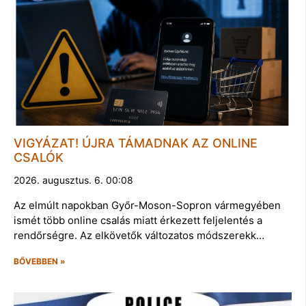
VIGYÁZAT! ÚJRA TÁMADNAK AZ ONLINE
CSALÓK
2026. augusztus. 6. 00:08
Az elmúlt napokban Győr-Moson-Sopron vármegyében
ismét több online csalás miatt érkezett feljelentés a
rendőrségre. Az elkövetők változatos módszerekk…
BŐVEBBEN »