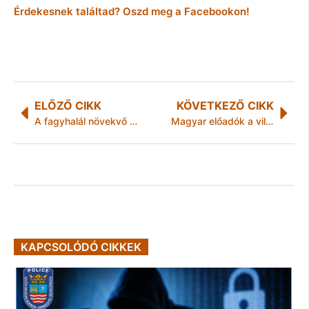
Érdekesnek találtad? Oszd meg a Facebookon!
ELŐZŐ CIKK
KÖVETKEZŐ CIKK
A fagyhalál növekvő veszélyére figyelmeztet a Magyar Szociális Fórum
Magyar előadók a világ legnagyobb művészeti fesztiválján
KAPCSOLÓDÓ CIKKEK