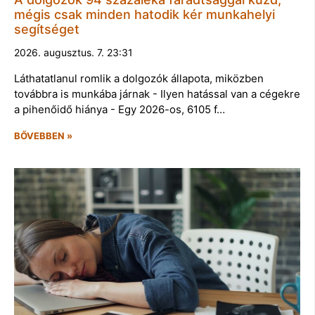
mégis csak minden hatodik kér munkahelyi
segítséget
2026. augusztus. 7. 23:31
Láthatatlanul romlik a dolgozók állapota, miközben
továbbra is munkába járnak - Ilyen hatással van a cégekre
a pihenőidő hiánya - Egy 2026-os, 6105 f…
BŐVEBBEN »