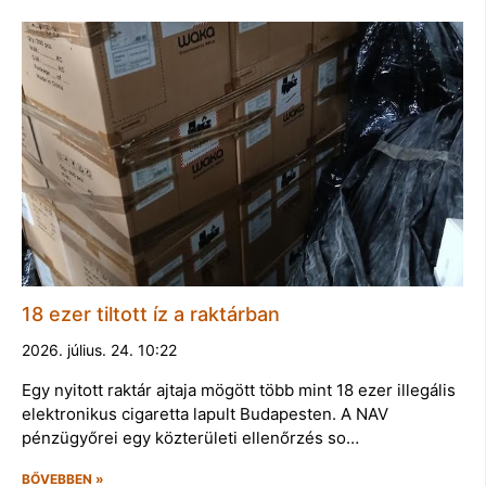
18 ezer tiltott íz a raktárban
2026. július. 24. 10:22
Egy nyitott raktár ajtaja mögött több mint 18 ezer illegális
elektronikus cigaretta lapult Budapesten. A NAV
pénzügyőrei egy közterületi ellenőrzés so…
BŐVEBBEN »