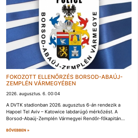
FOKOZOTT ELLENŐRZÉS BORSOD-ABAÚJ-
ZEMPLÉN VÁRMEGYÉBEN
2026. augusztus. 6. 00:04
A DVTK stadionban 2026. augusztus 6-án rendezik a
Hapoel Tel Aviv – Katowice labdarúgó mérkőzést. A
Borsod-Abaúj-Zemplén Vármegyei Rendőr-főkapitán…
BŐVEBBEN »