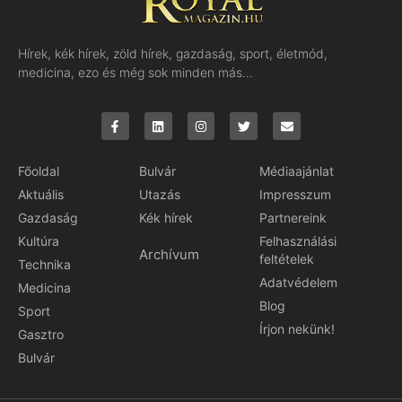
Hírek, kék hírek, zöld hírek, gazdaság, sport, életmód,
medicina, ezo és még sok minden más…
Főoldal
Bulvár
Médiaajánlat
Aktuális
Utazás
Impresszum
Gazdaság
Kék hírek
Partnereink
Kultúra
Felhasználási
Archívum
feltételek
Technika
Adatvédelem
Medicina
Blog
Sport
Írjon nekünk!
Gasztro
Bulvár