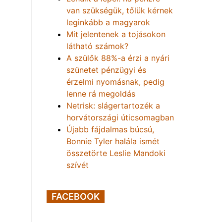
van szükségük, tőlük kérnek
leginkább a magyarok
Mit jelentenek a tojásokon
látható számok?
A szülők 88%-a érzi a nyári
szünetet pénzügyi és
érzelmi nyomásnak, pedig
lenne rá megoldás
Netrisk: slágertartozék a
horvátországi úticsomagban
Újabb fájdalmas búcsú,
Bonnie Tyler halála ismét
összetörte Leslie Mandoki
szívét
FACEBOOK