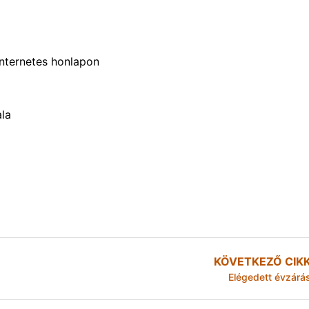
nternetes honlapon
ala
KÖVETKEZŐ CIK
Elégedett évzárá