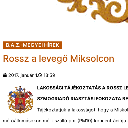
B.A.Z.-MEGYEI HÍREK
Rossz a levegő Miksolcon
2017. január 1.
18:59
LAKOSSÁGI TÁJÉKOZTATÁS A ROSSZ L
SZMOGRIADÓ RIASZTÁSI FOKOZATA B
Tájékoztatjuk a lakosságot, hogy a Misk
mérőállomásokon mért szálló por (PM10) koncentrációja