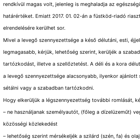
rendkívül magas volt, jelenleg is meghaladja az egészség
határértéket. Emiatt 2017. 01. 02-án a füstköd-riadó riasz
elrendelésére kerülhet sor.
Mivel a levegő szennyezettsége a késő délutáni, esti, éjje
legmagasabb, kérjük, lehetőség szerint, kerüljék a szaba
tartózkodást, illetve a szellőztetést. A déli és a kora dél
a levegő szennyezettsége alacsonyabb, ilyenkor ajánlott s
sétálni vagy a szabadban tartózkodni.
Hogy elkerüljük a légszennyezettség további romlását, ké
– ne használjanak személyautót, (főleg a dízelüzeműt) v
közösségi közlekedést
– lehetőség szerint mérsékeljék a szilárd (szén, fa) és ola