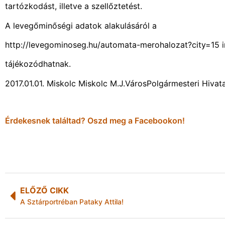
tartózkodást, illetve a szellőztetést.
A levegőminőségi adatok alakulásáról a
http://levegominoseg.hu/automata-merohalozat?city=15 i
tájékozódhatnak.
2017.01.01. Miskolc Miskolc M.J.VárosPolgármesteri Hivat
Érdekesnek találtad? Oszd meg a Facebookon!
ELŐZŐ CIKK
A Sztárportréban Pataky Attila!