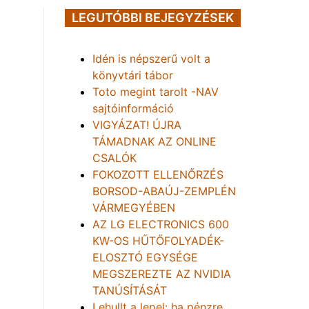
LEGUTÓBBI BEJEGYZÉSEK
Idén is népszerű volt a
könyvtári tábor
Toto megint tarolt -NAV
sajtóinformáció
VIGYÁZAT! ÚJRA
TÁMADNAK AZ ONLINE
CSALÓK
FOKOZOTT ELLENŐRZÉS
BORSOD-ABAÚJ-ZEMPLÉN
VÁRMEGYÉBEN
AZ LG ELECTRONICS 600
KW-OS HŰTŐFOLYADÉK-
ELOSZTÓ EGYSÉGE
MEGSZEREZTE AZ NVIDIA
TANÚSÍTÁSÁT
Lehullt a lepel: ha pénzre