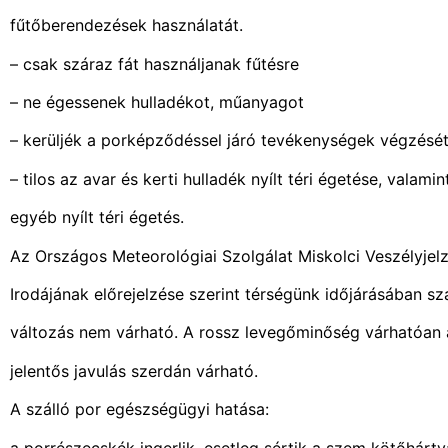
fűtőberendezések használatát.
– csak száraz fát használjanak fűtésre
– ne égessenek hulladékot, műanyagot
– kerüljék a porképződéssel járó tevékenységek végzésé
– tilos az avar és kerti hulladék nyílt téri égetése, valami
egyéb nyílt téri égetés.
Az Országos Meteorológiai Szolgálat Miskolci Veszélyjelz
Irodájának előrejelzése szerint térségünk időjárásában s
változás nem várható. A rossz levegőminőség várhatóan á
jelentős javulás szerdán várható.
A szálló por egészségügyi hatása:
a porrészecskék ingerlik, esetleg sértik a szem kötőhártyá