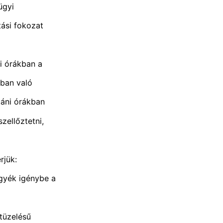
ügyi
tási fokozat
li órákban a
dban való
utáni órákban
zellőztetni,
rjük:
egyék igénybe a
jtüzelésű