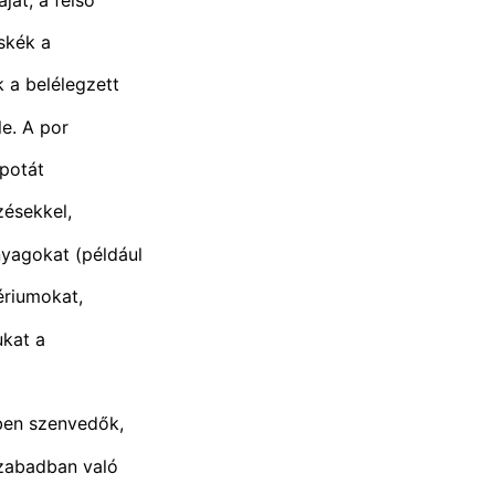
skék a
 a belélegzett
le. A por
apotát
zésekkel,
yagokat (például
ériumokat,
ukat a
gben szenvedők,
szabadban való