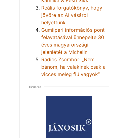
Kamilka & Pesti Sikk
Reális forgatókönyv, hogy
jövőre az AI vásárol
helyettünk
Gumiipari információs pont
felavatásával ünnepelte 30
éves magyarországi
jelenlétét a Michelin
Radics Zsombor: „Nem
bánom, ha valakinek csak a
vicces meleg fiú vagyok”
Hirdetés