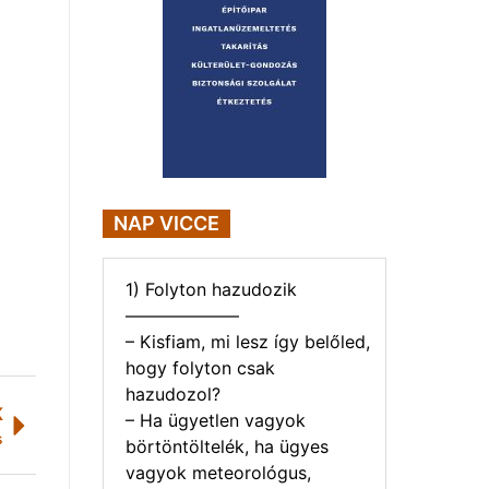
NAP VICCE
1) Folyton hazudozik
——————–
– Kisfiam, mi lesz így belőled,
hogy folyton csak
hazudozol?
K
– Ha ügyetlen vagyok
s
börtöntöltelék, ha ügyes
vagyok meteorológus,