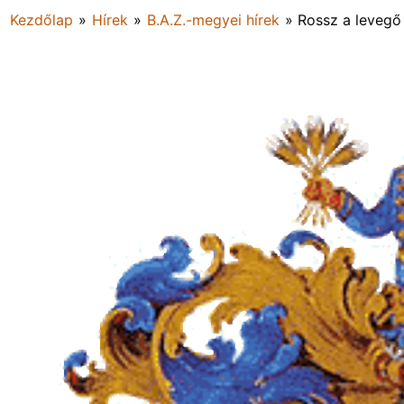
Kezdőlap
»
Hírek
»
B.A.Z.-megyei hírek
»
Rossz a levegő