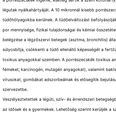
légutak nyálkahártyáját. A 10 mikronnál kisebb porrészec
tüdőhólyagokba kerülnek. A tüdőelváltozást befolyásolják
por mennyisége, fizikai tulajdonságai és kémiai összetéte
belégzése a légzőszervi betegek (asztma, bronchitis) áll
súlyosbítja, csökkenti a tüdő ellenálló képességét a fertő
toxikus anyagokkal szemben. A porrészecskék toxikus an
fémeket, karcinogén, mutagén anyagokat), valamint bakt
vírusokat, gombákat adszorbeálnak és elősegítik bejutás
szervezetbe.
Veszélyeztetettek a légúti, szív- és érrendszeri betegsé
az idősek és a gyermekek. Lehetőség szerint kerüljék a 