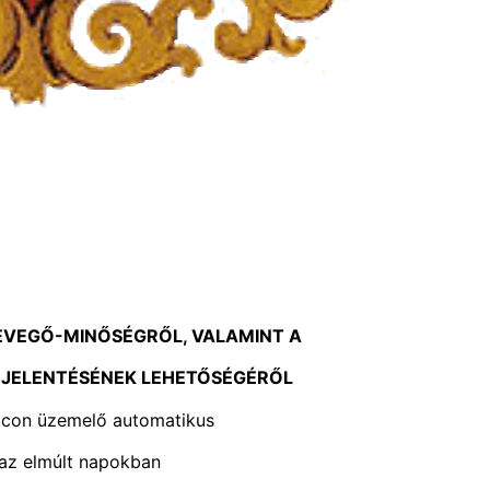
EVEGŐ-MINŐSÉGRŐL, VALAMINT A
EJELENTÉSÉNEK LEHETŐSÉGÉRŐL
olcon üzemelő automatikus
 az elmúlt napokban