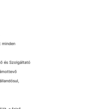
t
nt minden
ő és Szolgáltató
zámottevő
llandósul,
ját, a felső