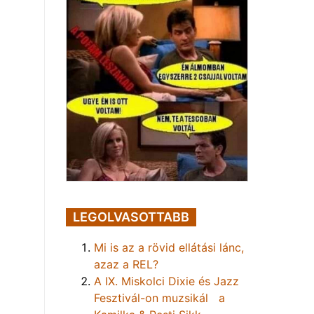
LEGOLVASOTTABB
Mi is az a rövid ellátási lánc,
azaz a REL?
A IX. Miskolci Dixie és Jazz
Fesztivál-on muzsikál a