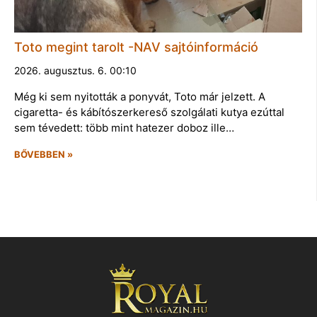
Toto megint tarolt -NAV sajtóinformáció
2026. augusztus. 6. 00:10
Még ki sem nyitották a ponyvát, Toto már jelzett. A
cigaretta- és kábítószerkereső szolgálati kutya ezúttal
sem tévedett: több mint hatezer doboz ille…
BŐVEBBEN »