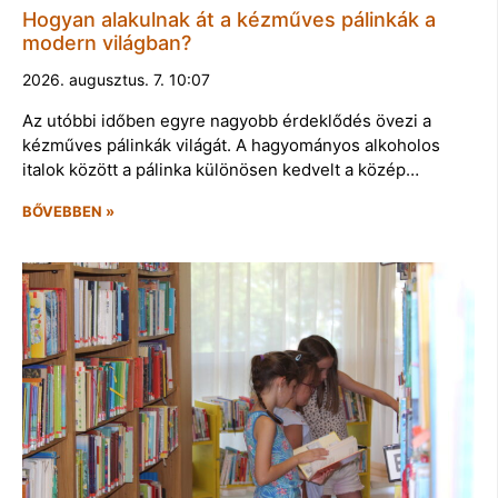
Hogyan alakulnak át a kézműves pálinkák a
modern világban?
2026. augusztus. 7. 10:07
Az utóbbi időben egyre nagyobb érdeklődés övezi a
kézműves pálinkák világát. A hagyományos alkoholos
italok között a pálinka különösen kedvelt a közép…
BŐVEBBEN »