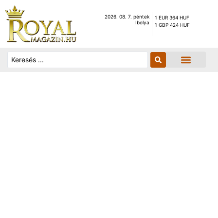
2026. 08. 7. péntek
1 EUR 364 HUF
Ibolya
1 GBP 424 HUF