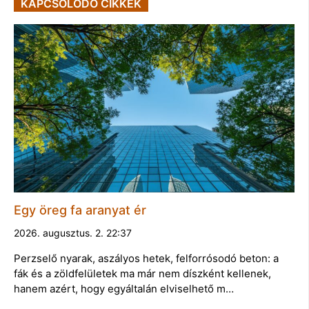
KAPCSOLÓDÓ CIKKEK
Egy öreg fa aranyat ér
2026. augusztus. 2. 22:37
Perzselő nyarak, aszályos hetek, felforrósodó beton: a
fák és a zöldfelületek ma már nem díszként kellenek,
hanem azért, hogy egyáltalán elviselhető m…