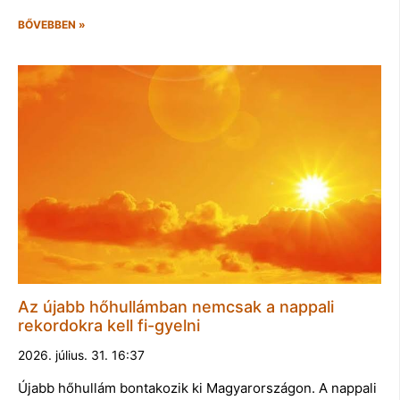
BŐVEBBEN »
Az újabb hőhullámban nemcsak a nappali
rekordokra kell fi-gyelni
2026. július. 31. 16:37
Újabb hőhullám bontakozik ki Magyarországon. A nappali