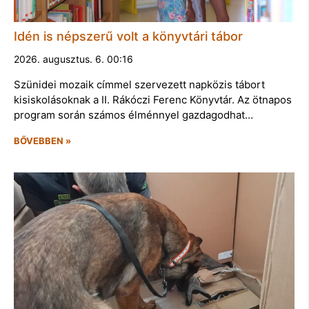
Idén is népszerű volt a könyvtári tábor
2026. augusztus. 6. 00:16
Szünidei mozaik címmel szervezett napközis tábort
kisiskolásoknak a II. Rákóczi Ferenc Könyvtár. Az ötnapos
program során számos élménnyel gazdagodhat…
BŐVEBBEN »