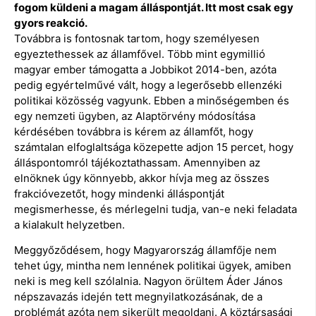
fogom küldeni a magam álláspontját. Itt most csak egy
gyors reakció.
Továbbra is fontosnak tartom, hogy személyesen
egyeztethessek az államfővel. Több mint egymillió
magyar ember támogatta a Jobbikot 2014-ben, azóta
pedig egyértelművé vált, hogy a legerősebb ellenzéki
politikai közösség vagyunk. Ebben a minőségemben és
egy nemzeti ügyben, az Alaptörvény módosítása
kérdésében továbbra is kérem az államfőt, hogy
számtalan elfoglaltsága közepette adjon 15 percet, hogy
álláspontomról tájékoztathassam. Amennyiben az
elnöknek úgy könnyebb, akkor hívja meg az összes
frakcióvezetőt, hogy mindenki álláspontját
megismerhesse, és mérlegelni tudja, van-e neki feladata
a kialakult helyzetben.
Meggyőződésem, hogy Magyarország államfője nem
tehet úgy, mintha nem lennének politikai ügyek, amiben
neki is meg kell szólalnia. Nagyon örültem Áder János
népszavazás idején tett megnyilatkozásának, de a
problémát azóta nem sikerült megoldani. A köztársasági