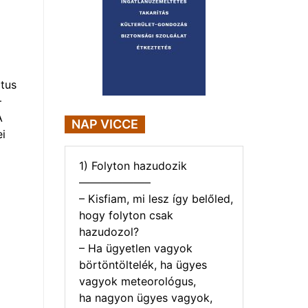
tus
–
A
NAP VICCE
i
1) Folyton hazudozik
——————–
– Kisfiam, mi lesz így belőled,
hogy folyton csak
hazudozol?
– Ha ügyetlen vagyok
börtöntöltelék, ha ügyes
vagyok meteorológus,
ha nagyon ügyes vagyok,