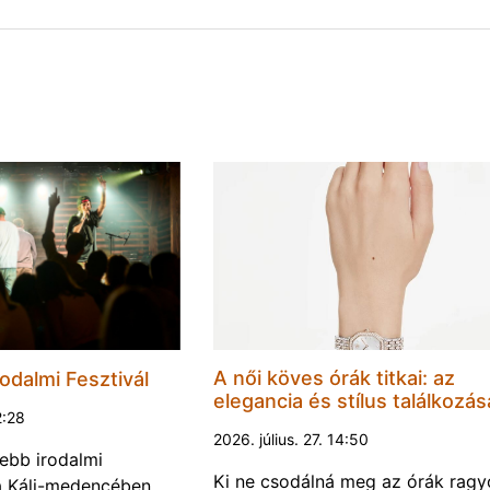
A női köves órák titkai: az
odalmi Fesztivál
elegancia és stílus találkozás
2:28
2026. július. 27. 14:50
ebb irodalmi
Ki ne csodálná meg az órák rag
a a Káli-medencében