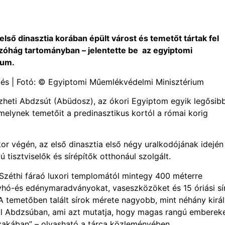
lső dinasztia korában épült várost és temetőt tártak fel
zóhág tartományban – jelentette be az egyiptomi
ium.
zés | Fotó: © Egyiptomi Műemlékvédelmi Minisztérium
ezheti Abdzsút (Abüdosz), az ókori Egyiptom egyik legősib
melynek temetőit a predinasztikus kortól a római korig
 végén, az első dinasztia első négy uralkodójának idején
tisztviselők és sírépítők otthonául szolgált.
 Széthi fáraó luxori templomától mintegy 400 méterre
nyhó-és edénymaradványokat, vaseszközöket és 15 óriási sír
 temetőben talált sírok mérete nagyobb, mint néhány királ
ből Abdzsúban, ami azt mutatja, hogy magas rangú emberek
zakában” – olvasható a tárca közleményében.