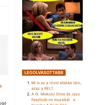
LEGOLVASOTTABB
Mi is az a rövid ellátási lánc,
a
azaz a REL?
A IX. Miskolci Dixie és Jazz
Fesztivál-on muzsikál a
yogó