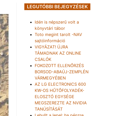
LEGUTÓBBI BEJEGYZÉSEK
Idén is népszerű volt a
könyvtári tábor
Toto megint tarolt -NAV
sajtóinformáció
VIGYÁZAT! ÚJRA
TÁMADNAK AZ ONLINE
CSALÓK
FOKOZOTT ELLENŐRZÉS
BORSOD-ABAÚJ-ZEMPLÉN
VÁRMEGYÉBEN
AZ LG ELECTRONICS 600
KW-OS HŰTŐFOLYADÉK-
ELOSZTÓ EGYSÉGE
MEGSZEREZTE AZ NVIDIA
TANÚSÍTÁSÁT
Lehullt a lepel: ha pénzre