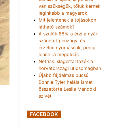
van szükségük, tőlük kérnek
leginkább a magyarok
Mit jelentenek a tojásokon
látható számok?
A szülők 88%-a érzi a nyári
szünetet pénzügyi és
érzelmi nyomásnak, pedig
lenne rá megoldás
Netrisk: slágertartozék a
horvátországi úticsomagban
Újabb fájdalmas búcsú,
Bonnie Tyler halála ismét
összetörte Leslie Mandoki
szívét
FACEBOOK