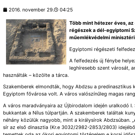
2016. november 29.
04:25
Több mint hétezer éves, az e
régészek a dél-egyiptomi S
műemlékvédelmi minisztér
Egyiptomi régészeti felfede
A felfedezés új fénybe hely
leghíresebb szent városát, a
használták – közölte a tárca.
Szakemberek elmondták, hogy Abdzsu a predinasztikus kor
Egyiptom fővárosa volt. A város valószínűleg magas rangú 
A város maradványaira az Újbirodalom idején uralkodó I.
bukkantak a Nílus túlpartján. A szakemberek találtak ku
néhány közülük nagyobb, mint a királysírok Abdzsúban. „A
sír az első dinasztia (Kr.e 3032/2982-2853/2803) idejé
temettek oda az ókori egyiptomi történelem e korai idős