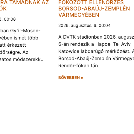
JRA TÁMADNAK AZ
FOKOZOTT ELLENŐRZÉS
LÓK
BORSOD-ABAÚJ-ZEMPLÉN
VÁRMEGYÉBEN
6. 00:08
2026. augusztus. 6. 00:04
kban Győr-Moson-
A DVTK stadionban 2026. augusz
ében ismét több
6-án rendezik a Hapoel Tel Aviv 
att érkezett
Katowice labdarúgó mérkőzést. 
ndőrségre. Az
Borsod-Abaúj-Zemplén Vármegye
ozatos módszerekk…
Rendőr-főkapitán…
BŐVEBBEN »