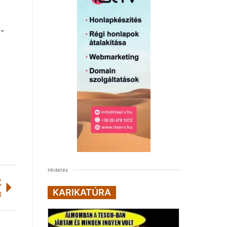
0-
Hirdetés
K
KARIKATÚRA
t