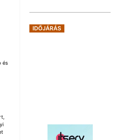
IDŐJÁRÁS
b és
t,
yi
et