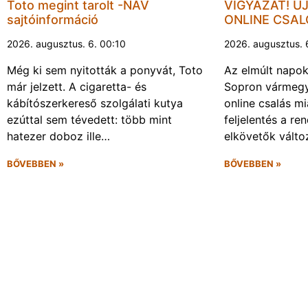
Toto megint tarolt -NAV
VIGYÁZAT! Ú
sajtóinformáció
ONLINE CSA
2026. augusztus. 6. 00:10
2026. augusztus. 
Még ki sem nyitották a ponyvát, Toto
Az elmúlt napo
már jelzett. A cigaretta- és
Sopron vármegy
kábítószerkereső szolgálati kutya
online csalás mi
ezúttal sem tévedett: több mint
feljelentés a re
hatezer doboz ille…
elkövetők vált
BŐVEBBEN »
BŐVEBBEN »