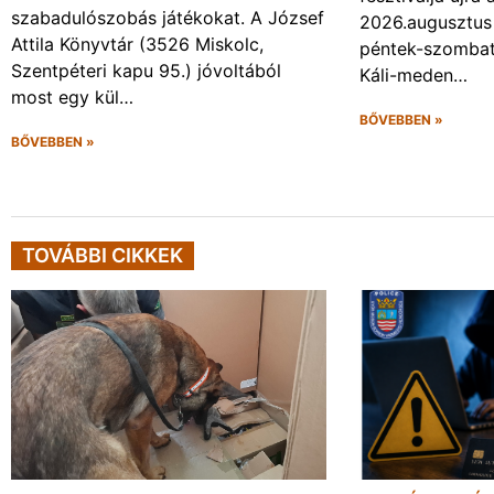
szabadulószobás játékokat. A József
2026.augusztus 
Attila Könyvtár (3526 Miskolc,
péntek-szombat 
Szentpéteri kapu 95.) jóvoltából
Káli-meden…
most egy kül…
BŐVEBBEN »
BŐVEBBEN »
TOVÁBBI CIKKEK