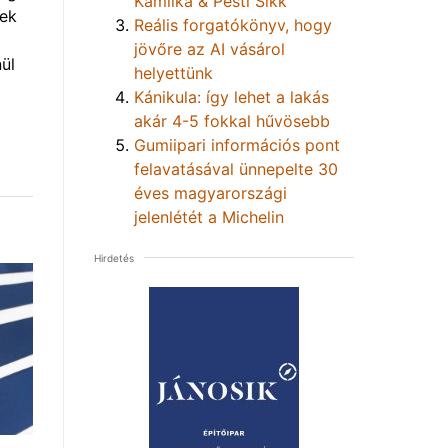
Kamilka & Pesti Sikk
vek
Reális forgatókönyv, hogy
jövőre az AI vásárol
ül
helyettünk
Kánikula: így lehet a lakás
akár 4-5 fokkal hűvösebb
Gumiipari információs pont
felavatásával ünnepelte 30
éves magyarországi
jelenlétét a Michelin
Hirdetés