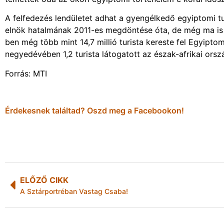
A felfedezés lendületet adhat a gyengélkedő egyiptomi 
elnök hatalmának 2011-es megdöntése óta, de még ma is f
ben még több mint 14,7 millió turista kereste fel Egyipto
negyedévében 1,2 turista látogatott az észak-afrikai orsz
Forrás: MTI
Érdekesnek találtad? Oszd meg a Facebookon!
ELŐZŐ CIKK
A Sztárportréban Vastag Csaba!