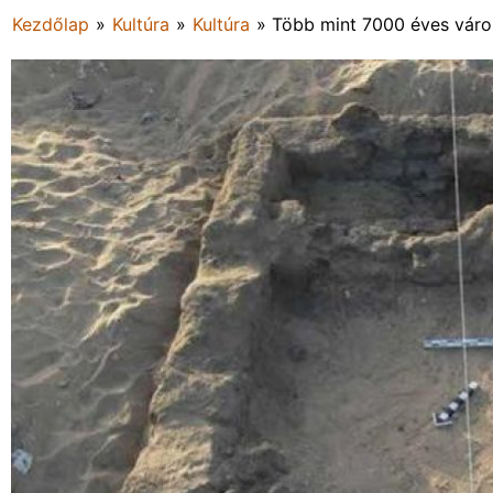
Kezdőlap
»
Kultúra
»
Kultúra
»
Több mint 7000 éves váro