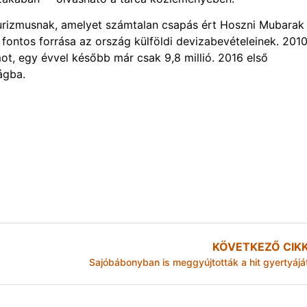
turizmusnak, amelyet számtalan csapás ért Hoszni Mubarak
ontos forrása az ország külföldi devizabevételeinek. 201
mot, egy évvel később már csak 9,8 millió. 2016 első
ágba.
KÖVETKEZŐ CIK
Sajóbábonyban is meggyújtották a hit gyertyájá