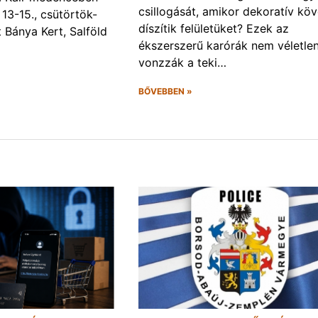
csillogását, amikor dekoratív kö
13-15., csütörtök-
díszítik felületüket? Ezek az
Bánya Kert, Salföld
ékszerszerű karórák nem véletlen
vonzzák a teki…
BŐVEBBEN »