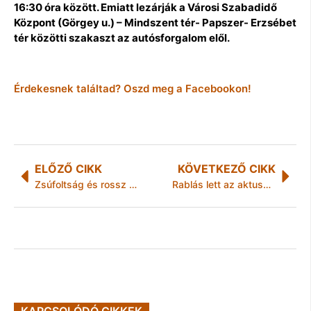
16:30 óra között. Emiatt lezárják a Városi Szabadidő
Központ (Görgey u.) – Mindszent tér- Papszer- Erzsébet
tér közötti szakaszt az autósforgalom elől.
Érdekesnek találtad? Oszd meg a Facebookon!
ELŐZŐ CIKK
KÖVETKEZŐ CIKK
Zsúfoltság és rossz bánásmód a márianosztrai börtönben
Rablás lett az aktusból
KAPCSOLÓDÓ CIKKEK