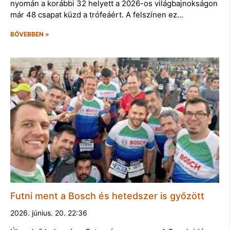
nyomán a korábbi 32 helyett a 2026-os világbajnokságon
már 48 csapat küzd a trófeáért. A felszínen ez…
BŐVEBBEN »
Futni ment a Bosch és hetedszer is győzött
2026. június. 20. 22:36