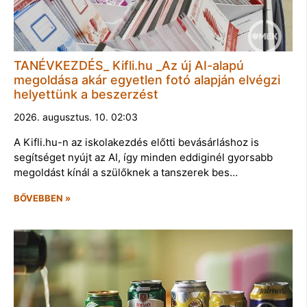
TANÉVKEZDÉS_ Kifli.hu _Az új AI-alapú
megoldása akár egyetlen fotó alapján elvégzi
helyettünk a beszerzést
2026. augusztus. 10. 02:03
A Kifli.hu-n az iskolakezdés előtti bevásárláshoz is
segítséget nyújt az AI, így minden eddiginél gyorsabb
megoldást kínál a szülőknek a tanszerek bes…
BŐVEBBEN »