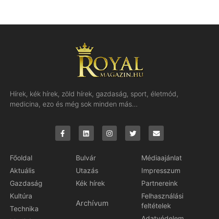
Hírek, kék hírek, zöld hírek, gazdaság, sport, életmód,
medicina, ezo és még sok minden más…
Főoldal
Bulvár
Médiaajánlat
Aktuális
Utazás
Impresszum
Gazdaság
Kék hírek
Partnereink
Kultúra
Felhasználási
Archívum
feltételek
Technika
Adatvédelem