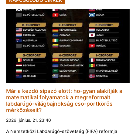
Már a kezdő sípszó előtt: ho-gyan alakítják a
matematikai folyamatok a megreformált
labdarúgó-világbajnokság cso-portkörös
mérkőzéseit?
2026. június. 21. 23:40
A Nemzetközi Labdarúgó-szövetség (FIFA) reformja