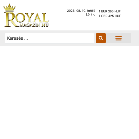
2026. 08. 10. hétfő
1 EUR 365 HUF
Lőrinc
1 GBP 425 HUF