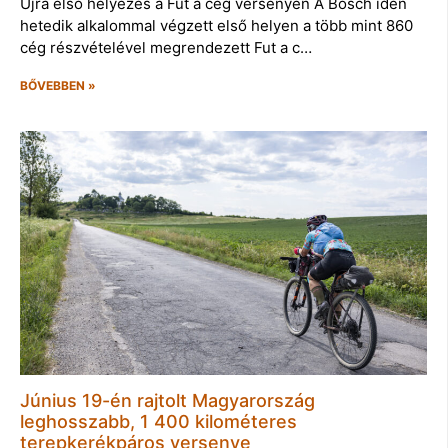
Újra első helyezés a Fut a cég versenyen A Bosch idén
hetedik alkalommal végzett első helyen a több mint 860
cég részvételével megrendezett Fut a c…
BŐVEBBEN »
Június 19-én rajtolt Magyarország
leghosszabb, 1 400 kilométeres
terepkerékpáros versenye