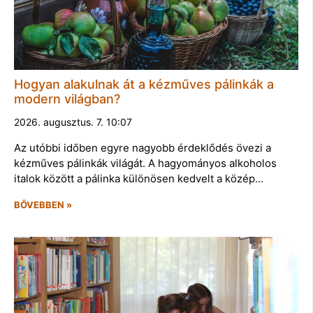
Hogyan alakulnak át a kézműves pálinkák a
modern világban?
2026. augusztus. 7. 10:07
Az utóbbi időben egyre nagyobb érdeklődés övezi a
kézműves pálinkák világát. A hagyományos alkoholos
italok között a pálinka különösen kedvelt a közép…
BŐVEBBEN »