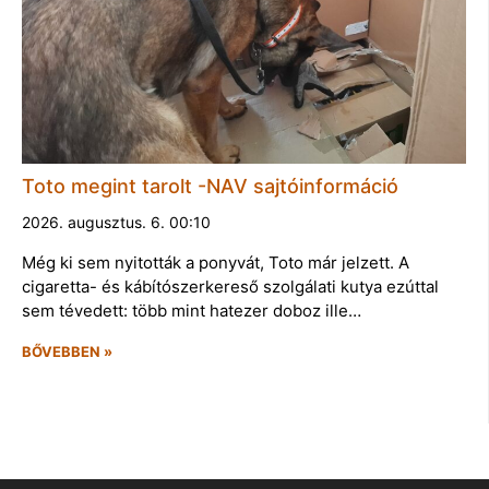
Toto megint tarolt -NAV sajtóinformáció
2026. augusztus. 6. 00:10
Még ki sem nyitották a ponyvát, Toto már jelzett. A
cigaretta- és kábítószerkereső szolgálati kutya ezúttal
sem tévedett: több mint hatezer doboz ille…
BŐVEBBEN »