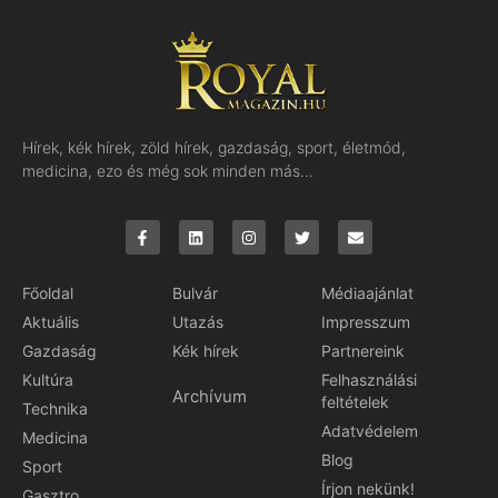
Hírek, kék hírek, zöld hírek, gazdaság, sport, életmód,
medicina, ezo és még sok minden más…
Főoldal
Bulvár
Médiaajánlat
Aktuális
Utazás
Impresszum
Gazdaság
Kék hírek
Partnereink
Kultúra
Felhasználási
Archívum
feltételek
Technika
Adatvédelem
Medicina
Blog
Sport
Írjon nekünk!
Gasztro