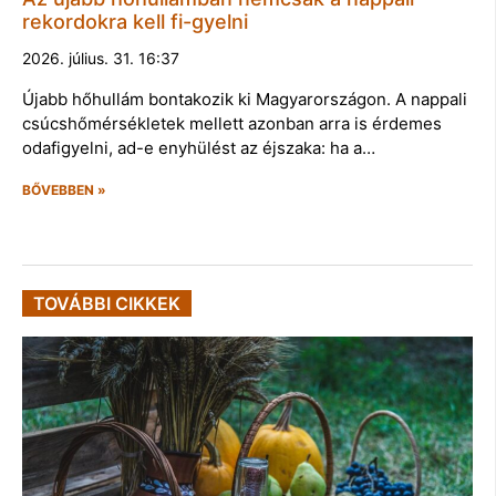
rekordokra kell fi-gyelni
2026. július. 31. 16:37
Újabb hőhullám bontakozik ki Magyarországon. A nappali
csúcshőmérsékletek mellett azonban arra is érdemes
odafigyelni, ad-e enyhülést az éjszaka: ha a…
BŐVEBBEN »
TOVÁBBI CIKKEK