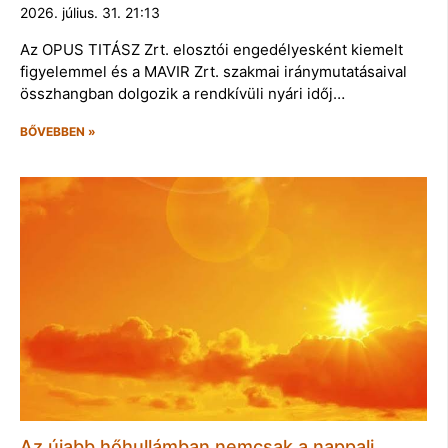
2026. július. 31. 21:13
Az OPUS TITÁSZ Zrt. elosztói engedélyesként kiemelt
figyelemmel és a MAVIR Zrt. szakmai iránymutatásaival
összhangban dolgozik a rendkívüli nyári időj…
BŐVEBBEN »
Az újabb hőhullámban nemcsak a nappali