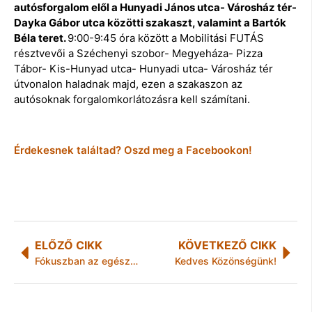
autósforgalom elől a Hunyadi János utca- Városház tér-
Dayka Gábor utca közötti szakaszt, valamint a Bartók
Béla teret.
9:00-9:45 óra között a Mobilitási FUTÁS
résztvevői a Széchenyi szobor- Megyeháza- Pizza
Tábor- Kis-Hunyad utca- Hunyadi utca- Városház tér
útvonalon haladnak majd, ezen a szakaszon az
autósoknak forgalomkorlátozásra kell számítani.
Érdekesnek találtad? Oszd meg a Facebookon!
ELŐZŐ CIKK
KÖVETKEZŐ CIKK
Fókuszban az egészséges vidék!
Kedves Közönségünk!