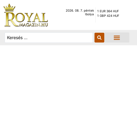
2026. 08. 7. péntek
1 EUR 364 HUF
Ibolya
1 GBP 424 HUF