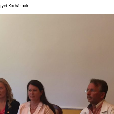
yei Kórháznak