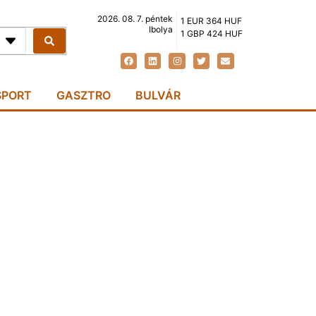
2026. 08. 7. péntek
1 EUR 364 HUF
Ibolya
1 GBP 424 HUF
SPORT
GASZTRO
BULVÁR