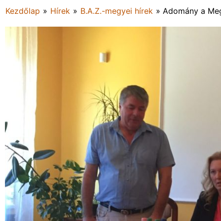
Kezdőlap
»
Hírek
»
B.A.Z.-megyei hírek
»
Adomány a Meg