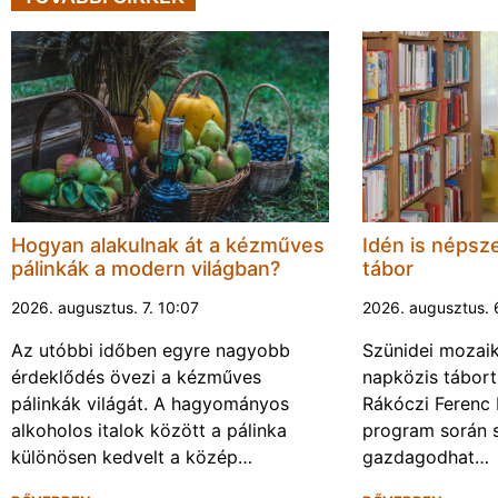
Hogyan alakulnak át a kézműves
Idén is népsze
pálinkák a modern világban?
tábor
2026. augusztus. 7. 10:07
2026. augusztus. 
Az utóbbi időben egyre nagyobb
Szünidei mozai
érdeklődés övezi a kézműves
napközis tábort 
pálinkák világát. A hagyományos
Rákóczi Ferenc 
alkoholos italok között a pálinka
program során 
különösen kedvelt a közép…
gazdagodhat…