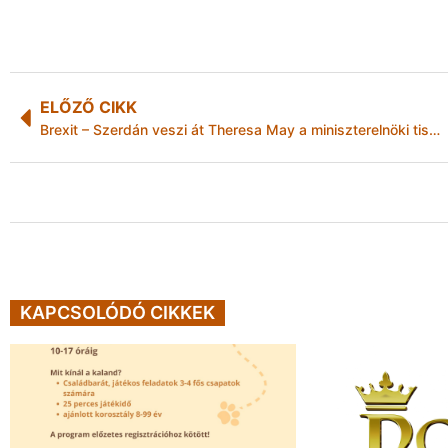
ELŐZŐ CIKK
Brexit – Szerdán veszi át Theresa May a miniszterelnöki tisztséget Camerontól
KAPCSOLÓDÓ CIKKEK