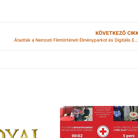
KÖVETKEZŐ CIK
Átadták a Nemzeti Filmtörténeti Élményparkot és Digitális Erőművet Ózdon