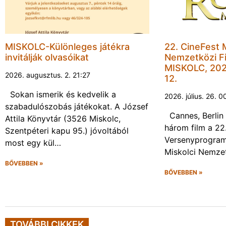
MISKOLC-Különleges játékra
22. CineFest 
invitálják olvasóikat
Nemzetközi Fi
MISKOLC, 202
2026. augusztus. 2. 21:27
12.
Sokan ismerik és kedvelik a
2026. július. 26. 0
szabadulószobás játékokat. A József
Cannes, Berlin 
Attila Könyvtár (3526 Miskolc,
három film a 22
Szentpéteri kapu 95.) jóvoltából
Versenyprogram
most egy kül…
Miskolci Nemzet
BŐVEBBEN »
BŐVEBBEN »
TOVÁBBI CIKKEK