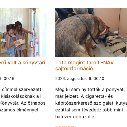
rű volt a könyvtári
Toto megint tarolt -NAV
sajtóinformáció
6. 00:16
2026. augusztus. 6. 00:10
k címmel szervezett
Még ki sem nyitották a ponyvát, 
kisiskolásoknak a II.
már jelzett. A cigaretta- és
Könyvtár. Az ötnapos
kábítószerkereső szolgálati kuty
számos élménnyel
ezúttal sem tévedett: több mint
hatezer doboz ille…