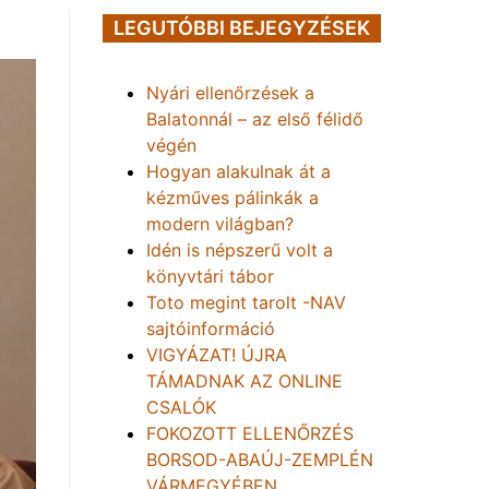
LEGUTÓBBI BEJEGYZÉSEK
Nyári ellenőrzések a
Balatonnál – az első félidő
végén
Hogyan alakulnak át a
kézműves pálinkák a
modern világban?
Idén is népszerű volt a
könyvtári tábor
Toto megint tarolt -NAV
sajtóinformáció
VIGYÁZAT! ÚJRA
TÁMADNAK AZ ONLINE
CSALÓK
FOKOZOTT ELLENŐRZÉS
BORSOD-ABAÚJ-ZEMPLÉN
VÁRMEGYÉBEN