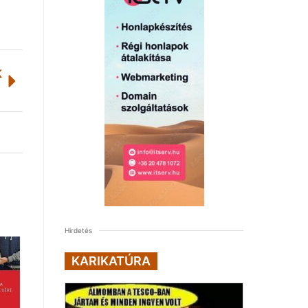
K
Hirdetés
KARIKATÚRA