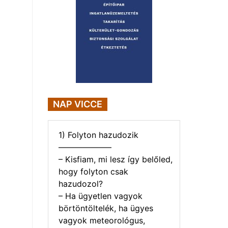
NAP VICCE
1) Folyton hazudozik
——————–
– Kisfiam, mi lesz így belőled,
hogy folyton csak
hazudozol?
– Ha ügyetlen vagyok
börtöntöltelék, ha ügyes
vagyok meteorológus,