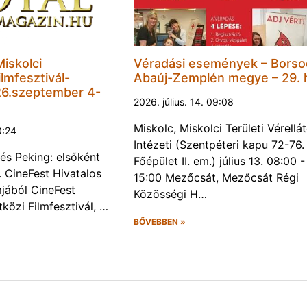
Miskolci
Véradási események – Borso
lmfesztivál-
Abaúj-Zemplén megye – 29. 
6.szeptember 4-
2026. július. 14. 09:08
Miskolc, Miskolci Területi Vérellá
0:24
Intézeti (Szentpéteri kapu 72-76.
és Peking: elsőként
Főépület II. em.) július 13. 08:00 -
. CineFest Hivatalos
15:00 Mezőcsát, Mezőcsát Régi
jából CineFest
Közösségi H…
közi Filmfesztivál, …
BŐVEBBEN »