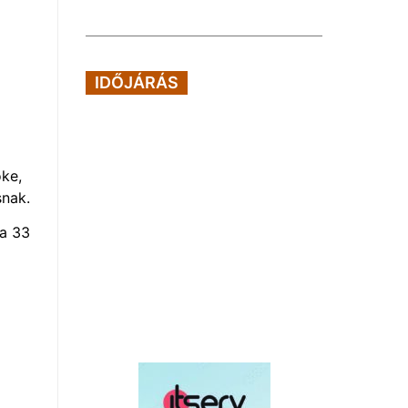
IDŐJÁRÁS
öke,
snak.
 a 33