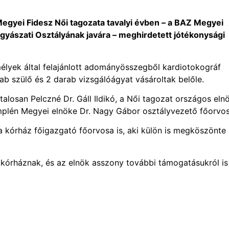
gyei Fidesz Női tagozata tavalyi évben – a BAZ Megyei
gyászati Osztályának javára – meghirdetett jótékonysági
lyek által felajánlott adományösszegből kardiotokográf
ab szülő és 2 darab vizsgálóágyat vásároltak belőle.
losan Pelczné Dr. Gáll Ildikó, a Női tagozat országos eln
mplén Megyei elnöke Dr. Nagy Gábor osztályvezető főorvo
a kórház főigazgató főorvosa is, aki külön is megköszönte
kórháznak, és az elnök asszony további támogatásukról is