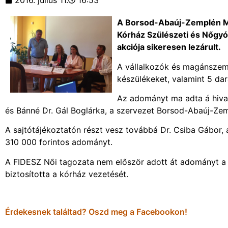
2016. július 11.
16:53
A Borsod-Abaúj-Zemplén Me
Kórház Szülészeti és Nőgyó
akciója sikeresen lezárult.
A vállalkozók és magánszemé
készülékeket, valamint 5 dar
Az adományt ma adta á hivata
és Bánné Dr. Gál Boglárka, a szervezet Borsod-Abaúj-Ze
A sajtótájékoztatón részt vesz továbbá Dr. Csiba Gábor, 
310 000 forintos adományt.
A FIDESZ Női tagozata nem először adott át adományt a 
biztosította a kórház vezetését.
Érdekesnek találtad? Oszd meg a Facebookon!