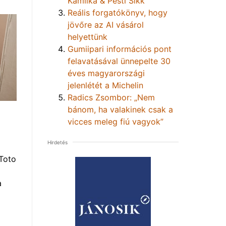
Kamilka & Pesti Sikk
Reális forgatókönyv, hogy
jövőre az AI vásárol
helyettünk
Gumiipari információs pont
felavatásával ünnepelte 30
éves magyarországi
jelenlétét a Michelin
Radics Zsombor: „Nem
bánom, ha valakinek csak a
vicces meleg fiú vagyok”
Hirdetés
Toto
a