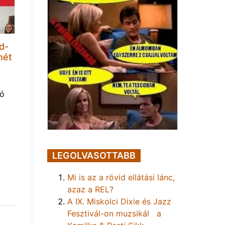
d-
hét
tó
LEGOLVASOTTABB
Mi is az a rövid ellátási lánc,
azaz a REL?
A IX. Miskolci Dixie és Jazz
Fesztivál-on muzsikál a