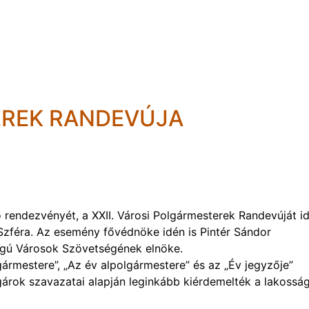
EREK RANDEVÚJA
endezvényét, a XXII. Városi Polgármesterek Randevúját i
zféra. Az esemény fővédnöke idén is Pintér Sándor
Jogú Városok Szövetségének elnöke.
gármestere”, „Az év alpolgármestere” és az „Év jegyzője”
gárok szavazatai alapján leginkább kiérdemelték a lakossá