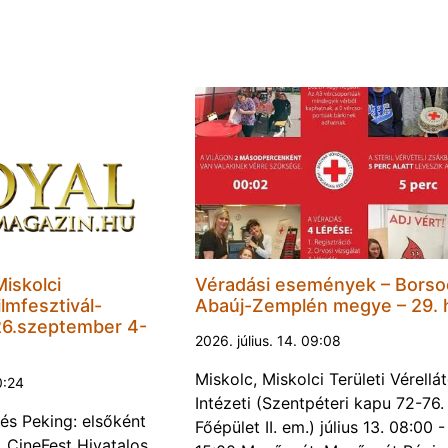
Miskolci
Véradási események – Borso
lmfesztivál-
Abaúj-Zemplén megye – 29. 
6.szeptember 4-
2026. július. 14. 09:08
Miskolc, Miskolci Területi Vérellá
0:24
Intézeti (Szentpéteri kapu 72-76.
és Peking: elsőként
Főépület II. em.) július 13. 08:00 -
. CineFest Hivatalos