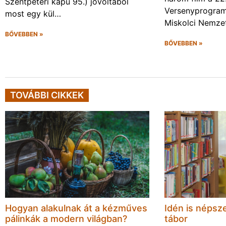
Szentpéteri kapu 95.) jóvoltából
Versenyprogram
most egy kül…
Miskolci Nemzet
BŐVEBBEN »
BŐVEBBEN »
TOVÁBBI CIKKEK
Hogyan alakulnak át a kézműves
Idén is népsze
pálinkák a modern világban?
tábor