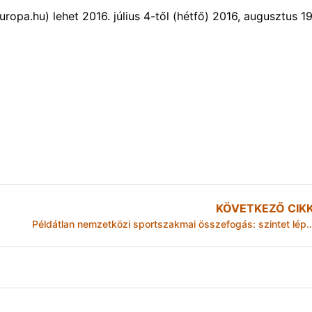
opa.hu) lehet 2016. július 4-től (hétfő) 2016, augusztus 1
KÖVETKEZŐ CIK
Példátlan nemzetközi sportszakmai összefogás: szintet lépett