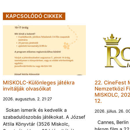
KAPCSOLÓDÓ CIKKEK
MISKOLC-Különleges játékra
22. CineFest 
invitálják olvasóikat
Nemzetközi Fi
MISKOLC, 202
2026. augusztus. 2. 21:27
12.
Sokan ismerik és kedvelik a
2026. július. 26. 0
szabadulószobás játékokat. A József
Cannes, Berlin 
Attila Könyvtár (3526 Miskolc,
három film a 22