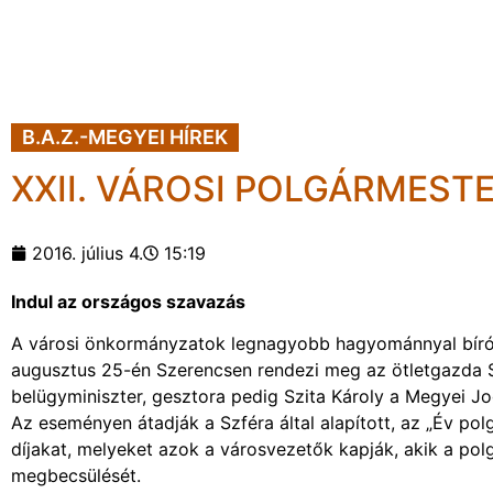
B.A.Z.-MEGYEI HÍREK
XXII. VÁROSI POLGÁRMEST
2016. július 4.
15:19
Indul az országos szavazás
A városi önkormányzatok legnagyobb hagyománnyal bíró r
augusztus 25-én Szerencsen rendezi meg az ötletgazda S
belügyminiszter, gesztora pedig Szita Károly a Megyei 
Az eseményen átadják a Szféra által alapított, az „Év pol
díjakat, melyeket azok a városvezetők kapják, akik a pol
megbecsülését.