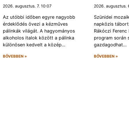
2026. augusztus. 7. 10:07
2026. augusztus. 
Az utóbbi időben egyre nagyobb
Szünidei mozai
érdeklődés övezi a kézműves
napközis tábort 
pálinkák világát. A hagyományos
Rákóczi Ferenc 
alkoholos italok között a pálinka
program során 
különösen kedvelt a közép…
gazdagodhat…
BŐVEBBEN »
BŐVEBBEN »