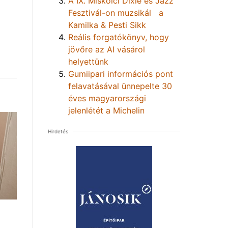
A IX. Miskolci Dixie és Jazz
Fesztivál-on muzsikál a
Kamilka & Pesti Sikk
Reális forgatókönyv, hogy
jövőre az AI vásárol
helyettünk
Gumiipari információs pont
felavatásával ünnepelte 30
éves magyarországi
jelenlétét a Michelin
Hirdetés