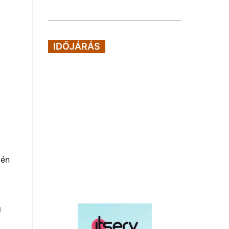
IDŐJÁRÁS
dén
g