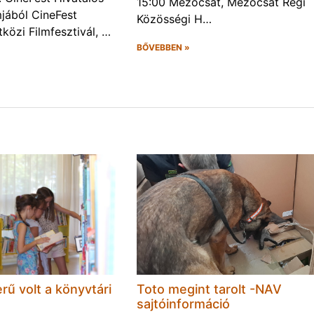
15:00 Mezőcsát, Mezőcsát Régi
jából CineFest
Közösségi H…
közi Filmfesztivál, …
BŐVEBBEN »
rű volt a könyvtári
Toto megint tarolt -NAV
sajtóinformáció