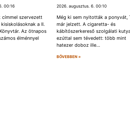
6. 00:16
2026. augusztus. 6. 00:10
k címmel szervezett
Még ki sem nyitották a ponyvát, 
kisiskolásoknak a II.
már jelzett. A cigaretta- és
Könyvtár. Az ötnapos
kábítószerkereső szolgálati kuty
számos élménnyel
ezúttal sem tévedett: több mint
hatezer doboz ille…
BŐVEBBEN »