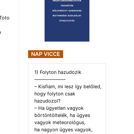
Toto
a
NAP VICCE
1) Folyton hazudozik
——————–
– Kisfiam, mi lesz így belőled,
hogy folyton csak
hazudozol?
– Ha ügyetlen vagyok
börtöntöltelék, ha ügyes
vagyok meteorológus,
ha nagyon ügyes vagyok,