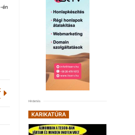
9-én
K
 a magyar triatlon
Hirdetés
KARIKATÚRA