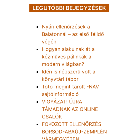
LEGUTÓBBI BEJEGYZÉSEK
Nyári ellenőrzések a
Balatonnál – az első félidő
végén
Hogyan alakulnak át a
kézműves pálinkák a
modern világban?
Idén is népszerű volt a
könyvtári tábor
Toto megint tarolt -NAV
sajtóinformáció
VIGYÁZAT! ÚJRA
TÁMADNAK AZ ONLINE
CSALÓK
FOKOZOTT ELLENŐRZÉS
BORSOD-ABAÚJ-ZEMPLÉN
VÁRMEGYÉBEN