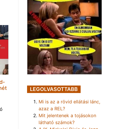
d-
hét
LEGOLVASOTTABB
Mi is az a rövid ellátási lánc,
azaz a REL?
tó
Mit jelentenek a tojásokon
látható számok?