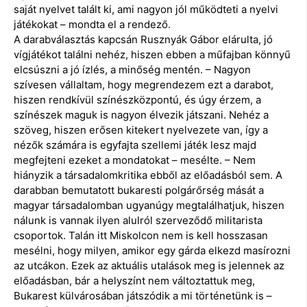
saját nyelvet talált ki, ami nagyon jól működteti a nyelvi
játékokat – mondta el a rendező.
A darabválasztás kapcsán Rusznyák Gábor elárulta, jó
vígjátékot találni nehéz, hiszen ebben a műfajban könnyű
elcsúszni a jó ízlés, a minőség mentén. – Nagyon
szívesen vállaltam, hogy megrendezem ezt a darabot,
hiszen rendkívül színészközpontú, és úgy érzem, a
színészek maguk is nagyon élvezik játszani. Nehéz a
szöveg, hiszen erősen kitekert nyelvezete van, így a
nézők számára is egyfajta szellemi játék lesz majd
megfejteni ezeket a mondatokat – mesélte. – Nem
hiányzik a társadalomkritika ebből az előadásból sem. A
darabban bemutatott bukaresti polgárőrség mását a
magyar társadalomban ugyanúgy megtalálhatjuk, hiszen
nálunk is vannak ilyen alulról szerveződő militarista
csoportok. Talán itt Miskolcon nem is kell hosszasan
mesélni, hogy milyen, amikor egy gárda elkezd masírozni
az utcákon. Ezek az aktuális utalások meg is jelennek az
előadásban, bár a helyszínt nem változtattuk meg,
Bukarest külvárosában játszódik a mi történetünk is –