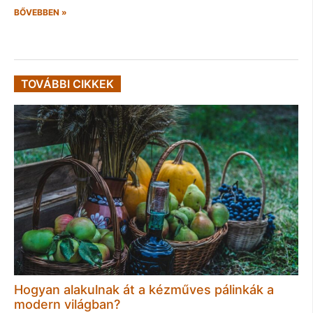
BŐVEBBEN »
TOVÁBBI CIKKEK
Hogyan alakulnak át a kézműves pálinkák a
modern világban?