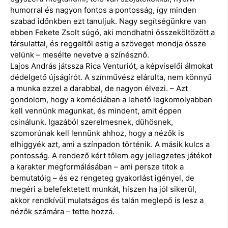
humorral és nagyon fontos a pontosság, így minden
szabad időnkben ezt tanuljuk. Nagy segítségünkre van
ebben Fekete Zsolt súgó, aki mondhatni összeköltözött a
társulattal, és reggeltől estig a szöveget mondja össze
velünk – mesélte nevetve a színésznő.
Lajos András játssza Rica Venturiót, a képviselői álmokat
dédelgető újságírót. A színművész elárulta, nem könnyű
a munka ezzel a darabbal, de nagyon élvezi. – Azt
gondolom, hogy a komédiában a lehető legkomolyabban
kell vennünk magunkat, és mindent, amit éppen
csinálunk. Igazából szerelmesnek, dühösnek,
szomorúnak kell lennünk ahhoz, hogy a nézők is
elhiggyék azt, ami a színpadon történik. A másik kulcs a
pontosság. A rendező kért tőlem egy jellegzetes játékot
a karakter megformálásában – ami persze titok a
bemutatóig – és ez rengeteg gyakorlást igényel, de
megéri a belefektetett munkát, hiszen ha jól sikerül,
akkor rendkívül mulatságos és talán meglepő is lesz a
nézők számára – tette hozzá.