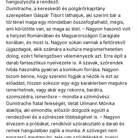
hangsúlyozta a rendező.
Dumitrache, a kereskedő és polgárőrkapitány
szerepében Gáspár Tibort láthatjuk, aki szerint bár a
történet maga egy mondatban összefoglalható, mégis,
ami körülötte van, az maga az élet. – Nagyon hasonló volt
a helyzet Romániában és Magyarországon Caragiale
korában, és most is. Nagyon sokan vannak a feltörekvő
újgazdagok, akik számára a kultúra megismerhetetlen
dolog, ezért fellengzősen véleményezik azt. Erre épít a
darab fantasztikus nyelvezete is. A szavak, szórendek
hibás használta gyakran a komikum forrása. Nagyon
bízom benne, hogy szeretni fogják a nézők is ezt az
előadást, hiszen sokszor egy-egy karakterben magukra
ismerhetnek, vagy akár egy rokonra, barátra,
szomszédra, ismerősre – mondta a színművész.
Dumitrache fiatal feleségét, Vetát Ullmann Mónika
alakítja, aki elmondta, először dolgozik együtt a
rendezővel és a színészek többségével is. – Nagyon
élvezem a próbákat, rendkívül szórakoztató a darab és
remek hangulatban zajlik a munka. A szöveget nem
egyszerű megtanulni, tele van szójátékokkal, nyelvi