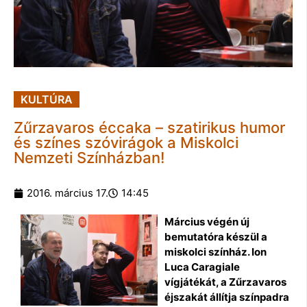
KULTÚRA
Zűrzavaros éccaka – szatirikus humor
és színes szóvirágok a Miskolci
Nemzeti Színházban!
2016. március 17.
14:45
Március végén új
bemutatóra készül a
miskolci színház. Ion
Luca Caragiale
vígjátékát, a Zűrzavaros
éjszakát állítja színpadra