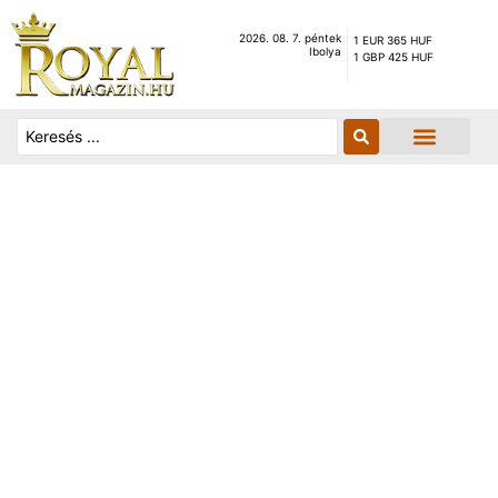
2026. 08. 7. péntek
1 EUR 365 HUF
Ibolya
1 GBP 425 HUF