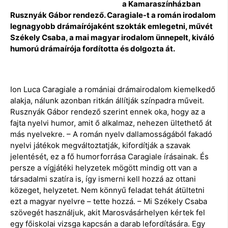
a Kamaraszínházban
Rusznyák Gábor rendező. Caragiale-t a román irodalom
legnagyobb drámaírójaként szokták emlegetni, művét
Székely Csaba, a mai magyar irodalom ünnepelt, kiváló
humorú drámaírója fordította és dolgozta át.
Ion Luca Caragiale a romániai drámairodalom kiemelkedő
alakja, nálunk azonban ritkán állítják színpadra műveit.
Rusznyák Gábor rendező szerint ennek oka, hogy az a
fajta nyelvi humor, amit ő alkalmaz, nehezen ültethető át
más nyelvekre. – A román nyelv dallamosságából fakadó
nyelvi játékok megváltoztatják, kifordítják a szavak
jelentését, ez a fő humorforrása Caragiale írásainak. És
persze a vígjátéki helyzetek mögött mindig ott van a
társadalmi szatíra is, így ismerni kell hozzá az ottani
közeget, helyzetet. Nem könnyű feladat tehát átültetni
ezt a magyar nyelvre – tette hozzá. – Mi Székely Csaba
szövegét használjuk, akit Marosvásárhelyen kértek fel
egy főiskolai vizsga kapcsán a darab lefordítására. Egy