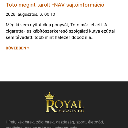
Toto megint tarolt -NAV sajtóinformáció
2026. augusztus. 6. 00:10
Még ki sem nyitották a ponyvát, Toto már jelzett. A
cigaretta- és kábítószerkereső szolgálati kutya ezúttal
sem tévedett: több mint hatezer doboz ille…
BŐVEBBEN »
Hírek, kék hírek, zöld hírek, gazdaság, sport, életmód,
medicina, ezo és még sok minden más…