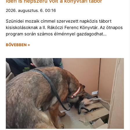
Idén is népszerű volt a könyvtári tábor
2026. augusztus. 6. 00:16
Szünidei mozaik címmel szervezett napközis tábort
kisiskolásoknak a II. Rákóczi Ferenc Könyvtár. Az ötnapos
program során számos élménnyel gazdagodhat…
BŐVEBBEN »