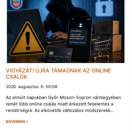
VIGYÁZAT! ÚJRA TÁMADNAK AZ ONLINE
CSALÓK
2026. augusztus. 6. 00:08
Az elmúlt napokban Győr-Moson-Sopron vármegyében
ismét több online csalás miatt érkezett feljelentés a
rendőrségre. Az elkövetők változatos módszerekk…
BŐVEBBEN »