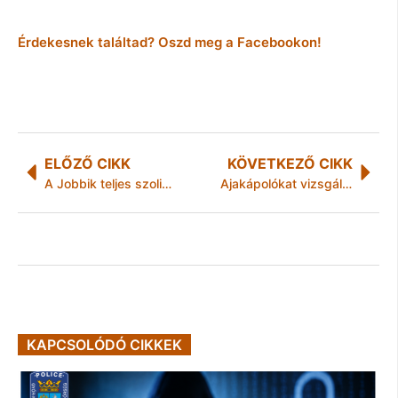
Érdekesnek találtad? Oszd meg a Facebookon!
ELŐZŐ CIKK
KÖVETKEZŐ CIKK
A Jobbik teljes szolidaritásáról biztosítja a MÁV dolgozóit
Ajakápolókat vizsgált az NFH
KAPCSOLÓDÓ CIKKEK