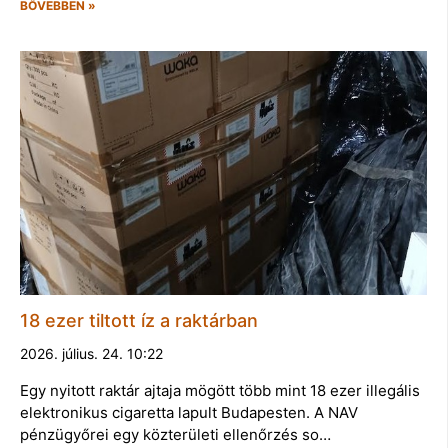
BŐVEBBEN »
18 ezer tiltott íz a raktárban
2026. július. 24. 10:22
Egy nyitott raktár ajtaja mögött több mint 18 ezer illegális
elektronikus cigaretta lapult Budapesten. A NAV
pénzügyőrei egy közterületi ellenőrzés so…