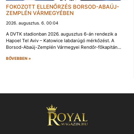
FOKOZOTT ELLENŐRZÉS BORSOD-ABAÚJ-
ZEMPLÉN VÁRMEGYÉBEN
2026. augusztus. 6. 00:04
A DVTK stadionban 2026. augusztus 6-án rendezik a
Hapoel Tel Aviv – Katowice labdarúgó mérkőzést. A
Borsod-Abaúj-Zemplén Vármegyei Rendőr-főkapitán…
BŐVEBBEN »