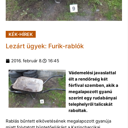
KÉK-HÍREK
Lezárt ügyek: Furik-rablók
2016. február 8.
16:45
Vádemelési javaslattal
élt a rendőrség két
férfival szemben, akik a
megalapozott gyanú
szerint egy rudabányai
telephelyről talicskát
raboltak.
Rablás bűntett elkövetésének megalapozott gyanúja
miatt folytatott büntetőeljárást a Kazincbarcikai