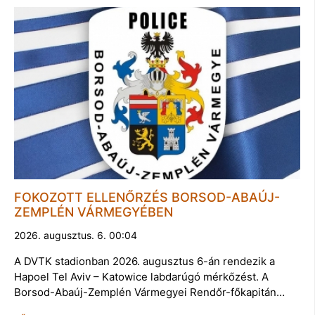
FOKOZOTT ELLENŐRZÉS BORSOD-ABAÚJ-
ZEMPLÉN VÁRMEGYÉBEN
2026. augusztus. 6. 00:04
A DVTK stadionban 2026. augusztus 6-án rendezik a
Hapoel Tel Aviv – Katowice labdarúgó mérkőzést. A
Borsod-Abaúj-Zemplén Vármegyei Rendőr-főkapitán…