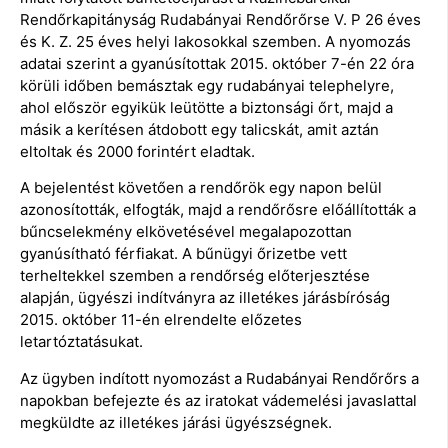
Rendőrkapitányság Rudabányai Rendőrőrse V. P 26 éves
és K. Z. 25 éves helyi lakosokkal szemben. A nyomozás
adatai szerint a gyanúsítottak 2015. október 7-én 22 óra
körüli időben bemásztak egy rudabányai telephelyre,
ahol először egyikük leütötte a biztonsági őrt, majd a
másik a kerítésen átdobott egy talicskát, amit aztán
eltoltak és 2000 forintért eladtak.
A bejelentést követően a rendőrök egy napon belül
azonosították, elfogták, majd a rendőrősre előállították a
bűncselekmény elkövetésével megalapozottan
gyanúsítható férfiakat. A bűnügyi őrizetbe vett
terheltekkel szemben a rendőrség előterjesztése
alapján, ügyészi indítványra az illetékes járásbíróság
2015. október 11-én elrendelte előzetes
letartóztatásukat.
Az ügyben indított nyomozást a Rudabányai Rendőrőrs a
napokban befejezte és az iratokat vádemelési javaslattal
megküldte az illetékes járási ügyészségnek.