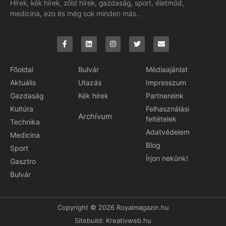
Hírek, kék hírek, zöld hírek, gazdaság, sport, életmód,
medicina, ezo és még sok minden más…
Főoldal
Bulvár
Médiaajánlat
Aktuális
Utazás
Impresszum
Gazdaság
Kék hírek
Partnereink
Kultúra
Felhasználási
Archívum
feltételek
Technika
Adatvédelem
Medicina
Blog
Sport
Írjon nekünk!
Gasztro
Bulvár
Copyright © 2026 Royalmagazin.hu
Sitebuild:
Kreativweb.hu