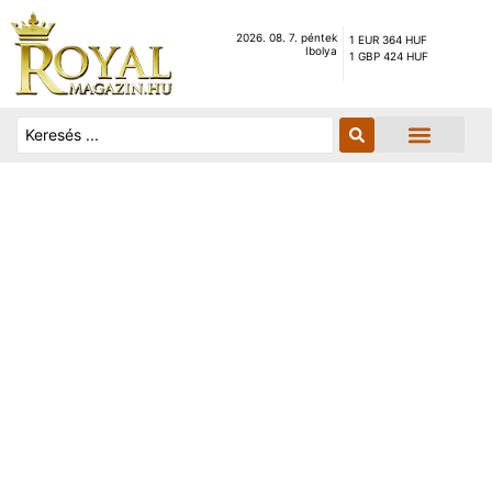
2026. 08. 7. péntek
1 EUR 364 HUF
Ibolya
1 GBP 424 HUF