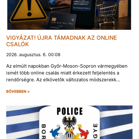
VIGYÁZAT! ÚJRA TÁMADNAK AZ ONLINE
CSALÓK
2026. augusztus. 6. 00:08
Az elmúlt napokban Győr-Moson-Sopron vármegyében
ismét több online csalás miatt érkezett feljelentés a
rendőrségre. Az elkövetők változatos módszerekk…
BŐVEBBEN »