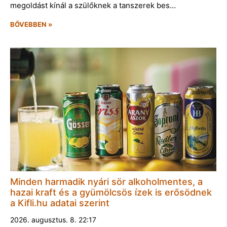
megoldást kínál a szülőknek a tanszerek bes…
BŐVEBBEN »
Minden harmadik nyári sör alkoholmentes, a
hazai kraft és a gyümölcsös ízek is erősödnek
a Kifli.hu adatai szerint
2026. augusztus. 8. 22:17