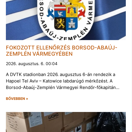
FOKOZOTT ELLENŐRZÉS BORSOD-ABAÚJ-
ZEMPLÉN VÁRMEGYÉBEN
2026. augusztus. 6. 00:04
A DVTK stadionban 2026. augusztus 6-án rendezik a
Hapoel Tel Aviv – Katowice labdarúgó mérkőzést. A
Borsod-Abaúj-Zemplén Vármegyei Rendőr-főkapitán…
BŐVEBBEN »