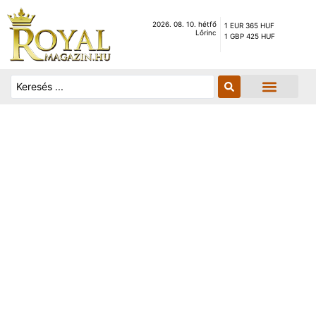
2026. 08. 10. hétfő
1 EUR 365 HUF
Lőrinc
1 GBP 425 HUF