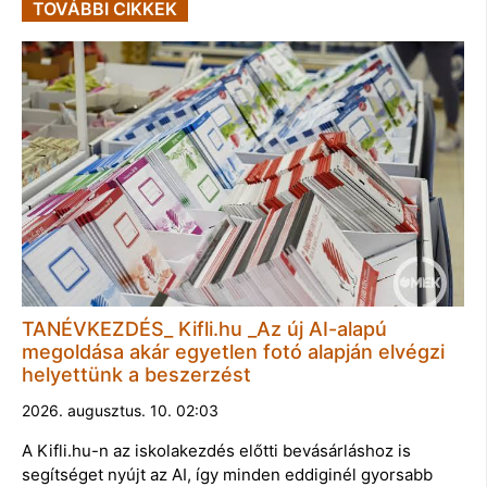
TOVÁBBI CIKKEK
TANÉVKEZDÉS_ Kifli.hu _Az új AI-alapú
megoldása akár egyetlen fotó alapján elvégzi
helyettünk a beszerzést
2026. augusztus. 10. 02:03
A Kifli.hu-n az iskolakezdés előtti bevásárláshoz is
segítséget nyújt az AI, így minden eddiginél gyorsabb