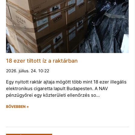
18 ezer tiltott íz a raktárban
2026. július. 24. 10:22
Egy nyitott raktár ajtaja mögött több mint 18 ezer illegális
elektronikus cigaretta lapult Budapesten. A NAV
pénzügyőrei egy közterületi ellenőrzés so…
BŐVEBBEN »