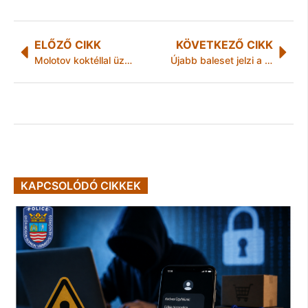
ELŐZŐ CIKK
KÖVETKEZŐ CIKK
Molotov koktéllal üzentek „kellemes karácsonyt” a cigány családnak
Újabb baleset jelzi a sajószentpéteri elkerülő szükségességét
KAPCSOLÓDÓ CIKKEK