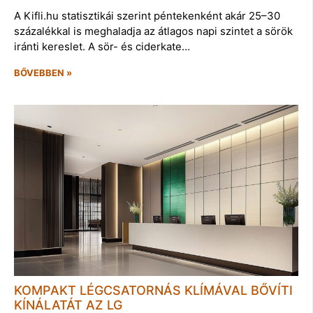
A Kifli.hu statisztikái szerint péntekenként akár 25–30
százalékkal is meghaladja az átlagos napi szintet a sörök
iránti kereslet. A sör- és ciderkate…
BŐVEBBEN »
KOMPAKT LÉGCSATORNÁS KLÍMÁVAL BŐVÍTI
KÍNÁLATÁT AZ LG