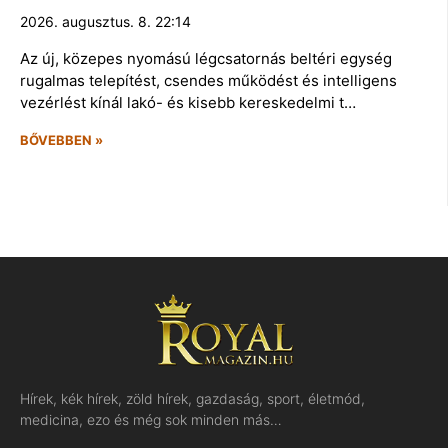
2026. augusztus. 8. 22:14
Az új, közepes nyomású légcsatornás beltéri egység
rugalmas telepítést, csendes működést és intelligens
vezérlést kínál lakó- és kisebb kereskedelmi t…
BŐVEBBEN »
Hírek, kék hírek, zöld hírek, gazdaság, sport, életmód,
medicina, ezo és még sok minden más…