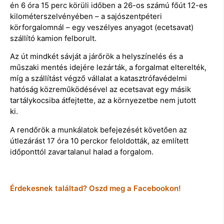
én 6 óra 15 perc körüli időben a 26-os számú főút 12-es
kilométerszelvényében – a sajószentpéteri
körforgalomnál – egy veszélyes anyagot (ecetsavat)
szállító kamion felborult.
Az út mindkét sávját a járőrök a helyszínelés és a
műszaki mentés idejére lezárták, a forgalmat elterelték,
míg a szállítást végző vállalat a katasztrófavédelmi
hatóság közreműködésével az ecetsavat egy másik
tartálykocsiba átfejtette, az a környezetbe nem jutott
ki.
A rendőrök a munkálatok befejezését követően az
útlezárást 17 óra 10 perckor feloldották, az említett
időponttól zavartalanul halad a forgalom.
Érdekesnek találtad? Oszd meg a Facebookon!