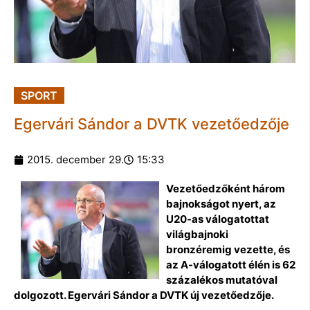
SPORT
Egervári Sándor a DVTK vezetőedzője
2015. december 29.
15:33
Vezetőedzőként három
bajnokságot nyert, az
U20-as válogatottat
világbajnoki
bronzéremig vezette, és
az A-válogatott élén is 62
százalékos mutatóval
dolgozott. Egervári Sándor a DVTK új vezetőedzője.