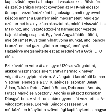
kupaezüstöt nyert a budapesti vasutasokkal. Rövid érdi
és szaúd-arábiai kitérőt követően az MTK-nál először
ünnepelt vezetőedzőként bajnokságot, amit egy évvel
később immár a Dunaferr élén megismételt. Még egy
ezüstérmet is a nyakába akasztottak, mielőtt visszatért az
MTK-hoz, ahol vezetőedzőként harmadszor vezette
bajnoki címig csapatát. Egy évet Angyalföldön töltött,
mielőtt ismét Kuvaitban vállalt volna munkát, ahol bajnoki
bronzéremmel gazdagította éremgyűjteményét.
Hazatérve megismételte ezt az eredményt a Győri ETO
élén.
Ezt követően vette át a magyar U20-as válogatottat,
akikkel visszhangos sikert aratva harmadik helyen
végzett az egyiptomi vb-n. A válogatott keretéből Koman
Vladimir jelenleg is a DVTK játékosa, azonban Balajti
Ádám, Takács Péter, Zámbó Bence, Debreceni András,
Futács Márkó és Gosztonyi András is játszott korábban
Diósgyőrben. A vb-bronz után egyenes út vezetett az A-
válogatott élére, Egervári Sándor összesen 34
mérkőzésen irányította szövetségi kapitányként a magyar