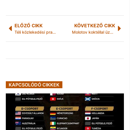
ELŐZŐ CIKK
KÖVETKEZŐ CIKK
Téli közlekedési praktikák Borsodból
Molotov koktéllal üzentek „kellemes karácsonyt” a cigány családnak
KAPCSOLÓDÓ CIKKEK