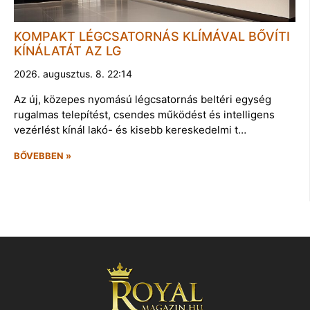
KOMPAKT LÉGCSATORNÁS KLÍMÁVAL BŐVÍTI
KÍNÁLATÁT AZ LG
2026. augusztus. 8. 22:14
Az új, közepes nyomású légcsatornás beltéri egység
rugalmas telepítést, csendes működést és intelligens
vezérlést kínál lakó- és kisebb kereskedelmi t…
BŐVEBBEN »