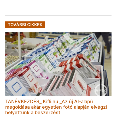
TOVÁBBI CIKKEK
TANÉVKEZDÉS_ Kifli.hu _Az új AI-alapú
megoldása akár egyetlen fotó alapján elvégzi
helyettünk a beszerzést