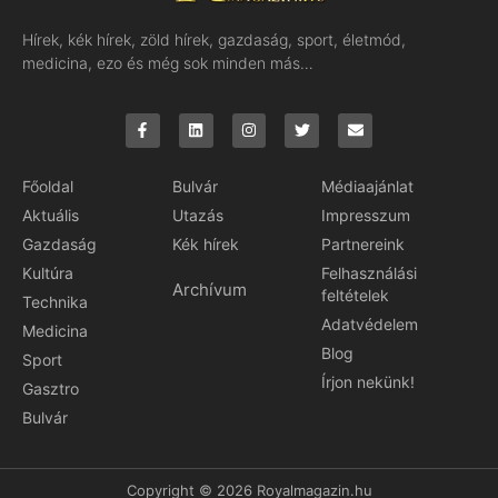
Hírek, kék hírek, zöld hírek, gazdaság, sport, életmód,
medicina, ezo és még sok minden más…
Főoldal
Bulvár
Médiaajánlat
Aktuális
Utazás
Impresszum
Gazdaság
Kék hírek
Partnereink
Kultúra
Felhasználási
Archívum
feltételek
Technika
Adatvédelem
Medicina
Blog
Sport
Írjon nekünk!
Gasztro
Bulvár
Copyright © 2026 Royalmagazin.hu