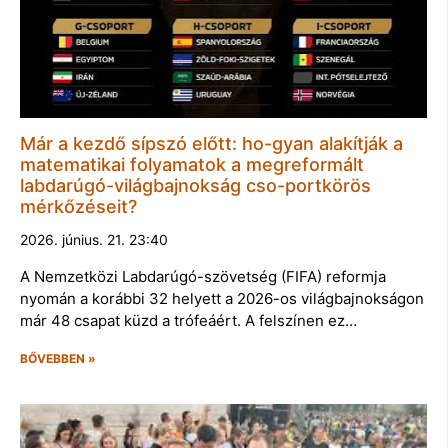
Már a kezdő sípszó előtt: ho-gyan alakítják a
matematikai folyamatok a megreformált
labdarúgó-világbajnokság cso-portkörös
mérkőzéseit?
2026. június. 21. 23:40
A Nemzetközi Labdarúgó-szövetség (FIFA) reformja
nyomán a korábbi 32 helyett a 2026-os világbajnokságon
már 48 csapat küzd a trófeáért. A felszínen ez…
BŐVEBBEN »