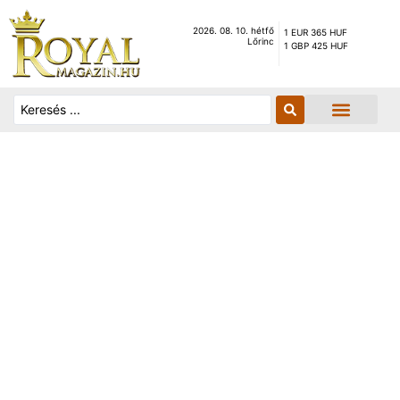
2026. 08. 10. hétfő
1 EUR 365 HUF
Lőrinc
1 GBP 425 HUF