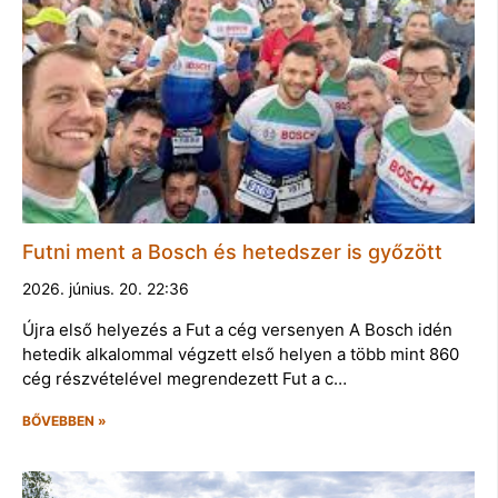
Futni ment a Bosch és hetedszer is győzött
2026. június. 20. 22:36
Újra első helyezés a Fut a cég versenyen A Bosch idén
hetedik alkalommal végzett első helyen a több mint 860
cég részvételével megrendezett Fut a c…
BŐVEBBEN »