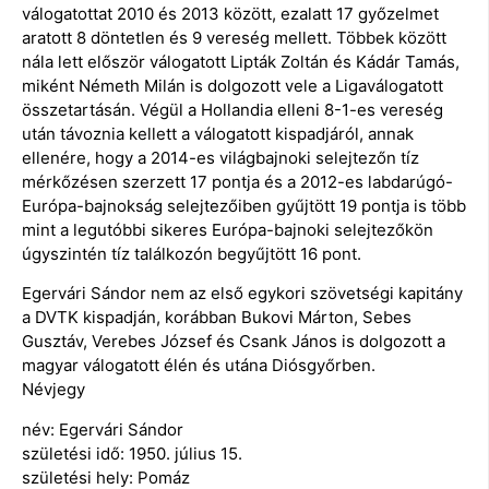
válogatottat 2010 és 2013 között, ezalatt 17 győzelmet
aratott 8 döntetlen és 9 vereség mellett. Többek között
nála lett először válogatott Lipták Zoltán és Kádár Tamás,
miként Németh Milán is dolgozott vele a Ligaválogatott
összetartásán. Végül a Hollandia elleni 8-1-es vereség
után távoznia kellett a válogatott kispadjáról, annak
ellenére, hogy a 2014-es világbajnoki selejtezőn tíz
mérkőzésen szerzett 17 pontja és a 2012-es labdarúgó-
Európa-bajnokság selejtezőiben gyűjtött 19 pontja is több
mint a legutóbbi sikeres Európa-bajnoki selejtezőkön
úgyszintén tíz találkozón begyűjtött 16 pont.
Egervári Sándor nem az első egykori szövetségi kapitány
a DVTK kispadján, korábban Bukovi Márton, Sebes
Gusztáv, Verebes József és Csank János is dolgozott a
magyar válogatott élén és utána Diósgyőrben.
Névjegy
név: Egervári Sándor
születési idő: 1950. július 15.
születési hely: Pomáz