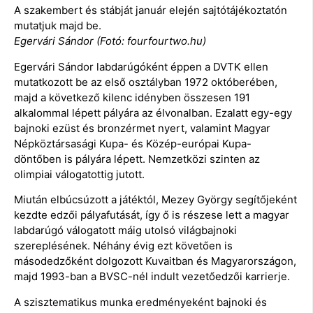
A szakembert és stábját január elején sajtótájékoztatón
mutatjuk majd be.
Egervári Sándor (Fotó: fourfourtwo.hu)
Egervári Sándor labdarúgóként éppen a DVTK ellen
mutatkozott be az első osztályban 1972 októberében,
majd a következő kilenc idényben összesen 191
alkalommal lépett pályára az élvonalban. Ezalatt egy-egy
bajnoki ezüst és bronzérmet nyert, valamint Magyar
Népköztársasági Kupa- és Közép-európai Kupa-
döntőben is pályára lépett. Nemzetközi szinten az
olimpiai válogatottig jutott.
Miután elbúcsúzott a játéktól, Mezey György segítőjeként
kezdte edzői pályafutását, így ő is részese lett a magyar
labdarúgó válogatott máig utolsó világbajnoki
szereplésének. Néhány évig ezt követően is
másodedzőként dolgozott Kuvaitban és Magyarországon,
majd 1993-ban a BVSC-nél indult vezetőedzői karrierje.
A szisztematikus munka eredményeként bajnoki és