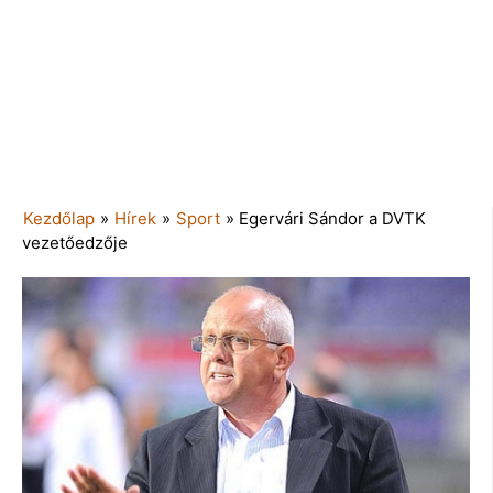
Kezdőlap
»
Hírek
»
Sport
»
Egervári Sándor a DVTK
vezetőedzője