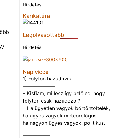
Hirdetés
Karikatúra
több
Legolvasottabb
AV
Hirdetés
Nap vicce
1) Folyton hazudozik
——————–
– Kisfiam, mi lesz így belőled, hogy
folyton csak hazudozol?
– Ha ügyetlen vagyok börtöntöltelék,
ha ügyes vagyok meteorológus,
ha nagyon ügyes vagyok, politikus.
—————–