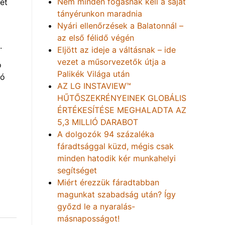
Nem minden fogásnak kell a saját
ét
tányérunkon maradnia
Nyári ellenőrzések a Balatonnál –
az első félidő végén
.
Eljött az ideje a váltásnak – ide
vezet a műsorvezetők útja a
ó
Palikék Világa után
tó
AZ LG INSTAVIEW™
HŰTŐSZEKRÉNYEINEK GLOBÁLIS
ÉRTÉKESÍTÉSE MEGHALADTA AZ
5,3 MILLIÓ DARABOT
A dolgozók 94 százaléka
fáradtsággal küzd, mégis csak
minden hatodik kér munkahelyi
segítséget
Miért érezzük fáradtabban
magunkat szabadság után? Így
győzd le a nyaralás-
másnaposságot!