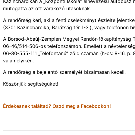
Kazincbarcikán a „Központi Iskola” elnevezésű autóbusz 
mutogatta az ott várakozó utasoknak.
A rendőrség kéri, aki a fenti cselekményt észlelte jelen
(3701 Kazincbarcika, Barátság tér 1-3.), vagy telefonon
A Borsod-Abaúj-Zemplén Megyei Rendőr-főkapitányság Te
06-46/514-506-os telefonszámon. Emellett a névtelenség
06-80-555-111 „Telefontanú” zöld számán (h-cs: 8-16, p: 8
valamelyikén.
A rendőrség a bejelentő személyét bizalmasan kezeli.
Köszönjük segítségüket!
Érdekesnek találtad? Oszd meg a Facebookon!