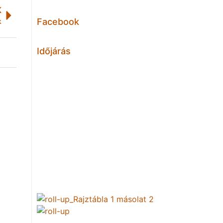
K
Facebook
k
Időjárás