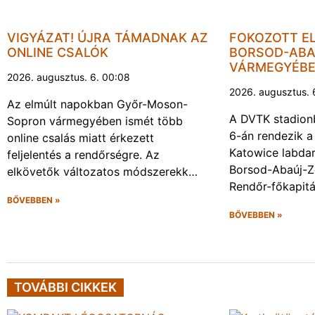
VIGYÁZAT! ÚJRA TÁMADNAK AZ
FOKOZOTT E
ONLINE CSALÓK
BORSOD-ABA
VÁRMEGYÉB
2026. augusztus. 6. 00:08
2026. augusztus. 
Az elmúlt napokban Győr-Moson-
A DVTK stadion
Sopron vármegyében ismét több
6-án rendezik a
online csalás miatt érkezett
Katowice labda
feljelentés a rendőrségre. Az
Borsod-Abaúj-
elkövetők változatos módszerekk…
Rendőr-főkapit
BŐVEBBEN »
BŐVEBBEN »
TOVÁBBI CIKKEK