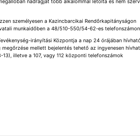
megállóban nadrágját több alkalommal letolta és nem szerv
tkezzen személyesen a Kazincbarcikai Rendőrkapitányságon
 hivatali munkaidőben a 48/510-550/54-62-es telefonszámon
vékenység-irányítási Központja a nap 24 órájában hívhat
 megőrzése mellett bejelentés tehető az ingyenesen hívha
-13), illetve a 107, vagy 112 központi telefonszámok