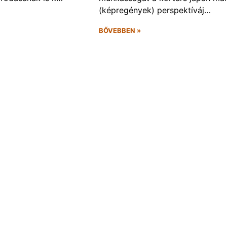
(képregények) perspektíváj…
BŐVEBBEN »