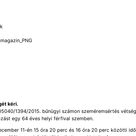
uk
ét kéri.
a 05040/1394/2015. bűnügyi számon szeméremsértés vétsé
ást egy 64 éves helyi férfival szemben.
december 11-én 15 óra 20 perc és 16 óra 20 perc közötti id