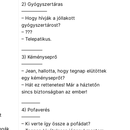
2) Gyógyszertáras
—————–
– Hogy hívják a jóllakott
gyógyszertárost?
– ???
– Telepatikus.
————–
3) Kéményseprő
————–
– Jean, hallotta, hogy tegnap elütöttek
egy kéményseprőt?
– Hát ez rettenetes! Már a háztetőn
sincs biztonságban az ember!
————
4) Pofaverés
t
————
– Ki verte így össze a pofádat?
ngák