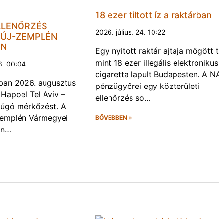
18 ezer tiltott íz a raktárban
LLENŐRZÉS
2026. július. 24. 10:22
ÚJ-ZEMPLÉN
EN
Egy nyitott raktár ajtaja mögött 
mint 18 ezer illegális elektronikus
6. 00:04
cigaretta lapult Budapesten. A N
ban 2026. augusztus
pénzügyőrei egy közterületi
 Hapoel Tel Aviv –
ellenőrzés so…
rúgó mérkőzést. A
Zemplén Vármegyei
BŐVEBBEN »
án…