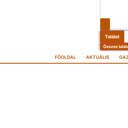
Találat
Összes talál
FŐOLDAL
AKTUÁLIS
GA