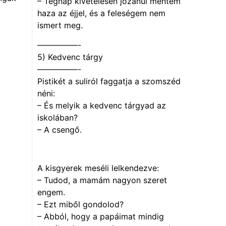
– Tegnap kivételesen józanul mentem
haza az éjjel, és a feleségem nem
ismert meg.
—————-
5) Kedvenc tárgy
—————-
Pistikét a suliról faggatja a szomszéd
néni:
– És melyik a kedvenc tárgyad az
iskolában?
– A csengő.
A kisgyerek meséli lelkendezve:
– Tudod, a mamám nagyon szeret
engem.
– Ezt miből gondolod?
– Abból, hogy a papáimat mindig