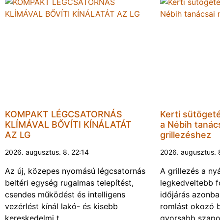
KOMPAKT LÉGCSATORNÁS
Kerti sütöget
KLÍMÁVAL BŐVÍTI KÍNÁLATÁT
a Nébih tanács
AZ LG
grillezéshez
2026. augusztus. 8. 22:14
2026. augusztus. 
Az új, közepes nyomású légcsatornás
A grillezés a ny
beltéri egység rugalmas telepítést,
legkedveltebb f
csendes működést és intelligens
időjárás azonba
vezérlést kínál lakó- és kisebb
romlást okozó 
kereskedelmi t…
gyorsabb szapo