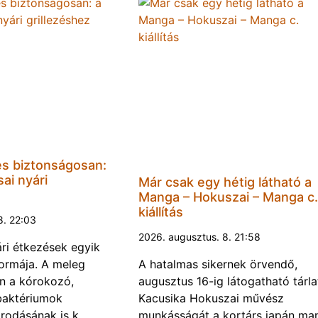
és biztonságosan:
ai nyári
Már csak egy hétig látható a
Manga – Hokuszai – Manga c.
kiállítás
8. 22:03
2026. augusztus. 8. 21:58
ári étkezések egyik
ormája. A meleg
A hatalmas sikernek örvendő,
n a kórokozó,
augusztus 16-ig látogatható tárla
baktériumok
Kacusika Hokuszai művész
rodásának is k…
munkásságát a kortárs japán ma