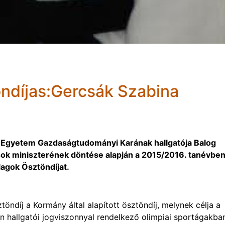
ndíjas:Gercsák Szabina
i Egyetem Gazdaságtudományi Karának hallgatója Balog
sok miniszterének döntése alapján a 2015/2016. tanévbe
lagok Ösztöndíjat.
öndíj a Kormány által alapított ösztöndíj, melynek célja a
n hallgatói jogviszonnyal rendelkező olimpiai sportágakba