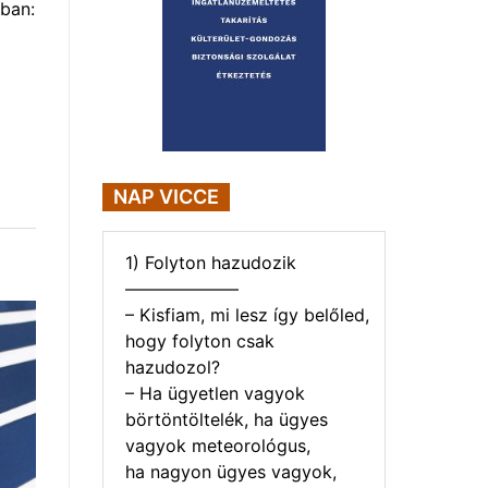
ban:
NAP VICCE
1) Folyton hazudozik
——————–
– Kisfiam, mi lesz így belőled,
hogy folyton csak
hazudozol?
– Ha ügyetlen vagyok
börtöntöltelék, ha ügyes
vagyok meteorológus,
ha nagyon ügyes vagyok,