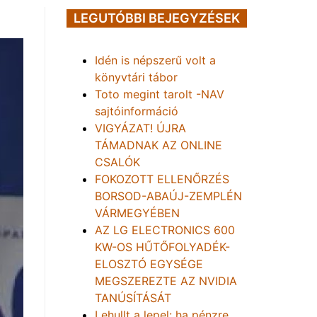
LEGUTÓBBI BEJEGYZÉSEK
Idén is népszerű volt a
könyvtári tábor
Toto megint tarolt -NAV
sajtóinformáció
VIGYÁZAT! ÚJRA
TÁMADNAK AZ ONLINE
CSALÓK
FOKOZOTT ELLENŐRZÉS
BORSOD-ABAÚJ-ZEMPLÉN
VÁRMEGYÉBEN
AZ LG ELECTRONICS 600
KW-OS HŰTŐFOLYADÉK-
ELOSZTÓ EGYSÉGE
MEGSZEREZTE AZ NVIDIA
TANÚSÍTÁSÁT
Lehullt a lepel: ha pénzre