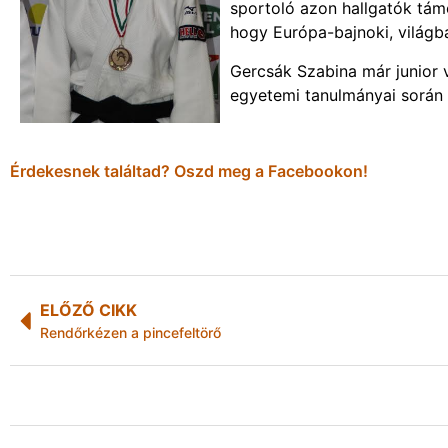
sportoló azon hallgatók támo
hogy Európa-bajnoki, világb
Gercsák Szabina már junior 
egyetemi tanulmányai során i
Érdekesnek találtad? Oszd meg a Facebookon!
ELŐZŐ CIKK
Rendőrkézen a pincefeltörő