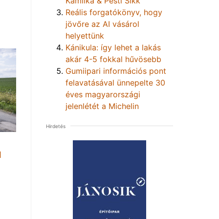
Kamilka & Pesti Sikk
Reális forgatókönyv, hogy
jövőre az AI vásárol
helyettünk
Kánikula: így lehet a lakás
akár 4-5 fokkal hűvösebb
Gumiipari információs pont
felavatásával ünnepelte 30
éves magyarországi
jelenlétét a Michelin
Hirdetés
1