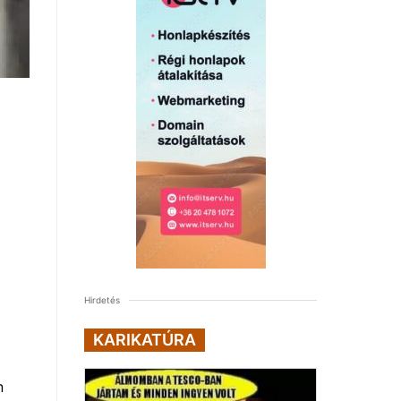
n
Hirdetés
KARIKATÚRA
n