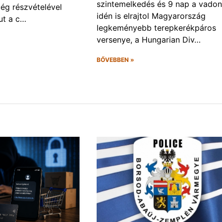
szintemelkedés és 9 nap a vadon
ég részvételével
idén is elrajtol Magyarország
ut a c…
legkeményebb terepkerékpáros
versenye, a Hungarian Div…
BŐVEBBEN »