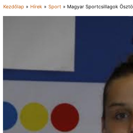
Kezdőlap
»
Hírek
»
Sport
»
Magyar Sportcsillagok Ösztö