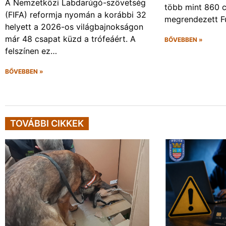
A Nemzetközi Labdarúgó-szövetség
több mint 860 c
(FIFA) reformja nyomán a korábbi 32
megrendezett F
helyett a 2026-os világbajnokságon
már 48 csapat küzd a trófeáért. A
BŐVEBBEN »
felszínen ez…
BŐVEBBEN »
TOVÁBBI CIKKEK