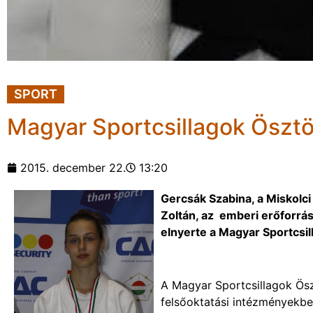
SPORT
Magyar Sportcsillagok Ösztö
2015. december 22.
13:20
Gercsák Szabina, a Miskolc
Zoltán, az emberi erőforrá
elnyerte a Magyar Sportcsil
A Magyar Sportcsillagok Öszt
felsőoktatási intézményekbe