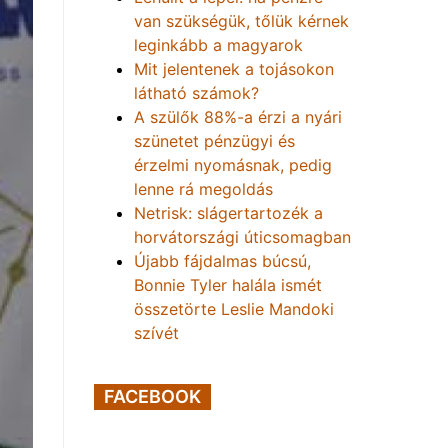
van szükségük, tőlük kérnek
leginkább a magyarok
Mit jelentenek a tojásokon
látható számok?
A szülők 88%-a érzi a nyári
szünetet pénzügyi és
érzelmi nyomásnak, pedig
lenne rá megoldás
Netrisk: slágertartozék a
horvátországi úticsomagban
Újabb fájdalmas búcsú,
Bonnie Tyler halála ismét
összetörte Leslie Mandoki
szívét
FACEBOOK