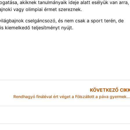
gatása, akiknek tanulmányaik ideje alatt esélyük van arra,
ajnoki vagy olimpiai érmet szereznek.
világbajnok cselgáncsozó, és nem csak a sport terén, de
s kiemelkedő teljesítményt nyújt.
KÖVETKEZŐ CIK
Rendhagyó fináléval ért véget a Fölszállott a páva gyermekkiadása