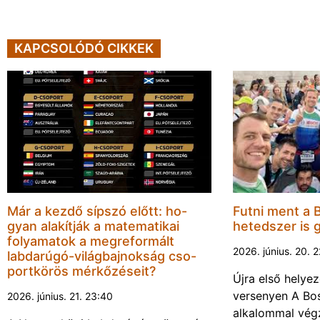
KAPCSOLÓDÓ CIKKEK
Már a kezdő sípszó előtt: ho-
Futni ment a 
gyan alakítják a matematikai
hetedszer is 
folyamatok a megreformált
2026. június. 20. 
labdarúgó-világbajnokság cso-
portkörös mérkőzéseit?
Újra első helyez
versenyen A Bos
2026. június. 21. 23:40
alkalommal végz