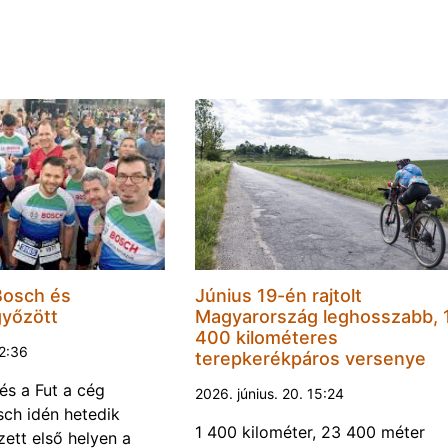
Bosch és
Június 19-én rajtolt
győzött
Magyarország leghosszabb, 
400 kilométeres
22:36
terepkerékpáros versenye
és a Fut a cég
2026. június. 20. 15:24
ch idén hetedik
1 400 kilométer, 23 400 méter
ett első helyen a