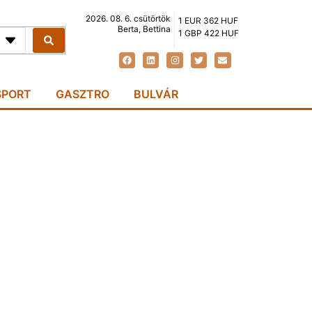
2026. 08. 6. csütörtök
1 EUR 362 HUF
Berta, Bettina
1 GBP 422 HUF
SPORT
GASZTRO
BULVÁR