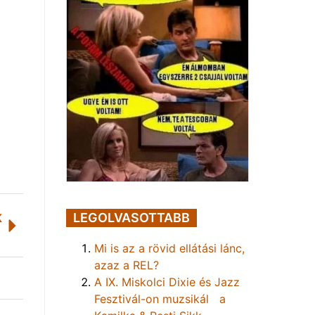
LEGOLVASOTTABB
K
Mi is az a rövid ellátási lánc,
azaz a REL?
A IX. Miskolci Dixie és Jazz
Fesztivál-on muzsikál a