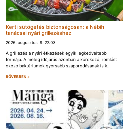
Kerti sütögetés biztonságosan: a Nébih
tanácsai nyári grillezéshez
2026. augusztus. 8. 22:03
A grillezés a nyári étkezések egyik legkedveltebb
formája. A meleg időjárás azonban a kórokozó, romlást
okozó baktériumok gyorsabb szaporodásának is k…
BŐVEBBEN »