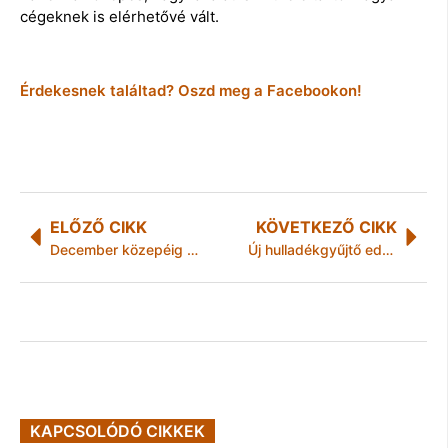
cégeknek is elérhetővé vált.
Érdekesnek találtad? Oszd meg a Facebookon!
ELŐZŐ CIKK
KÖVETKEZŐ CIKK
December közepéig huszonöten fagytak meg
Új hulladékgyűjtő edények minden háztartásba
KAPCSOLÓDÓ CIKKEK