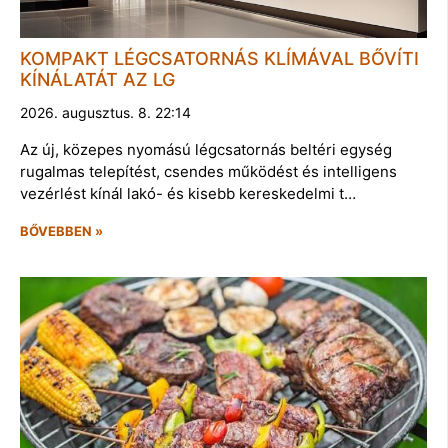
KOMPAKT LÉGCSATORNÁS KLÍMÁVAL BŐVÍTI
KÍNÁLATÁT AZ LG
2026. augusztus. 8. 22:14
Az új, közepes nyomású légcsatornás beltéri egység
rugalmas telepítést, csendes működést és intelligens
vezérlést kínál lakó- és kisebb kereskedelmi t…
BŐVEBBEN »