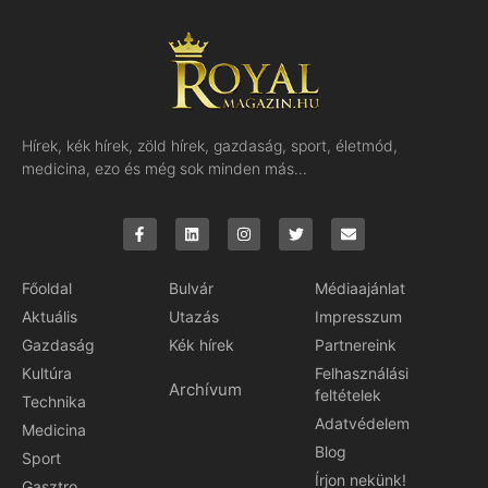
Hírek, kék hírek, zöld hírek, gazdaság, sport, életmód,
medicina, ezo és még sok minden más…
Főoldal
Bulvár
Médiaajánlat
Aktuális
Utazás
Impresszum
Gazdaság
Kék hírek
Partnereink
Kultúra
Felhasználási
Archívum
feltételek
Technika
Adatvédelem
Medicina
Blog
Sport
Írjon nekünk!
Gasztro