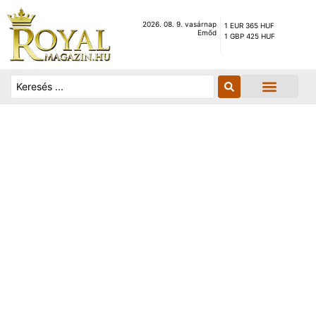
2026. 08. 9. vasárnap
1 EUR 365 HUF
Emőd
1 GBP 425 HUF