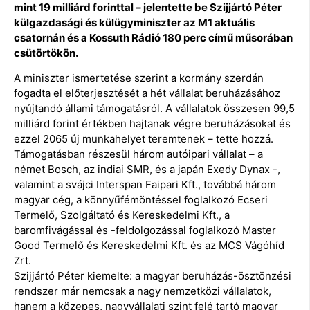
mint 19 milliárd forinttal – jelentette be Szijjártó Péter
külgazdasági és külügyminiszter az M1 aktuális
csatornán és a Kossuth Rádió 180 perc című műsorában
csütörtökön.
A miniszter ismertetése szerint a kormány szerdán
fogadta el előterjesztését a hét vállalat beruházásához
nyújtandó állami támogatásról. A vállalatok összesen 99,5
milliárd forint értékben hajtanak végre beruházásokat és
ezzel 2065 új munkahelyet teremtenek – tette hozzá.
Támogatásban részesül három autóipari vállalat – a
német Bosch, az indiai SMR, és a japán Exedy Dynax -,
valamint a svájci Interspan Faipari Kft., továbbá három
magyar cég, a könnyűfémöntéssel foglalkozó Ecseri
Termelő, Szolgáltató és Kereskedelmi Kft., a
baromfivágással és -feldolgozással foglalkozó Master
Good Termelő és Kereskedelmi Kft. és az MCS Vágóhíd
Zrt.
Szijjártó Péter kiemelte: a magyar beruházás-ösztönzési
rendszer már nemcsak a nagy nemzetközi vállalatok,
hanem a közepes, nagyvállalati szint felé tartó magyar