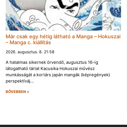
Már csak egy hétig látható a Manga – Hokuszai
– Manga c. kiállítás
2026. augusztus. 8. 21:58
A hatalmas sikernek örvendő, augusztus 16-ig
látogatható tárlat Kacusika Hokuszai művész
munkásságát a kortárs japán mangák (képregények)
perspektíváj…
BŐVEBBEN »