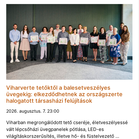
Viharverte tetőktől a balesetveszélyes
üvegekig: elkezdődhetnek az országszerte
halogatott társasházi felújítások
2026. augusztus. 7. 23:00
Viharban megrongálódott tető cseréje, életveszélyessé
vált lépcsőházi üvegpanelek pótlása, LED-es
világításkorszerűsítés, illetve hő- és füstelvezető …