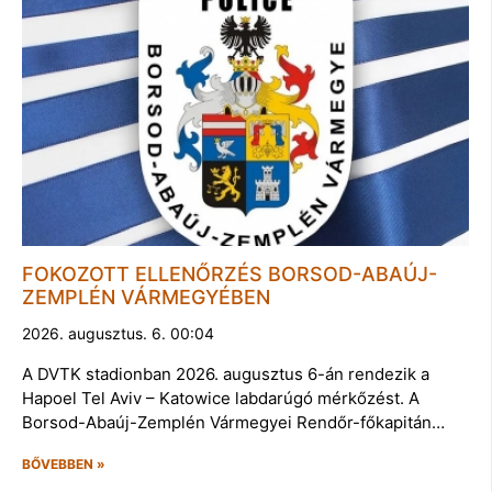
FOKOZOTT ELLENŐRZÉS BORSOD-ABAÚJ-
ZEMPLÉN VÁRMEGYÉBEN
2026. augusztus. 6. 00:04
A DVTK stadionban 2026. augusztus 6-án rendezik a
Hapoel Tel Aviv – Katowice labdarúgó mérkőzést. A
Borsod-Abaúj-Zemplén Vármegyei Rendőr-főkapitán…
BŐVEBBEN »