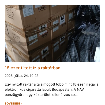
18 ezer tiltott íz a raktárban
2026. július. 24. 10:22
Egy nyitott raktár ajtaja mögött több mint 18 ezer illegális
elektronikus cigaretta lapult Budapesten. A NAV
pénzügyőrei egy közterületi ellenőrzés so…
BŐVEBBEN »