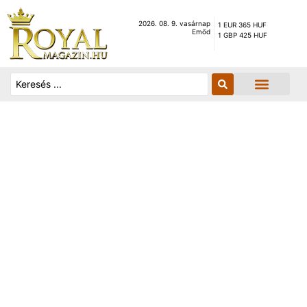
2026. 08. 9. vasárnap
1 EUR 365 HUF
Emőd
1 GBP 425 HUF