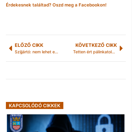
Érdekesnek találtad? Oszd meg a Facebookon!
ELŐZŐ CIKK
KÖVETKEZŐ CIKK
Szijjártó: nem lehet elvenni EU-forrásokat a migrációval kapcsolatos véleménykülönbség miatt
Tetten ért pálinkatolvajok
KAPCSOLÓDÓ CIKKEK