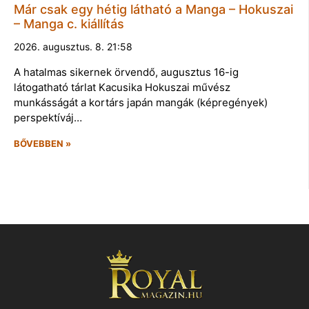
Már csak egy hétig látható a Manga – Hokuszai
– Manga c. kiállítás
2026. augusztus. 8. 21:58
A hatalmas sikernek örvendő, augusztus 16-ig
látogatható tárlat Kacusika Hokuszai művész
munkásságát a kortárs japán mangák (képregények)
perspektíváj…
BŐVEBBEN »