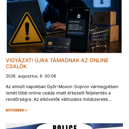
VIGYÁZAT! ÚJRA TÁMADNAK AZ ONLINE
CSALÓK
2026. augusztus. 6. 00:08
Az elmúlt napokban Győr-Moson-Sopron vármegyében
ismét több online csalás miatt érkezett feljelentés a
rendőrségre. Az elkövetők változatos módszerekk…
BŐVEBBEN »