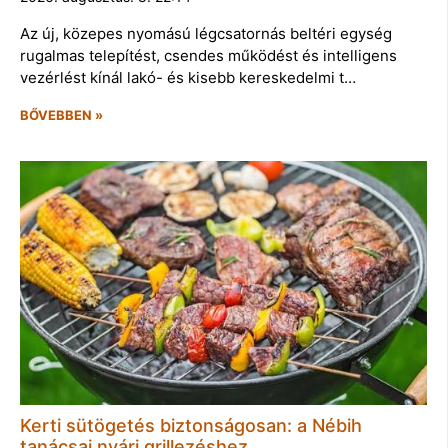
Az új, közepes nyomású légcsatornás beltéri egység
rugalmas telepítést, csendes működést és intelligens
vezérlést kínál lakó- és kisebb kereskedelmi t…
BŐVEBBEN »
Kerti sütögetés biztonságosan: a Nébih
tanácsai nyári grillezéshez