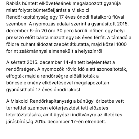
Rablás bűntett elkövetésének megalapozott gyanúja
miatt folytat büntetőeljárást a Miskolci
Rendőrkapitányság egy 17 éves ónodi fiatalkorú fiúval
szemben. A nyomozás adatai szerint a gyanúsított 2015.
december 6-án 20 óra 30 perc körüli időben egy helyi
presszó előtt bántalmazott egy 58 éves férfit. A támadó a
földre zuhant áldozat zsebét átkutatta, majd közel 1000
forint zsákmánnyal elmenekült a helyszínről.
A sértett 2015. december 14-én tett bejelentést a
rendőrségen. A nyomozók rövid idő alatt azonosították,
elfogták majd a rendőrségre előállították a
bűncselekmény elkövetésével megalapozottan
gyanúsítható 17 éves ónodi lakost.
A Miskolci Rendőrkapitányság a bűnügyi őrizetbe vett
terhelttel szemben előterjesztést tett előzetes
letartóztatására, amit ügyészi indítványra az illetékes
járásbíróság 2015. december 17-én elrendelt.