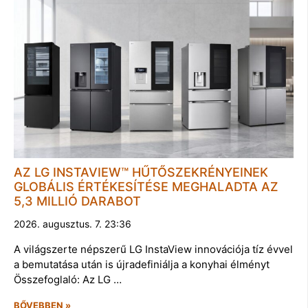
AZ LG INSTAVIEW™ HŰTŐSZEKRÉNYEINEK
GLOBÁLIS ÉRTÉKESÍTÉSE MEGHALADTA AZ
5,3 MILLIÓ DARABOT
2026. augusztus. 7. 23:36
A világszerte népszerű LG InstaView innovációja tíz évvel
a bemutatása után is újradefiniálja a konyhai élményt
Összefoglaló: Az LG …
BŐVEBBEN »