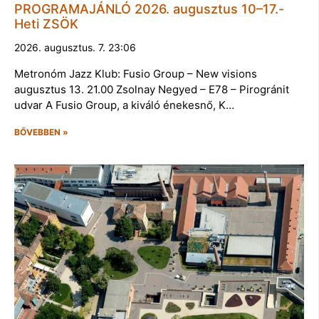
PROGRAMAJÁNLÓ 2026. augusztus 10–17.-
Heti ZSÖK
2026. augusztus. 7. 23:06
Metronóm Jazz Klub: Fusio Group – New visions
augusztus 13. 21.00 Zsolnay Negyed – E78 – Pirogránit
udvar A Fusio Group, a kiváló énekesnő, K…
BŐVEBBEN »