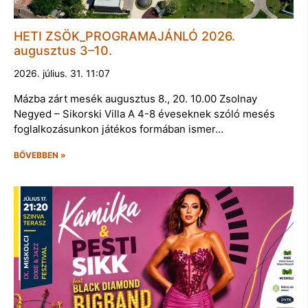
HETI ZSÖK_PROGRAMAJÁNLÓ 2026.
augusztus 3–10.
2026. július. 31. 11:07
Mázba zárt mesék augusztus 8., 20. 10.00 Zsolnay
Negyed – Sikorski Villa A 4-8 éveseknek szóló mesés
foglalkozásunkon játékos formában ismer…
BŐVEBBEN »