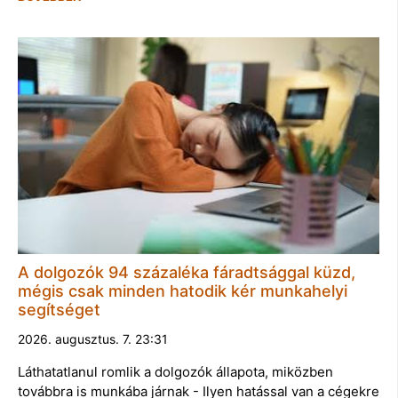
A dolgozók 94 százaléka fáradtsággal küzd,
mégis csak minden hatodik kér munkahelyi
segítséget
2026. augusztus. 7. 23:31
Láthatatlanul romlik a dolgozók állapota, miközben
továbbra is munkába járnak - Ilyen hatással van a cégekre