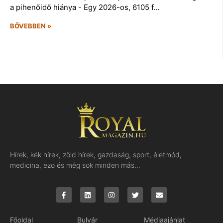
a pihenőidő hiánya - Egy 2026-os, 6105 f…
BŐVEBBEN »
Hírek, kék hírek, zöld hírek, gazdaság, sport, életmód,
medicina, ezo és még sok minden más…
Főoldal
Bulvár
Médiaajánlat