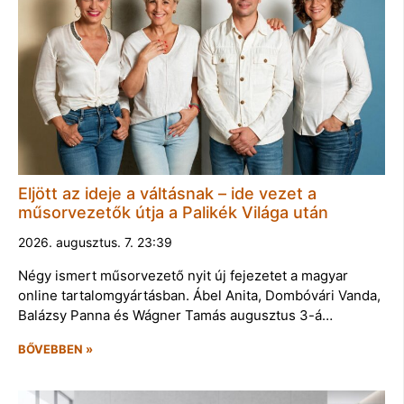
Eljött az ideje a váltásnak – ide vezet a
műsorvezetők útja a Palikék Világa után
2026. augusztus. 7. 23:39
Négy ismert műsorvezető nyit új fejezetet a magyar
online tartalomgyártásban. Ábel Anita, Dombóvári Vanda,
Balázsy Panna és Wágner Tamás augusztus 3-á…
BŐVEBBEN »