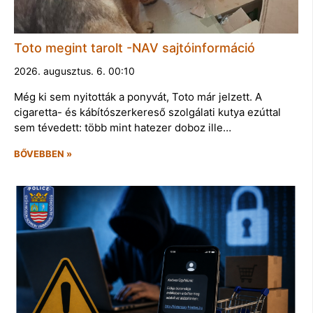
Toto megint tarolt -NAV sajtóinformáció
2026. augusztus. 6. 00:10
Még ki sem nyitották a ponyvát, Toto már jelzett. A
cigaretta- és kábítószerkereső szolgálati kutya ezúttal
sem tévedett: több mint hatezer doboz ille…
BŐVEBBEN »