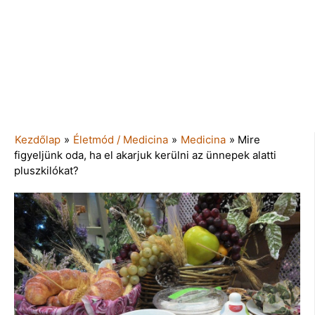
Kezdőlap
»
Életmód / Medicina
»
Medicina
»
Mire
figyeljünk oda, ha el akarjuk kerülni az ünnepek alatti
pluszkilókat?