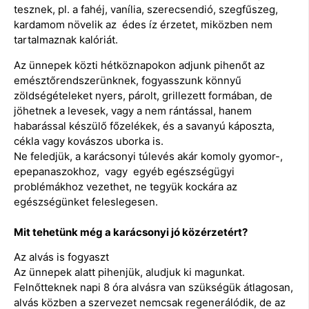
tesznek, pl. a fahéj, vanília, szerecsendió, szegfűszeg,
kardamom növelik az édes íz érzetet, miközben nem
tartalmaznak kalóriát.
Az ünnepek közti hétköznapokon adjunk pihenőt az
emésztőrendszerünknek, fogyasszunk könnyű
zöldségételeket nyers, párolt, grillezett formában, de
jöhetnek a levesek, vagy a nem rántással, hanem
habarással készülő főzelékek, és a savanyú káposzta,
cékla vagy kovászos uborka is.
Ne feledjük, a karácsonyi túlevés akár komoly gyomor-,
epepanaszokhoz, vagy egyéb egészségügyi
problémákhoz vezethet, ne tegyük kockára az
egészségünket feleslegesen.
Mit tehetünk még a karácsonyi jó közérzetért?
Az alvás is fogyaszt
Az ünnepek alatt pihenjük, aludjuk ki magunkat.
Felnőtteknek napi 8 óra alvásra van szükségük átlagosan,
alvás közben a szervezet nemcsak regenerálódik, de az