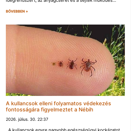
idegrendszert, az anyagcserét és a sejtek működés…
BŐVEBBEN »
A kullancsok elleni folyamatos védekezés
fontosságára figyelmeztet a Nébih
2026. július. 30. 22:37
A kullancsok egyre nagyobb egészségügyi kockázatot