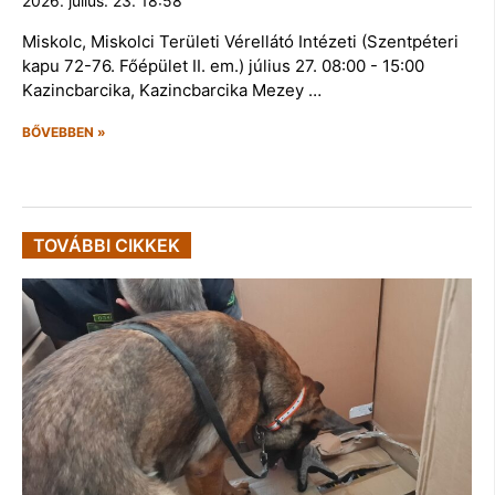
2026. július. 23. 18:58
Miskolc, Miskolci Területi Vérellátó Intézeti (Szentpéteri
kapu 72-76. Főépület II. em.) július 27. 08:00 - 15:00
Kazincbarcika, Kazincbarcika Mezey …
BŐVEBBEN »
TOVÁBBI CIKKEK