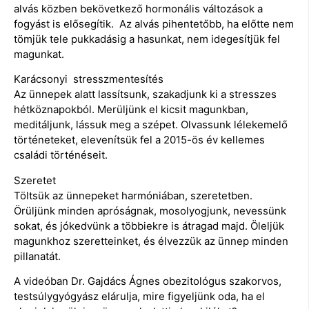
alvás közben bekövetkező hormonális változások a
fogyást is elősegítik. Az alvás pihentetőbb, ha előtte nem
tömjük tele pukkadásig a hasunkat, nem idegesítjük fel
magunkat.
Karácsonyi stresszmentesítés
Az ünnepek alatt lassítsunk, szakadjunk ki a stresszes
hétköznapokból. Merüljünk el kicsit magunkban,
meditáljunk, lássuk meg a szépet. Olvassunk lélekemelő
történeteket, elevenítsük fel a 2015-ös év kellemes
családi történéseit.
Szeretet
Töltsük az ünnepeket harmóniában, szeretetben.
Örüljünk minden apróságnak, mosolyogjunk, nevessünk
sokat, és jókedvünk a többiekre is átragad majd. Öleljük
magunkhoz szeretteinket, és élvezzük az ünnep minden
pillanatát.
A videóban Dr. Gajdács Ágnes obezitológus szakorvos,
testsúlygyógyász elárulja, mire figyeljünk oda, ha el