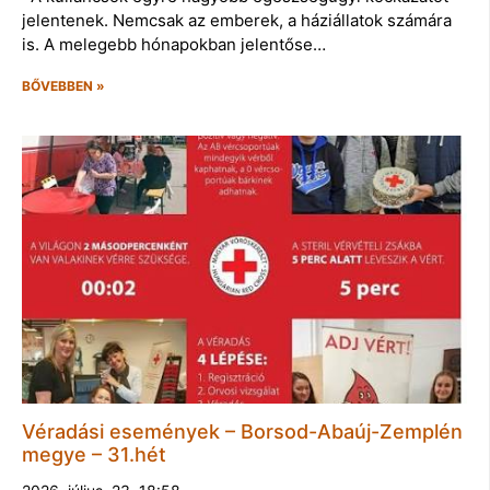
jelentenek. Nemcsak az emberek, a háziállatok számára
is. A melegebb hónapokban jelentőse…
BŐVEBBEN »
Véradási események – Borsod-Abaúj-Zemplén
megye – 31.hét