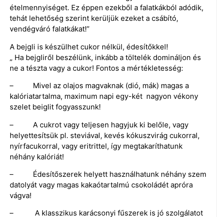
ételmennyiséget. Ez éppen ezekből a falatkákból adódik,
tehát lehetőség szerint kerüljük ezeket a csábító,
vendégváró falatkákat!”
A bejgli is készülhet cukor nélkül, édesítőkkel!
„ Ha bejgliről beszélünk, inkább a töltelék domináljon és
ne a tészta vagy a cukor! Fontos a mértékletesség:
– Mivel az olajos magvaknak (dió, mák) magas a
kalóriatartalma, maximum napi egy-két nagyon vékony
szelet beiglit fogyasszunk!
– A cukrot vagy teljesen hagyjuk ki belőle, vagy
helyettesítsük pl. steviával, kevés kókuszvirág cukorral,
nyírfacukorral, vagy eritrittel, így megtakaríthatunk
néhány kalóriát!
– Édesítőszerek helyett használhatunk néhány szem
datolyát vagy magas kakaótartalmú csokoládét apróra
vágva!
– A klasszikus karácsonyi fűszerek is jó szolgálatot