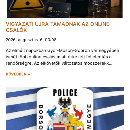
VIGYÁZAT! ÚJRA TÁMADNAK AZ ONLINE
CSALÓK
2026. augusztus. 6. 00:08
Az elmúlt napokban Győr-Moson-Sopron vármegyében
ismét több online csalás miatt érkezett feljelentés a
rendőrségre. Az elkövetők változatos módszerekk…
BŐVEBBEN »