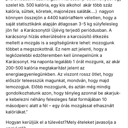
szelet kb. 500 kalória, egy kis alkohol akár több száz
kalória, sültek, köretek, majonézes saláták….) nagyon
könnyen összejön a 4400 kalória!Nem véletlen, hogy a
saját statisztikánk alapján átlagosan 3-5 kg súlyfelesleg
jön fel a Karácsonytól Újévig terjedő periódusban. A
karácsonyi hízás elkerülésére a karcsúsító étkezés
mellett a mozgás is a segítségünkre lehet: mozogjunk
többet a megszokottnál. Ez nem azt jelenti, hogy a
legközelebbi edzőteremben kell ünnepelnünk a
Karácsonyt. Ha naponta legalább 1 órát mozgunk, az akár
200-500 kalória megtakarítást jelent az
energiaegyenlegünkben. Az viszont rossz ötlet, hogy
először teleesszük magunkat, mondván, hogy majd
lemozogjuk. Előbb mozogjunk, és aztán még mindig
gondolkozhatunk azon, hogy tényleg azonnal be akarjuk-
e kebelezni néhány felesleges falat formájában 10
másodperc alatt a fél – egy órás mozgással elhasznált
kalóriákat.”
Hogyan kerüljük el a túlevést?Mely ételeket javasolja a