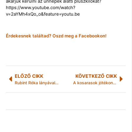
akarjuk kerülni az ünnepek alatti pluszkilókat?
https://www.youtube.com/watch?
v=2aYMh4xQo_o&feature=youtu.be
Érdekesnek találtad? Oszd meg a Facebookon!
ELŐZŐ CIKK
KÖVETKEZŐ CIKK
Rubint Réka lányával együtt tartott korcsolyás edzést a Jégteraszon
A kosarasok jótékonykodnak