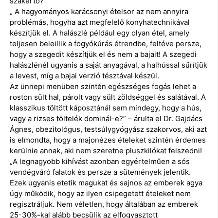
szakértő?
„ A hagyományos karácsonyi ételsor az nem annyira
problémás, hogyha azt megfelelő konyhatechnikával
készítjük el. A halászlé például egy olyan étel, amely
teljesen beleillik a fogyókúrás étrendbe, feltéve persze,
hogy a szegedit készítjük el és nem a bajait! A szegedi
halászlénél ugyanis a saját anyagával, a halhússal sűrítjük
a levest, míg a bajai verzió tésztával készül.
Az ünnepi menüben szintén egészséges fogás lehet a
roston sült hal, párolt vagy sült zöldséggel és salátával. A
klasszikus töltött káposztánál sem mindegy, hogy a hús,
vagy a rizses töltelék dominál-e?” – árulta el Dr. Gajdács
Ágnes, obezitológus, testsúlygyógyász szakorvos, aki azt
is elmondta, hogy a majonézes ételeket szintén érdemes
kerülnie annak, aki nem szeretne pluszkilókat felszedni!
„A legnagyobb kihívást azonban egyértelműen a sós
vendégváró falatok és persze a sütemények jelentik.
Ezek ugyanis etetik magukat és sajnos az emberek agya
úgy működik, hogy az ilyen csipegetett ételeket nem
regisztráljuk. Nem véletlen, hogy általában az emberek
25-30%-kal alább becsülik az elfogyasztott