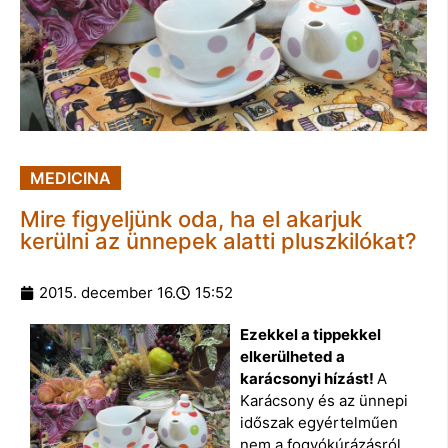
MEDICINA
Mire figyeljünk oda, ha el akarjuk
kerülni az ünnepek alatti pluszkilókat?
2015. december 16.
15:52
Ezekkel a tippekkel
elkerülheted a
karácsonyi hízást!
A
Karácsony és az ünnepi
időszak egyértelműen
nem a fogyókúrázásról