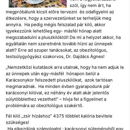
szól, így nem árt, ha
megpróbálunk kicsit előre tervezni és odafigyelni az
étkezésre, hogy a szervezetünket se terheljük meg
annyira. Ha pedig mégis felszalad pár kiló, akkor
igyekezzünk lehetőleg egy- másfél hónap alatt
megszabadulni a pluszkilóktól! De mi a helyzet akkor, ha
egyáltalán nem szeretnénk tovább hízni az ünnepek
alatt? Erre ad szuper tanácsokat, az obezitológus,
testsúlygyógyász szakorvos, Dr. Gajdács Ágnes!
„Nemzetközi kutatások arra utalnak, hogy ha nem adjuk le
az ünnepek után egy-másfél hónapon belül a
Karácsonykor felszedett pluszkilókat, azok tartósan
megmaradnak. Ha minden évben gyarapodunk pár
karácsonyi kilóval, ez néhány év alatt akár jelentős
súlytöbblethez vezethet!” – hívja fel a figyelmet a
problémára az obezitológus szakértő.
Fél kiló „zsír hízáshoz” 4375 többlet kalória bevitele
szükséges!
„Ha elkezdünk számolgatni : karácsonyi süteményből egy