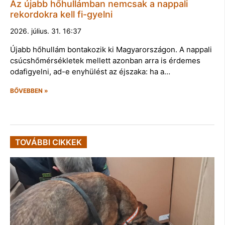
Az újabb hőhullámban nemcsak a nappali
rekordokra kell fi-gyelni
2026. július. 31. 16:37
Újabb hőhullám bontakozik ki Magyarországon. A nappali
csúcshőmérsékletek mellett azonban arra is érdemes
odafigyelni, ad-e enyhülést az éjszaka: ha a…
BŐVEBBEN »
TOVÁBBI CIKKEK