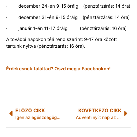
· december 24-én 9-15 óráig (pénztárzárás: 14 óra)
· december 31-én 9-15 óráig (pénztárzárás: 14 óra)
· január 1-én 11-17 óráig (pénztárzárás: 16 óra)
A további napokon téli rend szerint: 9-17 óra között
tartunk nyitva (pénztárzárás: 16 óra).
Érdekesnek találtad? Oszd meg a Facebookon!
ELŐZŐ CIKK
KÖVETKEZŐ CIKK
Igen az egészségügyi béremelésre, nem az e-cigaretta korlátozására!
Adventi nyílt nap az Állategészségügyi Telepen