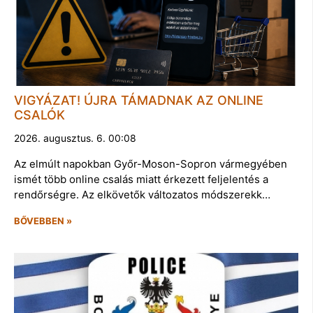
VIGYÁZAT! ÚJRA TÁMADNAK AZ ONLINE
CSALÓK
2026. augusztus. 6. 00:08
Az elmúlt napokban Győr-Moson-Sopron vármegyében
ismét több online csalás miatt érkezett feljelentés a
rendőrségre. Az elkövetők változatos módszerekk…
BŐVEBBEN »