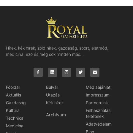
Hírek, kék hírek, zöld hírek, gazdaság, sport, életmód,
medicina, ezo és még sok minden más…
Főoldal
Bulvár
Médiaajánlat
Aktuális
Utazás
Impresszum
Gazdaság
Kék hírek
Partnereink
Kultúra
Felhasználási
Archívum
feltételek
Technika
Adatvédelem
Medicina
Blog