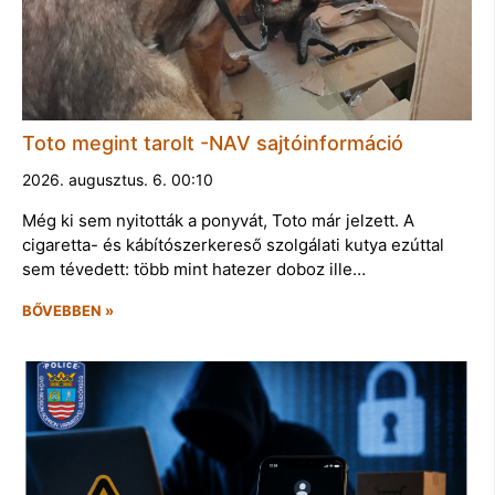
Toto megint tarolt -NAV sajtóinformáció
2026. augusztus. 6. 00:10
Még ki sem nyitották a ponyvát, Toto már jelzett. A
cigaretta- és kábítószerkereső szolgálati kutya ezúttal
sem tévedett: több mint hatezer doboz ille…
BŐVEBBEN »