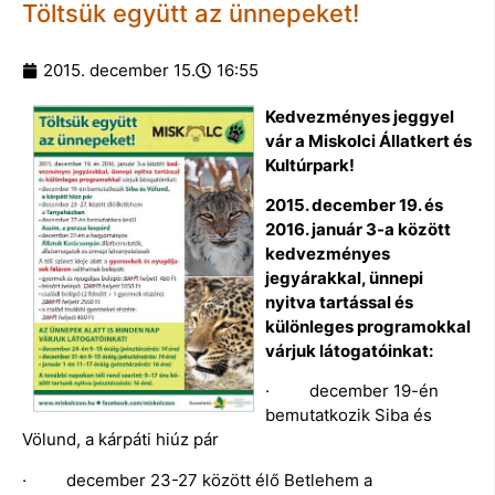
Töltsük együtt az ünnepeket!
2015. december 15.
16:55
Kedvezményes jeggyel
vár a Miskolci Állatkert és
Kultúrpark!
2015. december 19. és
2016. január 3-a között
kedvezményes
jegyárakkal, ünnepi
nyitva tartással és
különleges programokkal
várjuk látogatóinkat:
· december 19-én
bemutatkozik Siba és
Völund, a kárpáti hiúz pár
· december 23-27 között élő Betlehem a