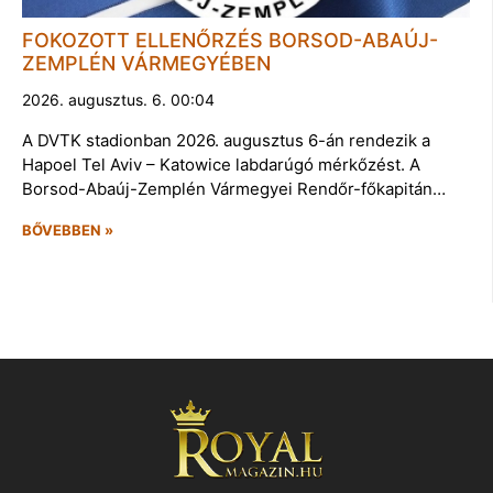
FOKOZOTT ELLENŐRZÉS BORSOD-ABAÚJ-
ZEMPLÉN VÁRMEGYÉBEN
2026. augusztus. 6. 00:04
A DVTK stadionban 2026. augusztus 6-án rendezik a
Hapoel Tel Aviv – Katowice labdarúgó mérkőzést. A
Borsod-Abaúj-Zemplén Vármegyei Rendőr-főkapitán…
BŐVEBBEN »