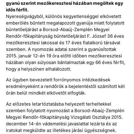
gyanú szerint mezőkeresztesi házában megöltek egy
idős férfit.
Nyereségvágyból, különös kegyetlenséggel elkövetett
emberölés bűntett megalapozott gyanúja miatt folytatott
büntetőeljárást a Borsod-Abaúj-Zemplén Megyei
Rendőr-főkapitányság büntetőeljárást F. József 36 éves
mezőkeresztesi lakossal és 17 éves fiatalkorú társával
szemben. A nyomozás adatai szerint a gyanúsítottak
2015. január 12-én 19 óra előtti időben mezőkeresztesi
házában olyan súlyosan bántalmaztak egy 66 éves férfit,
hogy a helyszínen elhalálozott.
Az ügyben bevezetett forrónyomos intézkedések
eredményeként a rendőrök a bejelentéstől számított két
órán belül mindkét elkövetőt elfogták.
Az előzetes letartóztatásba helyezett terheltekkel
szemben folytatott nyomozást a Borsod-Abaúj-Zemplén
Megyei Rendőr-főkapitányság Vizsgálati Osztálya 2015.
december 14-én vádemelési javaslattal lezárta és az
iratokat megküldte az illetékes járási ügyészségnek.