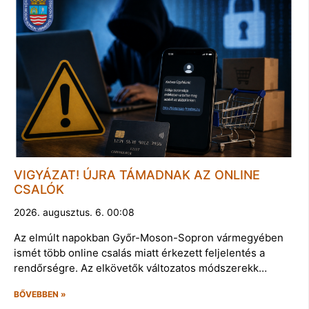
VIGYÁZAT! ÚJRA TÁMADNAK AZ ONLINE
CSALÓK
2026. augusztus. 6. 00:08
Az elmúlt napokban Győr-Moson-Sopron vármegyében
ismét több online csalás miatt érkezett feljelentés a
rendőrségre. Az elkövetők változatos módszerekk…
BŐVEBBEN »