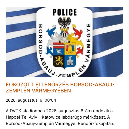
FOKOZOTT ELLENŐRZÉS BORSOD-ABAÚJ-
ZEMPLÉN VÁRMEGYÉBEN
2026. augusztus. 6. 00:04
A DVTK stadionban 2026. augusztus 6-án rendezik a
Hapoel Tel Aviv – Katowice labdarúgó mérkőzést. A
Borsod-Abaúj-Zemplén Vármegyei Rendőr-főkapitán…