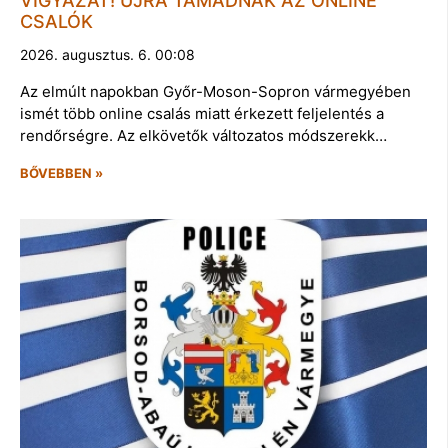
VIGYÁZAT! ÚJRA TÁMADNAK AZ ONLINE
CSALÓK
2026. augusztus. 6. 00:08
Az elmúlt napokban Győr-Moson-Sopron vármegyében
ismét több online csalás miatt érkezett feljelentés a
rendőrségre. Az elkövetők változatos módszerekk…
BŐVEBBEN »