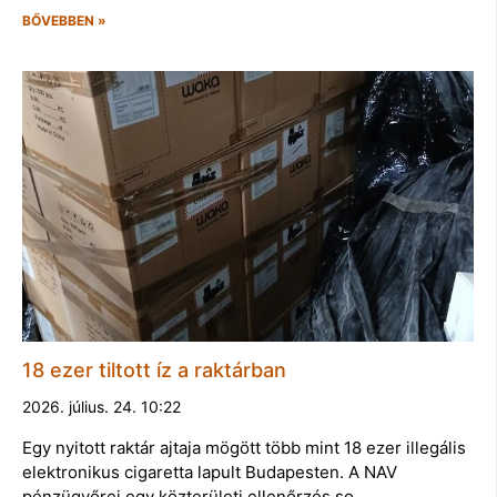
BŐVEBBEN »
18 ezer tiltott íz a raktárban
2026. július. 24. 10:22
Egy nyitott raktár ajtaja mögött több mint 18 ezer illegális
elektronikus cigaretta lapult Budapesten. A NAV
pénzügyőrei egy közterületi ellenőrzés so…