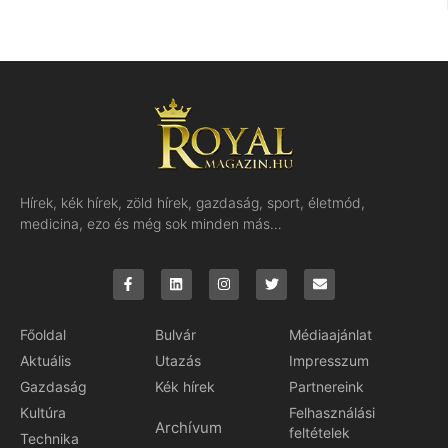
Hírek, kék hírek, zöld hírek, gazdaság, sport, életmód,
medicina, ezo és még sok minden más…
Főoldal
Bulvár
Médiaajánlat
Aktuális
Utazás
Impresszum
Gazdaság
Kék hírek
Partnereink
Kultúra
Felhasználási
Archívum
feltételek
Technika