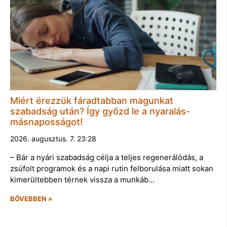
Miért érezzük fáradtabban magunkat
szabadság után? Így győzd le a nyaralás-
másnaposságot!
2026. augusztus. 7. 23:28
– Bár a nyári szabadság célja a teljes regenerálódás, a
zsúfolt programok és a napi rutin felborulása miatt sokan
kimerültebben térnek vissza a munkáb…
BŐVEBBEN »