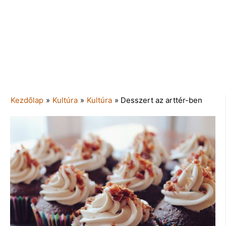
Kezdőlap
»
Kultúra
»
Kultúra
»
Desszert az arttér-ben