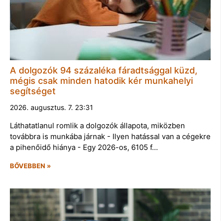
A dolgozók 94 százaléka fáradtsággal küzd,
mégis csak minden hatodik kér munkahelyi
segítséget
2026. augusztus. 7. 23:31
Láthatatlanul romlik a dolgozók állapota, miközben
továbbra is munkába járnak - Ilyen hatással van a cégekre
a pihenőidő hiánya - Egy 2026-os, 6105 f…
BŐVEBBEN »