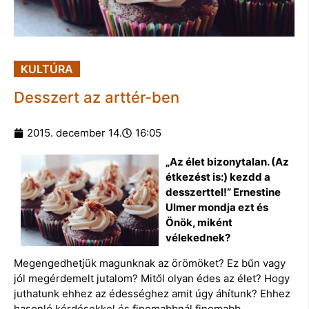
KULTÚRA
Desszert az arttér-ben
2015. december 14.
16:05
„Az élet bizonytalan. (Az
étkezést is:) kezdd a
desszerttel!” Ernestine
Ulmer mondja ezt és
Önök, miként
vélekednek?
Megengedhetjük magunknak az örömöket? Ez bűn vagy
jól megérdemelt jutalom? Mitől olyan édes az élet? Hogy
juthatunk ehhez az édességhez amit úgy áhítunk? Ehhez
hasonló kérdésekkel és finomabbnál finomabb