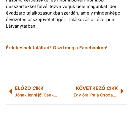
desszertekkel felvértezve vetjük bele magunkat idei
évadzáró találkozásunkba szerdán, amely mindenképp
élvezetes összejövetelt ígér! Találkozás a Lézerpont
Látványtárban.
Érdekesnek találtad? Oszd meg a Facebookon!
ELŐZŐ CIKK
KÖVETKEZŐ CIKK
Jónak lenni jó! Csaknem 225 millió forint gyűlt össze a Nemzetközi Gyermekmentő Szolgálat javára
Egy óra líra a Csodamalomban