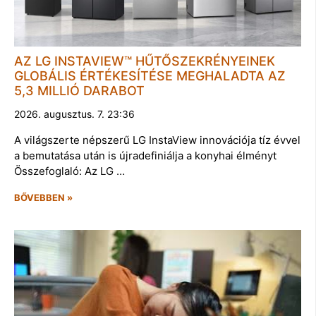
AZ LG INSTAVIEW™ HŰTŐSZEKRÉNYEINEK
GLOBÁLIS ÉRTÉKESÍTÉSE MEGHALADTA AZ
5,3 MILLIÓ DARABOT
2026. augusztus. 7. 23:36
A világszerte népszerű LG InstaView innovációja tíz évvel
a bemutatása után is újradefiniálja a konyhai élményt
Összefoglaló: Az LG …
BŐVEBBEN »