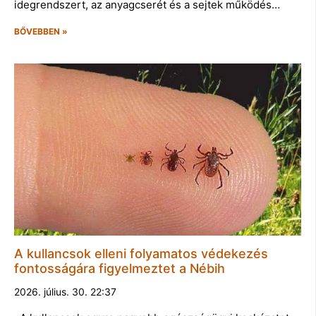
idegrendszert, az anyagcserét és a sejtek működés…
BŐVEBBEN »
A kullancsok elleni folyamatos védekezés
fontosságára figyelmeztet a Nébih
2026. július. 30. 22:37