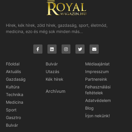
Hírek, kék hírek, zöld hírek, gazdaság, sport, életmód,
medicina, ezo és még sok minden más…
Főoldal
Bulvár
Médiaajánlat
Aktuális
Utazás
Impresszum
Gazdaság
Kék hírek
Partnereink
Kultúra
Felhasználási
Archívum
feltételek
Technika
Adatvédelem
Medicina
Blog
Sport
Írjon nekünk!
Gasztro
Bulvár