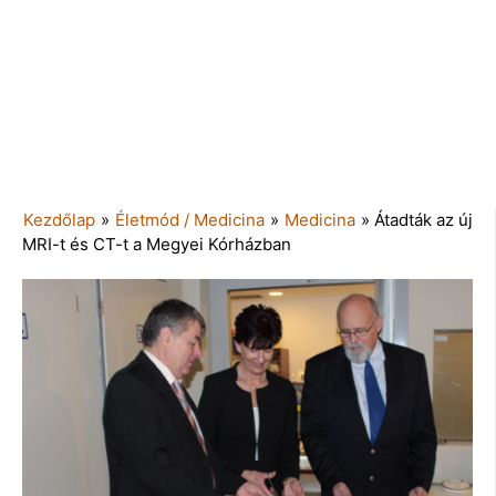
Kezdőlap
»
Életmód / Medicina
»
Medicina
»
Átadták az új
MRI-t és CT-t a Megyei Kórházban