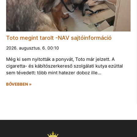
Toto megint tarolt -NAV sajtóinformáció
2026. augusztus. 6. 00:10
Még ki sem nyitották a ponyvát, Toto már jelzett. A
cigaretta- és kábítószerkereső szolgálati kutya ezúttal
sem tévedett: több mint hatezer doboz ille…
BŐVEBBEN »