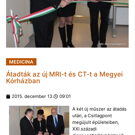
MEDICINA
Átadták az új MRI-t és CT-t a Megyei
Kórházban
2015. december 13.
09:01
A két új műszer az átadás
után, a Csillagpont
megújult épületeiben,
XXI.századi