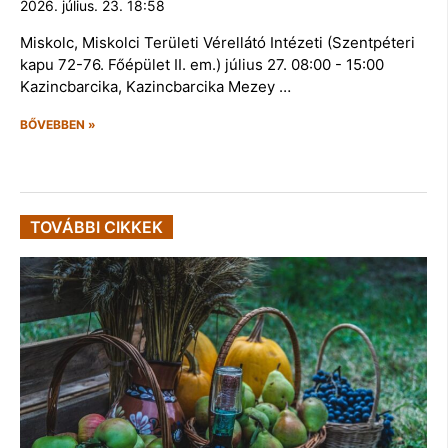
2026. július. 23. 18:58
Miskolc, Miskolci Területi Vérellátó Intézeti (Szentpéteri
kapu 72-76. Főépület II. em.) július 27. 08:00 - 15:00
Kazincbarcika, Kazincbarcika Mezey …
BŐVEBBEN »
TOVÁBBI CIKKEK