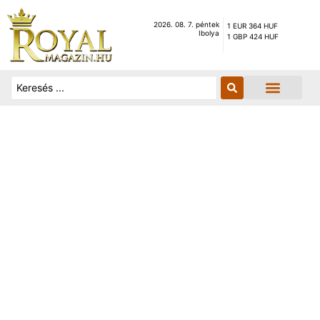
2026. 08. 7. péntek
1 EUR 364 HUF
Ibolya
1 GBP 424 HUF