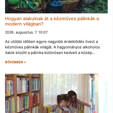
Hogyan alakulnak át a kézműves pálinkák a
modern világban?
2026. augusztus. 7. 10:07
Az utóbbi időben egyre nagyobb érdeklődés övezi a
kézműves pálinkák világát. A hagyományos alkoholos
italok között a pálinka különösen kedvelt a közép…
BŐVEBBEN »