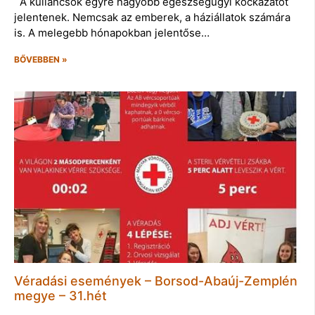
A kullancsok egyre nagyobb egészségügyi kockázatot
jelentenek. Nemcsak az emberek, a háziállatok számára
is. A melegebb hónapokban jelentőse…
BŐVEBBEN »
Véradási események – Borsod-Abaúj-Zemplén
megye – 31.hét