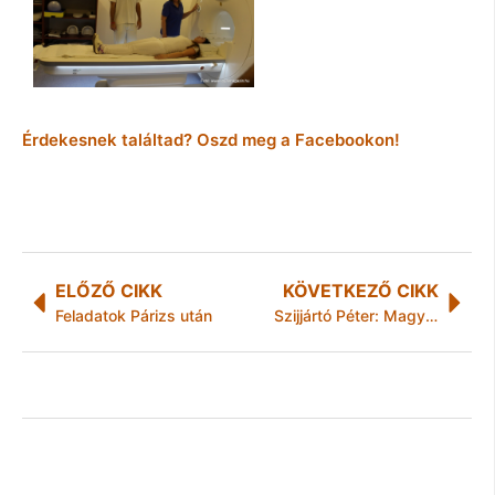
Érdekesnek találtad? Oszd meg a Facebookon!
ELŐZŐ CIKK
KÖVETKEZŐ CIKK
Feladatok Párizs után
Szijjártó Péter: Magyarországgal nem lehet szórakozni