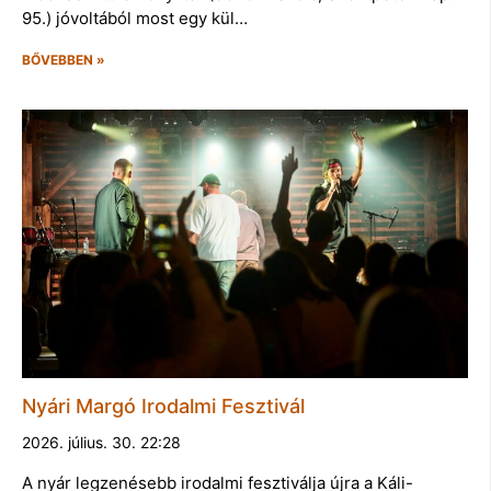
95.) jóvoltából most egy kül…
BŐVEBBEN »
Nyári Margó Irodalmi Fesztivál
2026. július. 30. 22:28
A nyár legzenésebb irodalmi fesztiválja újra a Káli-