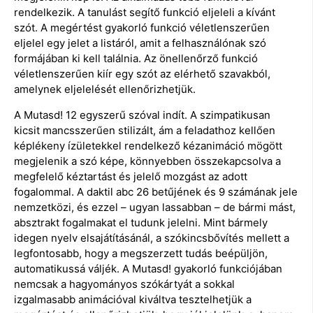
rendelkezik. A tanulást segítő funkció eljeleli a kívánt
szót. A megértést gyakorló funkció véletlenszerűen
eljelel egy jelet a listáról, amit a felhasználónak szó
formájában ki kell találnia. Az önellenőrző funkció
véletlenszerűen kiír egy szót az elérhető szavakból,
amelynek eljelelését ellenőrizhetjük.
A Mutasd! 12 egyszerű szóval indít. A szimpatikusan
kicsit mancsszerűen stilizált, ám a feladathoz kellően
képlékeny ízületekkel rendelkező kézanimáció mögött
megjelenik a szó képe, könnyebben összekapcsolva a
megfelelő kéztartást és jelelő mozgást az adott
fogalommal. A daktil abc 26 betűjének és 9 számának jele
nemzetközi, és ezzel – ugyan lassabban – de bármi mást,
absztrakt fogalmakat el tudunk jelelni. Mint bármely
idegen nyelv elsajátításánál, a szókincsbővítés mellett a
legfontosabb, hogy a megszerzett tudás beépüljön,
automatikussá váljék. A Mutasd! gyakorló funkciójában
nemcsak a hagyományos szókártyát a sokkal
izgalmasabb animációval kiváltva tesztelhetjük a