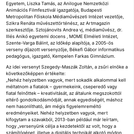
Egyetem, Liszka Tamás, az Anilogue Nemzetközi
Animációs Filmfesztivál igazgatója, Budapesti
Metropolitan Főiskola Médiaművészeti Intézet vezetője,
Szikra Renáta művészettörténész, az Artmagazin
szerkesztője. Sztojánovits Andrea vj, médiaművész, dr.
Illés Anikó egyetemi docens , MOME Elméleti Intézet,
Szente-Varga Bálint, az Időkép alapítója, a 2005-ös
verseny díjazott versenyzője, Békefi Gábor informatikus
pedagógus, igazgató, Kempelen Farkas Gimnázium.
Az idei versenyt Szegedy-Maszák Zoltán, a zsűri elnöke a
következőképpen értékelte:
„Nehéz helyzetben vagyok, mert sokadik alkalommal kell
méltatnom a fiatalok – gyermekeink, cseperedő vagy
fiatal felnőttek – kreativitását, az általunk megszokottól
eltérő gondolkodásmódját, annak egyediségét, máshoz
nem hasonlítható, ám mégis figyelemreméltó
eredményeiket. Nehéz helyzetben vagyok, mert
kifogytam a szavakból, 2013-ban például már leírtam,
hogy „versenyünk célja a kezdetektől az volt, hogy a
számítógépet, illetve a digitális technikát alkotó módon