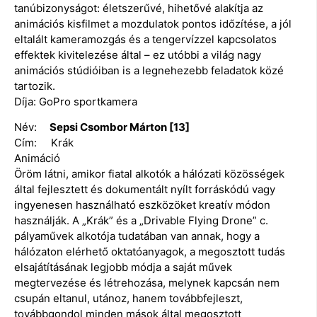
tanúbizonyságot: életszerűvé, hihetővé alakítja az
animációs kisfilmet a mozdulatok pontos időzítése, a jól
eltalált kameramozgás és a tengervízzel kapcsolatos
effektek kivitelezése által – ez utóbbi a világ nagy
animációs stúdióiban is a legnehezebb feladatok közé
tartozik.
Díja: GoPro sportkamera
Név:
Sepsi Csombor Márton [13]
Cím: Krák
Animáció
Öröm látni, amikor fiatal alkotók a hálózati közösségek
által fejlesztett és dokumentált nyílt forráskódú vagy
ingyenesen használható eszközöket kreatív módon
használják. A „Krák” és a „Drivable Flying Drone” c.
pályaművek alkotója tudatában van annak, hogy a
hálózaton elérhető oktatóanyagok, a megosztott tudás
elsajátításának legjobb módja a saját művek
megtervezése és létrehozása, melynek kapcsán nem
csupán eltanul, utánoz, hanem továbbfejleszt,
továbbgondol minden mások által megosztott