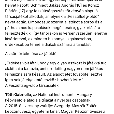
helyet kapott. Schmiedt Balázs András [18] és Koncz
Flórián [17] egy feszültségosztás törvényén alapuló
társasjátékot alkottak, amelynek a „Feszültség-oldó”
nevet adták. Elmondásuk szerint a játékot a soros és a
párhuzamos kapcsolások megértésére, gyakorlására
fejlesztették ki, így tanórákon is versenyszerűen lehetne
kísérletezni, ez minden bizonnyal izgalmasabbá,
érdekesebbé tenné a diákok számára a tanulást.
A zsűri értékelése az játéktól:
„Érdekes volt látni, hogy egy olyan eszközt is játékká tud
alakítani a fantázia, ami eredetileg nagyon nem játékos
felhasználásra készült. Az alapötletet továbbfejlesztve
igen sok játék/oktató eszköz hozható létre.”
A Feszültség-oldó társasjáték
Tóth Gabriella
, az National Instruments Hungary
képviselője átadja a díjakat a nyertes csapatnak.
A 2015-ös verseny zsűrije: Szegedy-Maszák Zoltán
képzőművész, egyetemi tanár, Magyar Képzőművészeti