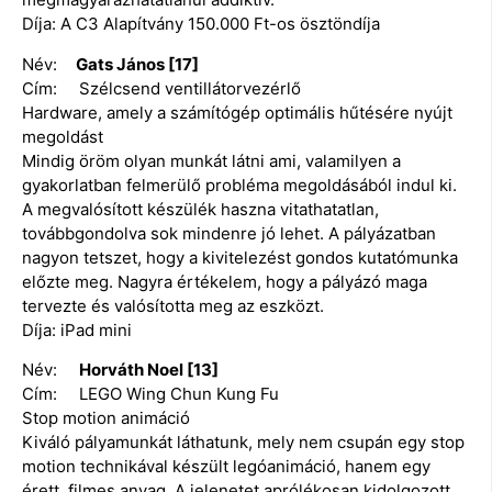
Díja: A C3 Alapítvány 150.000 Ft-os ösztöndíja
Név:
Gats János [17]
Cím: Szélcsend ventillátorvezérlő
Hardware, amely a számítógép optimális hűtésére nyújt
megoldást
Mindig öröm olyan munkát látni ami, valamilyen a
gyakorlatban felmerülő probléma megoldásából indul ki.
A megvalósított készülék haszna vitathatatlan,
továbbgondolva sok mindenre jó lehet. A pályázatban
nagyon tetszet, hogy a kivitelezést gondos kutatómunka
előzte meg. Nagyra értékelem, hogy a pályázó maga
tervezte és valósította meg az eszközt.
Díja: iPad mini
Név:
Horváth Noel [13]
Cím: LEGO Wing Chun Kung Fu
Stop motion animáció
Kiváló pályamunkát láthatunk, mely nem csupán egy stop
motion technikával készült legóanimáció, hanem egy
érett, filmes anyag. A jelenetet aprólékosan kidolgozott