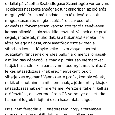
oldallal pályázott a Szabadfogású Számítógép versenyen.
Tökéletes haszontalanságnak tűnt akkoriban az időjárás
megfigyelésére, a mért adatok kiértékelésére, azok
megosztására és megbeszélésére szakosodott,
egymással folyamatosan kapcsolatot tartó tizenévesek
kommunikációs hálózatát kifejleszteni. Vannak erre profi
cégek, intézetek, műholdak, ki a búbánatot érdekel, ha
létrejön egy hálózat, ahol amatőrök osztják meg a
viharban készült fényképeiket, szórványos mérési
adataikat? Nincsenek rendes ballonjaik, mérőállomásaik,
a műholdas képekből is csak a publikusan elérhetőket
tudják használni, ki a bánat vinne esernyőt magával az ő
lelkes játszadozásaiknak eredményeként jósolt
viharjelzés nyomán? Vannak erre profik, komoly cégek,
nekik el lehet hinni, amit mondanak, a jöttment nyikhajok
játszadozásának semmi értelme. Persze értékelni kell az
erőfeszítést, de szerencsére a C3 versenye ezt letudta,
hamar el fogjuk felejteni ezt a haszontalanságot.
Nos, nem feledtük el. Feltételezem, hogy a teremben
nem csak az én mobiltelefonomon van állandóan