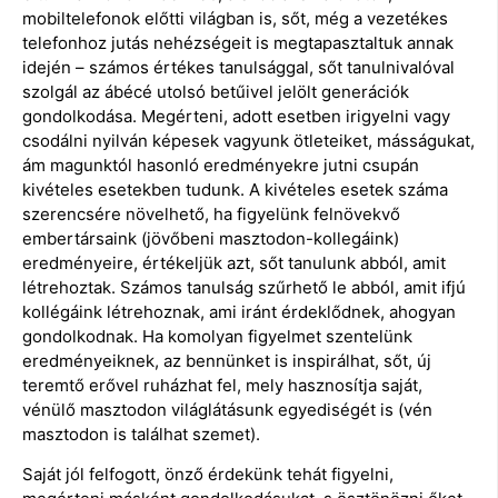
mobiltelefonok előtti világban is, sőt, még a vezetékes
telefonhoz jutás nehézségeit is megtapasztaltuk annak
idején – számos értékes tanulsággal, sőt tanulnivalóval
szolgál az ábécé utolsó betűivel jelölt generációk
gondolkodása. Megérteni, adott esetben irigyelni vagy
csodálni nyilván képesek vagyunk ötleteiket, másságukat,
ám magunktól hasonló eredményekre jutni csupán
kivételes esetekben tudunk. A kivételes esetek száma
szerencsére növelhető, ha figyelünk felnövekvő
embertársaink (jövőbeni masztodon-kollegáink)
eredményeire, értékeljük azt, sőt tanulunk abból, amit
létrehoztak. Számos tanulság szűrhető le abból, amit ifjú
kollégáink létrehoznak, ami iránt érdeklődnek, ahogyan
gondolkodnak. Ha komolyan figyelmet szentelünk
eredményeiknek, az bennünket is inspirálhat, sőt, új
teremtő erővel ruházhat fel, mely hasznosítja saját,
vénülő masztodon világlátásunk egyediségét is (vén
masztodon is találhat szemet).
Saját jól felfogott, önző érdekünk tehát figyelni,