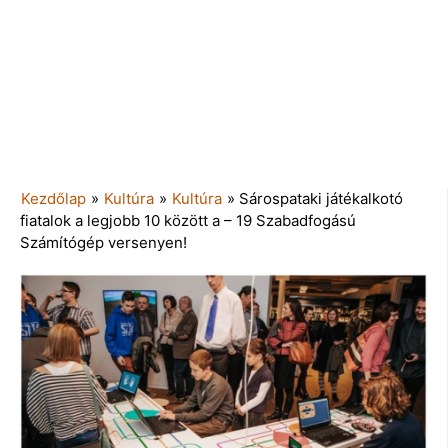
Kezdőlap
»
Kultúra
»
Kultúra
»
Sárospataki játékalkotó
fiatalok a legjobb 10 között a – 19 Szabadfogású
Számítógép versenyen!