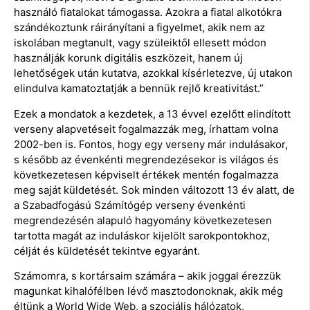
használó fiatalokat támogassa. Azokra a fiatal alkotókra
szándékoztunk ráirányítani a figyelmet, akik nem az
iskolában megtanult, vagy szüleiktől ellesett módon
használják korunk digitális eszközeit, hanem új
lehetőségek után kutatva, azokkal kísérletezve, új utakon
elindulva kamatoztatják a bennük rejlő kreativitást.”
Ezek a mondatok a kezdetek, a 13 évvel ezelőtt elindított
verseny alapvetéseit fogalmazzák meg, írhattam volna
2002-ben is. Fontos, hogy egy verseny már indulásakor,
s később az évenkénti megrendezésekor is világos és
következetesen képviselt értékek mentén fogalmazza
meg saját küldetését. Sok minden változott 13 év alatt, de
a Szabadfogású Számítógép verseny évenkénti
megrendezésén alapuló hagyomány következetesen
tartotta magát az induláskor kijelölt sarokpontokhoz,
célját és küldetését tekintve egyaránt.
Számomra, s kortársaim számára – akik joggal érezzük
magunkat kihalófélben lévő masztodonoknak, akik még
éltünk a World Wide Web, a szociális hálózatok,