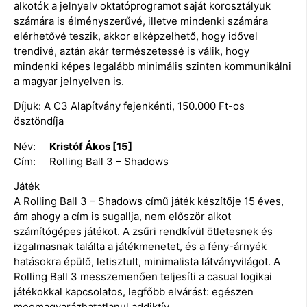
alkotók a jelnyelv oktatóprogramot saját korosztályuk
számára is élményszerűvé, illetve mindenki számára
elérhetővé teszik, akkor elképzelhető, hogy idővel
trendivé, aztán akár természetessé is válik, hogy
mindenki képes legalább minimális szinten kommunikálni
a magyar jelnyelven is.
Díjuk: A C3 Alapítvány fejenkénti, 150.000 Ft-os
ösztöndíja
Név:
Kristóf Ákos [15]
Cím: Rolling Ball 3 – Shadows
Játék
A Rolling Ball 3 – Shadows című játék készítője 15 éves,
ám ahogy a cím is sugallja, nem először alkot
számítógépes játékot. A zsűri rendkívül ötletesnek és
izgalmasnak találta a játékmenetet, és a fény-árnyék
hatásokra épülő, letisztult, minimalista látványvilágot. A
Rolling Ball 3 messzemenően teljesíti a casual logikai
játékokkal kapcsolatos, legfőbb elvárást: egészen
megmagyarázhatatlanul addiktív.