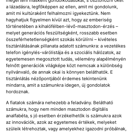
megérteni másként gondolkodásukat, s ösztönözni őket
a lázadásra, legfőképpen az ellen, amit mi gondolunk,
amit mi kultúraként felhalmozni igyekeztünk. Nem
hagyhatjuk figyelmen kívül azt, hogy az emberiség
történetében a kihalófélben-lévő-masztodon-érzés –
melyet generációs feszültségként, rosszabb esetben
összeférhetetlenségként szokás körülírni – kivételes
tisztánlátásának pillanata adatott számunkra: a vezetékes
telefon igénylés-várólistája és a szociális hálózatok, az
egyetemesen megosztott tudás, vélemény alapélményén
felnőtt generációk világképe közt nemcsak a különbség
nyilvánvaló, de annak okai is könnyen beláthatók. E
tisztánlátás nézőpontjából érdemes tekintenünk
mindarra, amit a számunkra idegen, új gondolatok
hordoznak.
A fiatalok számára nehezebb a feladvány. Belátható
számukra, hogy nem minden masztodon digitális
analfabéta, s jó esetben érzékelhetők is számukra azok
az innovációk, azok az egyetemes értékek, melyeket
szüleik létrehoztak, vagy amelyekhez igazodni próbálnak,