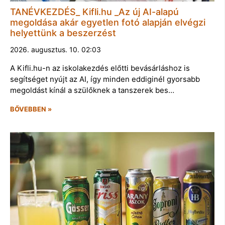
TANÉVKEZDÉS_ Kifli.hu _Az új AI-alapú
megoldása akár egyetlen fotó alapján elvégzi
helyettünk a beszerzést
2026. augusztus. 10. 02:03
A Kifli.hu-n az iskolakezdés előtti bevásárláshoz is
segítséget nyújt az AI, így minden eddiginél gyorsabb
megoldást kínál a szülőknek a tanszerek bes…
BŐVEBBEN »