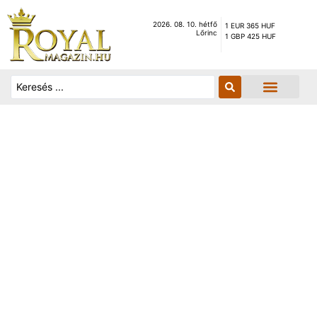
2026. 08. 10. hétfő
1 EUR 365 HUF
Lőrinc
1 GBP 425 HUF