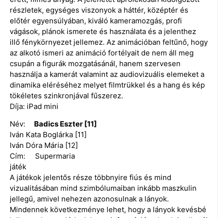
részletek, egységes viszonyok a háttér, középtér és
előtér egyensúlyában, kiváló kameramozgás, profi
vágások, plánok ismerete és használata és a jelenthez
illő fénykörnyezet jellemez. Az animációban feltűnő, hogy
az alkotó ismeri az animáció fortélyait de nem áll meg
csupán a figurák mozgatásánál, hanem szervesen
használja a kamerát valamint az audiovizuális elemeket a
dinamika eléréséhez melyet filmtrükkel és a hang és kép
tökéletes szinkronjával fűszerez.
Díja: iPad mini
Név:
Badics Eszter [11]
Iván Kata Boglárka [11]
Iván Dóra Mária [12]
Cím: Supermaria
játék
A játékok jelentős része többnyire fiús és mind
vizualitásában mind szimbólumaiban inkább maszkulin
jellegű, amivel nehezen azonosulnak a lányok.
Mindennek következménye lehet, hogy a lányok kevésbé