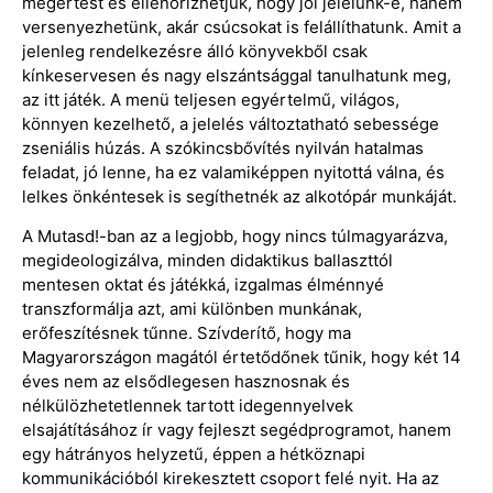
megértést és ellenőrizhetjük, hogy jól jelelünk-e, hanem
versenyezhetünk, akár csúcsokat is felállíthatunk. Amit a
jelenleg rendelkezésre álló könyvekből csak
kínkeservesen és nagy elszántsággal tanulhatunk meg,
az itt játék. A menü teljesen egyértelmű, világos,
könnyen kezelhető, a jelelés változtatható sebessége
zseniális húzás. A szókincsbővítés nyilván hatalmas
feladat, jó lenne, ha ez valamiképpen nyitottá válna, és
lelkes önkéntesek is segíthetnék az alkotópár munkáját.
A Mutasd!-ban az a legjobb, hogy nincs túlmagyarázva,
megideologizálva, minden didaktikus ballaszttól
mentesen oktat és játékká, izgalmas élménnyé
transzformálja azt, ami különben munkának,
erőfeszítésnek tűnne. Szívderítő, hogy ma
Magyarországon magától értetődőnek tűnik, hogy két 14
éves nem az elsődlegesen hasznosnak és
nélkülözhetetlennek tartott idegennyelvek
elsajátításához ír vagy fejleszt segédprogramot, hanem
egy hátrányos helyzetű, éppen a hétköznapi
kommunikációból kirekesztett csoport felé nyit. Ha az