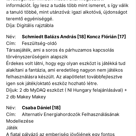
információt. Így lesz a tudás több mint ismeret, s így válik
a tanuló többé, mint utánzóvá: igazi alkotóvá, újdonságot
teremtő egyéniséggé.
Díja: Digitális rajztábla
Név:
Schmiedt Balázs András [18] Koncz Flórián [17]
Cím: Feszültség-oldó
Társasjáték, ami a soros és párhuzamos kapcsolás
törvényszerűségein alapszik
Érdekes volt látni, hogy egy olyan eszközt is játékká tud
alakítani a fantázia, ami eredetileg nagyon nem játékos
felhasználásra készült. Az alapötletet továbbfejlesztve
igen sok játék/oktató eszköz hozható létre.
Díjuk: 2 db MyDAQ eszközt ( NI Hungary felajánlásával) +
2 db Makey Makey
Név:
Csaba Dániel [18]
Cím: Alternatív Energiahordozók Felhasználásának
Modellezése
Játék
A fiatal pályázó az emberiség jövőjének egy fontos