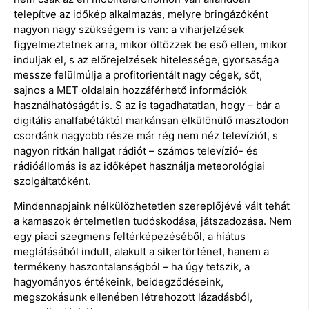
telepítve az időkép alkalmazás, melyre bringázóként
nagyon nagy szükségem is van: a viharjelzések
figyelmeztetnek arra, mikor öltözzek be eső ellen, mikor
induljak el, s az előrejelzések hitelessége, gyorsasága
messze felülmúlja a profitorientált nagy cégek, sőt,
sajnos a MET oldalain hozzáférhető információk
használhatóságát is. S az is tagadhatatlan, hogy – bár a
digitális analfabétáktól markánsan elkülönülő masztodon
csordánk nagyobb része már rég nem néz televíziót, s
nagyon ritkán hallgat rádiót – számos televízió- és
rádióállomás is az időképet használja meteorológiai
szolgáltatóként.
Mindennapjaink nélkülözhetetlen szereplőjévé vált tehát
a kamaszok értelmetlen tudóskodása, játszadozása. Nem
egy piaci szegmens feltérképezéséből, a hiátus
meglátásából indult, alakult a sikertörténet, hanem a
termékeny haszontalanságból – ha úgy tetszik, a
hagyományos értékeink, beidegződéseink,
megszokásunk ellenében létrehozott lázadásból,