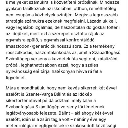
s melyeket számukra is közvetíteni próbálnak. Mindezzel
gyakran találkoznak az iskolában, otthon, remélhetőleg
nem csupán a közhelyek szintjén. Mégis: a legrosszabb
stratégia számukra ezeknek megfelelni. Lázadniuk kell,
vagy legalább izgalmas, de haszontalan dolgokkal tölteni
az idejüket, mert ezt a szerepet osztotta rájuk az
egymásra épülő, s egymással konfrontálódó
(masztodon-)generációk hosszú sora. Ez a termékeny
rosszalkodás, haszontalankodás az, amit a Szabadfogású
Számítógép verseny a kezdetek óta segíteni, katalizálni
próbál, leghathatósabban azzal, hogy a széles
nyilvánosság elé tárja, hatékonyan hívva rá fel a
figyelmet.
Mára elmondhatjuk, hogy nem kevés sikerrel: két évvel
ezelőtt is Szente-Varga Bálint és az Időkép
sikertörténetével példálództam, mely talán a
Szabadfogású Számítógép verseny történetének
leglátványosabb fejezete. Bálint – aki ahogy két évvel
ezelőtt, idén is a zsűri tagja volt – néhány éve egy
meteorológiai megfigyelésekre szakosodott közösségi