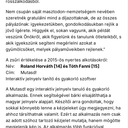
rosszalkodásból.
Nem csupán saját masztodon-nemzetségem nevében
szeretnék gratulálni mind a díjazottaknak, de az összes
pályázónak: igyekezetükben, gondolkodásukban rejlik a
jövő ígérete. Higgyék el, sokan vagyunk, akik példát
veszünk Önökről, akik figyelünk és tanulunk ötleteikből, s
akik igyekszünk segíteni megérlelni azokat a
gyümölcsöket, melyek pályaműveikben rejlenek.”
A zsűri értékelése a 2015-ös nyertes alkotásokról:
Név:
Roland Horváth [14] és Tóth Fanni [15]
Cím: Mutasd!
Interaktív jelnyelv tanító és gyakorló szoftver
A Mutasd! egy interaktív jelnyelv tanuló és gyakorló
alkalmazás. Ennek segítségével bárki elsajátíthatja a
magyar jelnyelv alapjait. Készítői arra gondoltak, hogy
sokkal könnyebb lenne a kézjeleket úgy megjegyezni, ha
ahhoz társíthatnak valamit. Ezért az alkalmazás nem csak
az adott szóhoz tartozó kézjelet mutatja, hanem mögötte
megjelenik kép is. Az alkalmazás több funkcióval