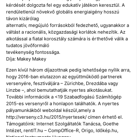
kérdését dolgozta fel egy edukatív játékon keresztül. A
rendületlenül növekvő globális energiaigény hosszú
távon kizárólag
alternatív, megújuló forrásokból fedezhető, ugyanakkor a
váltást a racionális, közgazdasági korlátok nehezítik. Az
alkotással a fiatal korosztály számára is érthetővé válik a
tudatos jövőformáló
tevékenység fontossága.
Díja: Makey Makey
Ezen kívül három díjazottnak pedig lehetősége nyílik arra,
hogy 2016-ban elutazzon az együttműködő partnerek
versenyére, fesztiváljára – Zürichbe, Drezdába vagy
Linzbe –, ahol bemutathatják nyertes alkotásukat.
További információk a <19 Szabadfogású Számítógép
2015-es versenyről a honlapon találhatók. A nyertes
pályamunkákból weboldal készül,amely a
http://verseny.c3.hu/2015/nyertesek/ címen érhető el.
Támogatóink: Internet Szolgáltatók Tanácsa, Goethe
Intézet, rentIT.hu – CompOffice-R, Origo, Időkép.hu,