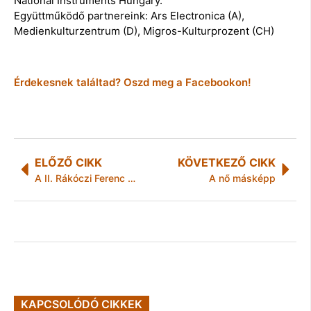
National Instruments Hungary.
Együttműködő partnereink: Ars Electronica (A),
Medienkulturzentrum (D), Migros-Kulturprozent (CH)
Érdekesnek találtad? Oszd meg a Facebookon!
ELŐZŐ CIKK
KÖVETKEZŐ CIKK
A II. Rákóczi Ferenc Megyei és Városi Könyvtár programjai
A nő másképp
KAPCSOLÓDÓ CIKKEK