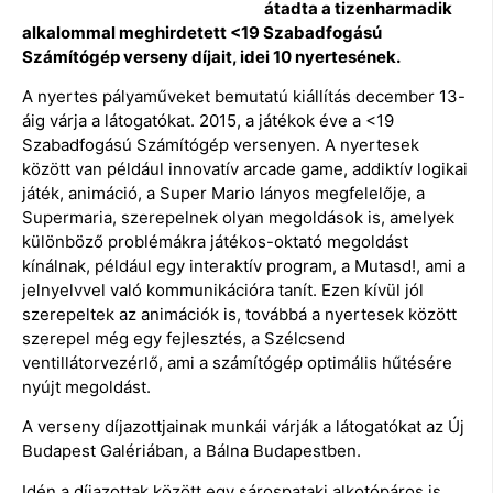
átadta a tizenharmadik
alkalommal meghirdetett <19 Szabadfogású
Számítógép verseny díjait, idei 10 nyertesének.
A nyertes pályaműveket bemutatú kiállítás december 13-
áig várja a látogatókat. 2015, a játékok éve a <19
Szabadfogású Számítógép versenyen. A nyertesek
között van például innovatív arcade game, addiktív logikai
játék, animáció, a Super Mario lányos megfelelője, a
Supermaria, szerepelnek olyan megoldások is, amelyek
különböző problémákra játékos-oktató megoldást
kínálnak, például egy interaktív program, a Mutasd!, ami a
jelnyelvvel való kommunikációra tanít. Ezen kívül jól
szerepeltek az animációk is, továbbá a nyertesek között
szerepel még egy fejlesztés, a Szélcsend
ventillátorvezérlő, ami a számítógép optimális hűtésére
nyújt megoldást.
A verseny díjazottjainak munkái várják a látogatókat az Új
Budapest Galériában, a Bálna Budapestben.
Idén a díjazottak között egy sárospataki alkotópáros is