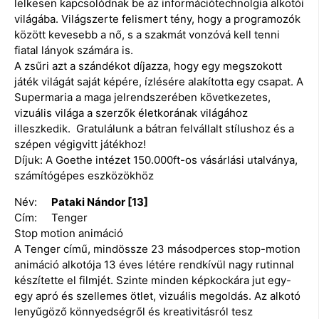
lelkesen kapcsolódnak be az információtechnolgia alkotói
világába. Világszerte felismert tény, hogy a programozók
között kevesebb a nő, s a szakmát vonzóvá kell tenni
fiatal lányok számára is.
A zsűri azt a szándékot díjazza, hogy egy megszokott
játék világát saját képére, ízlésére alakította egy csapat. A
Supermaria a maga jelrendszerében következetes,
vizuális világa a szerzők életkorának világához
illeszkedik. Gratulálunk a bátran felvállalt stílushoz és a
szépen végigvitt játékhoz!
Díjuk: A Goethe intézet 150.000ft-os vásárlási utalványa,
számítógépes eszközökhöz
Név:
Pataki Nándor [13]
Cím: Tenger
Stop motion animáció
A Tenger című, mindössze 23 másodperces stop-motion
animáció alkotója 13 éves létére rendkívül nagy rutinnal
készítette el filmjét. Szinte minden képkockára jut egy-
egy apró és szellemes ötlet, vizuális megoldás. Az alkotó
lenyűgöző könnyedségről és kreativitásról tesz