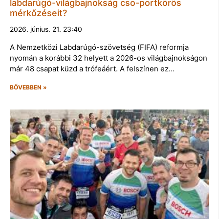
labdarúgó-világbajnokság cso-portkörös
mérkőzéseit?
2026. június. 21. 23:40
A Nemzetközi Labdarúgó-szövetség (FIFA) reformja
nyomán a korábbi 32 helyett a 2026-os világbajnokságon
már 48 csapat küzd a trófeáért. A felszínen ez…
BŐVEBBEN »