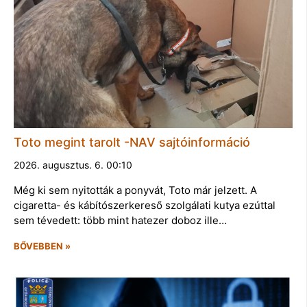
Toto megint tarolt -NAV sajtóinformáció
2026. augusztus. 6. 00:10
Még ki sem nyitották a ponyvát, Toto már jelzett. A
cigaretta- és kábítószerkereső szolgálati kutya ezúttal
sem tévedett: több mint hatezer doboz ille…
BŐVEBBEN »