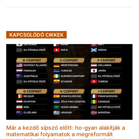
KAPCSOLÓDÓ CIKKEK
Már a kezdő sípszó előtt: ho-gyan alakítják a
matematikai folyamatok a megreformált