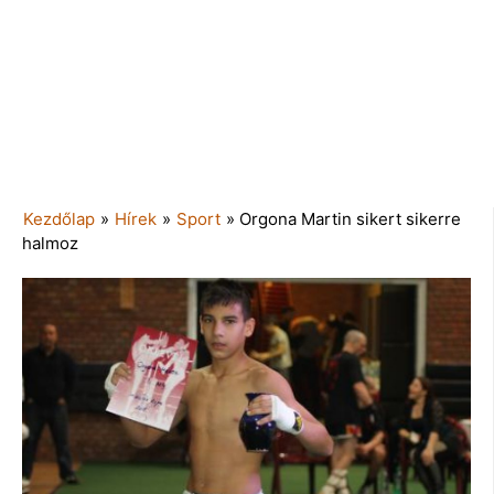
Kezdőlap
»
Hírek
»
Sport
»
Orgona Martin sikert sikerre
halmoz