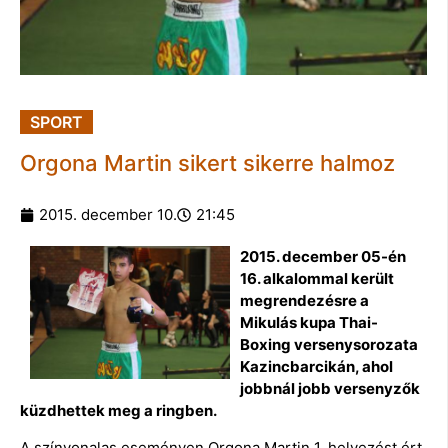
SPORT
Orgona Martin sikert sikerre halmoz
2015. december 10.
21:45
2015. december 05-én
16. alkalommal került
megrendezésre a
Mikulás kupa Thai-
Boxing versenysorozata
Kazincbarcikán, ahol
jobbnál jobb versenyzők
küzdhettek meg a ringben.
A színvonalas eseményen Orgona Martin 1. helyezést ért