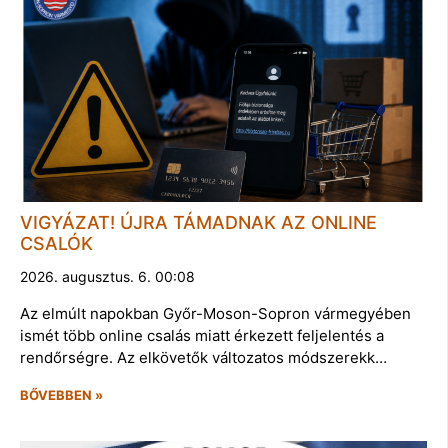
VIGYÁZAT! ÚJRA TÁMADNAK AZ ONLINE
CSALÓK
2026. augusztus. 6. 00:08
Az elmúlt napokban Győr-Moson-Sopron vármegyében
ismét több online csalás miatt érkezett feljelentés a
rendőrségre. Az elkövetők változatos módszerekk…
BŐVEBBEN »