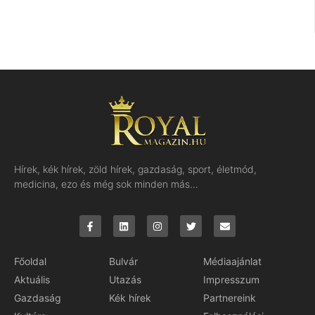
Hírek, kék hírek, zöld hírek, gazdaság, sport, életmód,
medicina, ezo és még sok minden más…
Főoldal
Bulvár
Médiaajánlat
Aktuális
Utazás
Impresszum
Gazdaság
Kék hírek
Partnereink