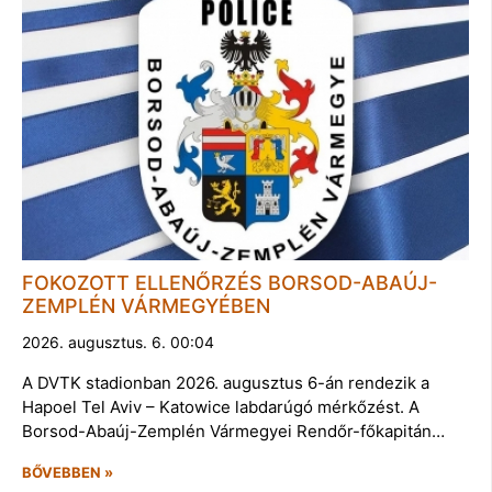
FOKOZOTT ELLENŐRZÉS BORSOD-ABAÚJ-
ZEMPLÉN VÁRMEGYÉBEN
2026. augusztus. 6. 00:04
A DVTK stadionban 2026. augusztus 6-án rendezik a
Hapoel Tel Aviv – Katowice labdarúgó mérkőzést. A
Borsod-Abaúj-Zemplén Vármegyei Rendőr-főkapitán…
BŐVEBBEN »