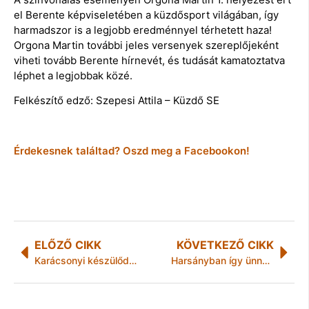
el Berente képviseletében a küzdősport világában, így
harmadszor is a legjobb eredménnyel térhetett haza!
Orgona Martin további jeles versenyek szereplőjeként
viheti tovább Berente hírnevét, és tudását kamatoztatva
léphet a legjobbak közé.
Felkészítő edző: Szepesi Attila – Küzdő SE
Érdekesnek találtad? Oszd meg a Facebookon!
ELŐZŐ CIKK
KÖVETKEZŐ CIKK
Karácsonyi készülődés jegyében
Harsányban így ünnepelnek decemberben