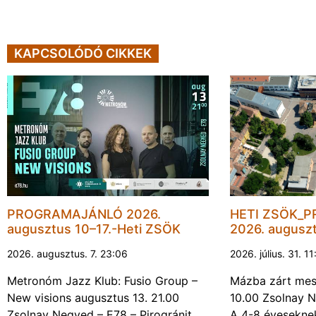
KAPCSOLÓDÓ CIKKEK
PROGRAMAJÁNLÓ 2026.
HETI ZSÖK_
augusztus 10–17.-Heti ZSÖK
2026. augusz
2026. augusztus. 7. 23:06
2026. július. 31. 1
Metronóm Jazz Klub: Fusio Group –
Mázba zárt mesé
New visions augusztus 13. 21.00
10.00 Zsolnay N
Zsolnay Negyed – E78 – Pirogránit
A 4-8 évesekne