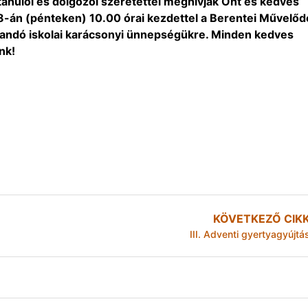
 tanulói és dolgozói szeretettel meghívják Önt és kedves
8-án (pénteken) 10.00 órai kezdettel a Berentei Művelőd
andó iskolai karácsonyi ünnepségükre. Minden kedves
nk!
KÖVETKEZŐ CIK
III. Adventi gyertyagyújtá