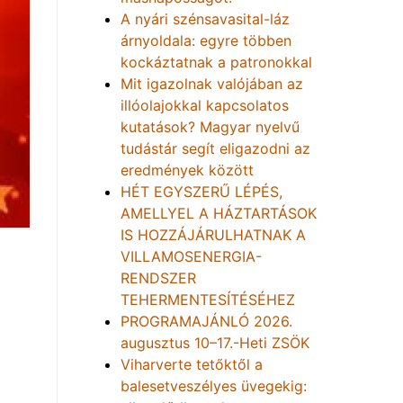
A nyári szénsavasital-láz
árnyoldala: egyre többen
kockáztatnak a patronokkal
Mit igazolnak valójában az
illóolajokkal kapcsolatos
kutatások? Magyar nyelvű
tudástár segít eligazodni az
eredmények között
HÉT EGYSZERŰ LÉPÉS,
AMELLYEL A HÁZTARTÁSOK
IS HOZZÁJÁRULHATNAK A
VILLAMOSENERGIA-
RENDSZER
TEHERMENTESÍTÉSÉHEZ
PROGRAMAJÁNLÓ 2026.
augusztus 10–17.-Heti ZSÖK
Viharverte tetőktől a
balesetveszélyes üvegekig: