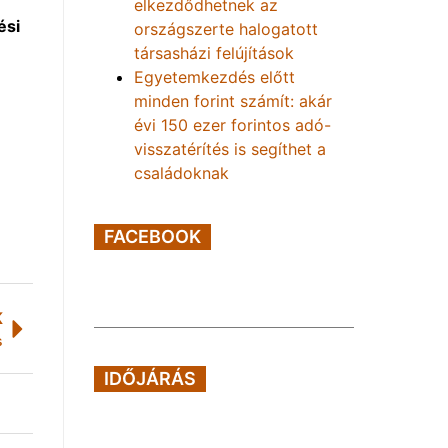
elkezdődhetnek az
ési
országszerte halogatott
társasházi felújítások
Egyetemkezdés előtt
minden forint számít: akár
évi 150 ezer forintos adó-
visszatérítés is segíthet a
családoknak
FACEBOOK
K
s
IDŐJÁRÁS