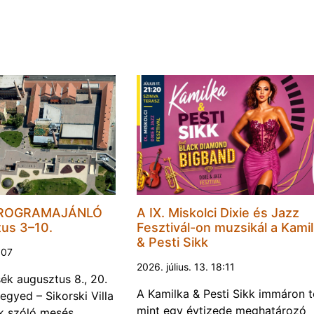
PROGRAMAJÁNLÓ
A IX. Miskolci Dixie és Jazz
tus 3–10.
Fesztivál-on muzsikál a Kami
& Pesti Sikk
1:07
2026. július. 13. 18:11
k augusztus 8., 20.
A Kamilka & Pesti Sikk immáron 
egyed – Sikorski Villa
mint egy évtizede meghatározó
k szóló mesés