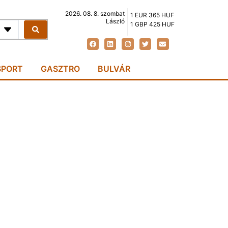
2026. 08. 8. szombat
1 EUR 365 HUF
László
1 GBP 425 HUF
SPORT
GASZTRO
BULVÁR