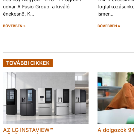
udvar A Fusio Group, a kiváló
foglalkozásunk
énekesnő, K…
ismer…
BŐVEBBEN »
BŐVEBBEN »
TOVÁBBI CIKKEK
AZ LG INSTAVIEW™
A dolgozók 94