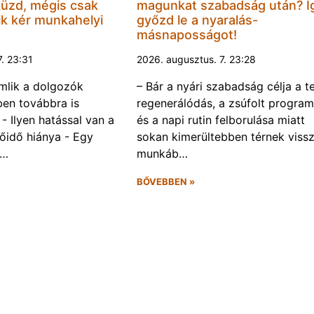
küzd, mégis csak
magunkat szabadság után? Í
k kér munkahelyi
győzd le a nyaralás-
másnaposságot!
7. 23:31
2026. augusztus. 7. 23:28
omlik a dolgozók
– Bár a nyári szabadság célja a te
ben továbbra is
regenerálódás, a zsúfolt progra
- Ilyen hatással van a
és a napi rutin felborulása miatt
őidő hiánya - Egy
sokan kimerültebben térnek vissz
f…
munkáb…
BŐVEBBEN »