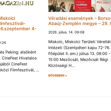
Miskolci
Véradási események – Borso
lmfesztivál-
Abaúj-Zemplén megye – 29. 
6.szeptember 4-
2026. július. 14. 09:08
Miskolc, Miskolci Területi Vérellá
0:24
Intézeti (Szentpéteri kapu 72-76.
és Peking: elsőként
Főépület II. em.) július 13. 08:00 -
. CineFest Hivatalos
15:00 Mezőcsát, Mezőcsát Régi
jából CineFest
Közösségi H…
közi Filmfesztivál, …
BŐVEBBEN »