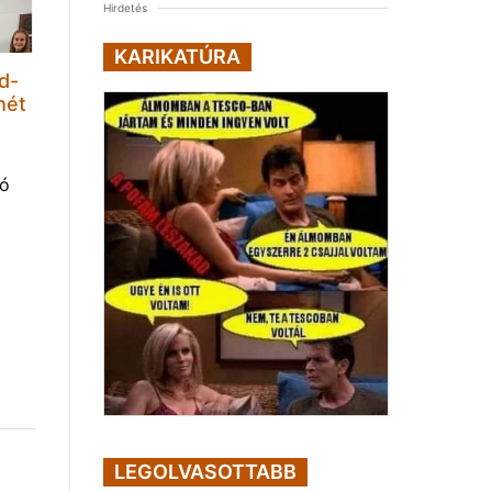
Hirdetés
KARIKATÚRA
d-
hét
tó
LEGOLVASOTTABB