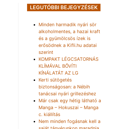
LEGUTÓBBI BEJEGYZÉSEK
Minden harmadik nyári sör
alkoholmentes, a hazai kraft
és a gyümölcsös ízek is
erősödnek a Kifli.hu adatai
szerint
KOMPAKT LÉGCSATORNÁS
KLÍMÁVAL BŐVÍTI
KÍNÁLATÁT AZ LG
Kerti sütögetés
biztonságosan: a Nébih
tanácsai nyári grillezéshez
Már csak egy hétig látható a
Manga – Hokuszai – Manga
c. kiállítás
Nem minden fogásnak kell a
saját tányérunkon maradnia