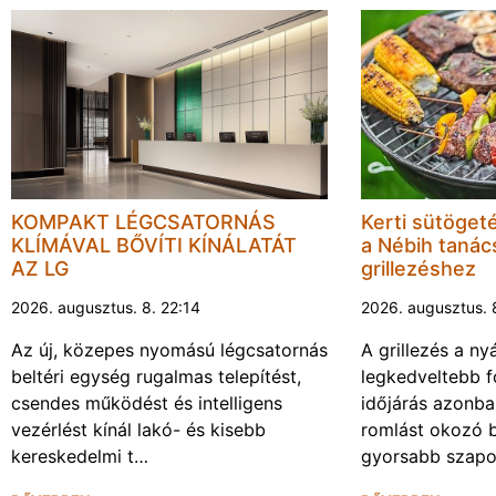
KOMPAKT LÉGCSATORNÁS
Kerti sütöget
KLÍMÁVAL BŐVÍTI KÍNÁLATÁT
a Nébih tanács
AZ LG
grillezéshez
2026. augusztus. 8. 22:14
2026. augusztus. 
Az új, közepes nyomású légcsatornás
A grillezés a ny
beltéri egység rugalmas telepítést,
legkedveltebb f
csendes működést és intelligens
időjárás azonba
vezérlést kínál lakó- és kisebb
romlást okozó 
kereskedelmi t…
gyorsabb szapo