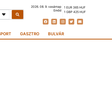
2026. 08. 9. vasárnap
1 EUR 365 HUF
Emőd
1 GBP 425 HUF
SPORT
GASZTRO
BULVÁR