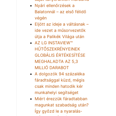
Nyári ellenőrzések a
Balatonnál – az első félidő
végén
Eljött az ideje a váltásnak –
ide vezet a műsorvezetők
útja a Palikék Világa után
AZ LG INSTAVIEW™
HŰTŐSZEKRÉNYEINEK
GLOBÁLIS ÉRTÉKESÍTÉSE
MEGHALADTA AZ 5,3
MILLIÓ DARABOT
A dolgozók 94 százaléka
fáradtsággal küzd, mégis
csak minden hatodik kér
munkahelyi segítséget
Miért érezzük fáradtabban
magunkat szabadság után?
Így győzd le a nyaralás-