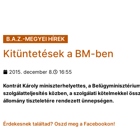
B.A.Z.-MEGYEI HÍREK
Kitüntetések a BM-ben
2015. december 8.
16:55
Kontrát Károly miniszterhelyettes, a Belügyminisztérium
szolgálatteljesítés közben, a szolgálati kötelmekkel ö
állomány tiszteletére rendezett ünnepségen.
Érdekesnek találtad? Oszd meg a Facebookon!