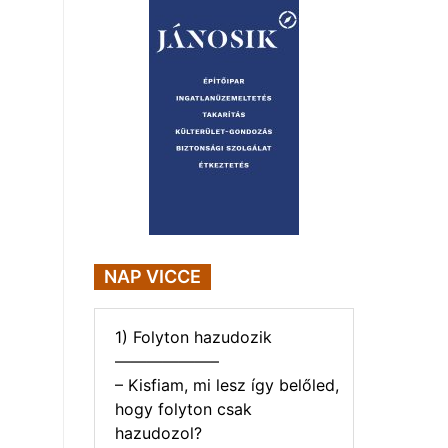
NAP VICCE
1) Folyton hazudozik
——————–
– Kisfiam, mi lesz így belőled,
hogy folyton csak
hazudozol?