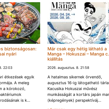
és biztonságosan:
Már csak egy hétig látható a
ai nyári
Manga – Hokuszai – Manga c.
kiállítás
8. 22:03
2026. augusztus. 8. 21:58
ári étkezések egyik
A hatalmas sikernek örvendő,
ormája. A meleg
augusztus 16-ig látogatható tárla
n a kórokozó,
Kacusika Hokuszai művész
baktériumok
munkásságát a kortárs japán ma
rodásának is k…
(képregények) perspektíváj…