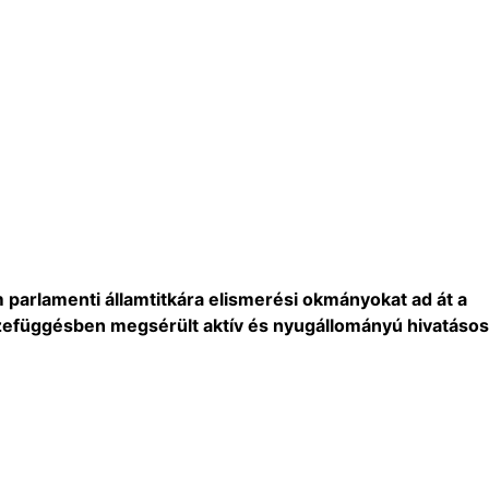
 parlamenti államtitkára elismerési okmányokat ad át a
sszefüggésben megsérült aktív és nyugállományú hivatásos