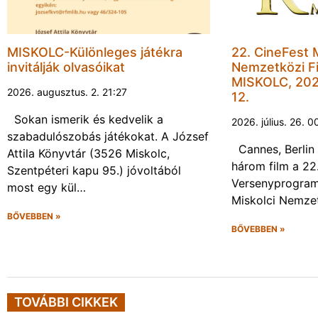
MISKOLC-Különleges játékra
22. CineFest 
invitálják olvasóikat
Nemzetközi Fi
MISKOLC, 202
2026. augusztus. 2. 21:27
12.
Sokan ismerik és kedvelik a
2026. július. 26. 0
szabadulószobás játékokat. A József
Cannes, Berlin 
Attila Könyvtár (3526 Miskolc,
három film a 22
Szentpéteri kapu 95.) jóvoltából
Versenyprogram
most egy kül…
Miskolci Nemzet
BŐVEBBEN »
BŐVEBBEN »
TOVÁBBI CIKKEK