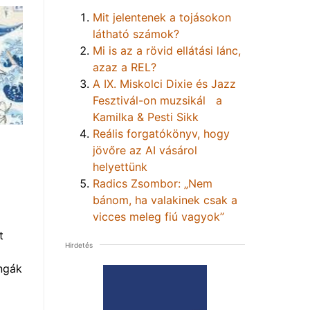
Mit jelentenek a tojásokon
látható számok?
Mi is az a rövid ellátási lánc,
azaz a REL?
A IX. Miskolci Dixie és Jazz
Fesztivál-on muzsikál a
Kamilka & Pesti Sikk
Reális forgatókönyv, hogy
jövőre az AI vásárol
helyettünk
Radics Zsombor: „Nem
bánom, ha valakinek csak a
vicces meleg fiú vagyok”
t
Hirdetés
ngák