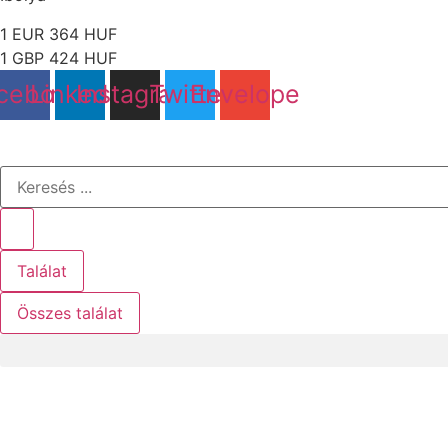
1 EUR 364 HUF
1 GBP 424 HUF
cebook
Linkedin
Instagram
Twitter
Envelope
Search
...
Találat
Összes találat