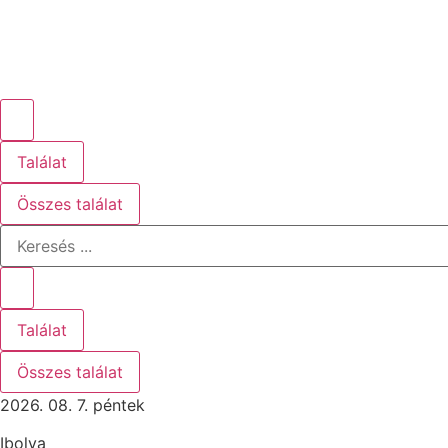
Találat
Összes találat
Search
...
Találat
Összes találat
2026. 08. 7. péntek
Ibolya