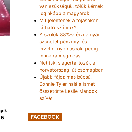
van szükségük, tőlük kérnek
leginkább a magyarok
Mit jelentenek a tojásokon
látható számok?
A szülők 88%-a érzi a nyári
szünetet pénzügyi és
érzelmi nyomásnak, pedig
lenne rá megoldás
Netrisk: slágertartozék a
horvátországi úticsomagban
Újabb fájdalmas búcsú,
Bonnie Tyler halála ismét
összetörte Leslie Mandoki
szívét
gyik
FACEBOOK
15