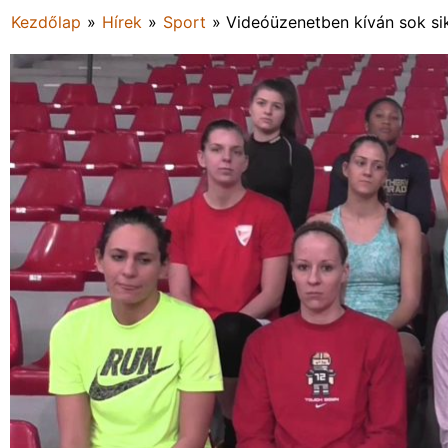
Kezdőlap
»
Hírek
»
Sport
»
Videóüzenetben kíván sok si