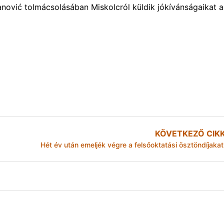
anović tolmácsolásában Miskolcról küldik jókívánságaikat a
KÖVETKEZŐ CIK
Hét év után emeljék végre a felsőoktatási ösztöndíjakat