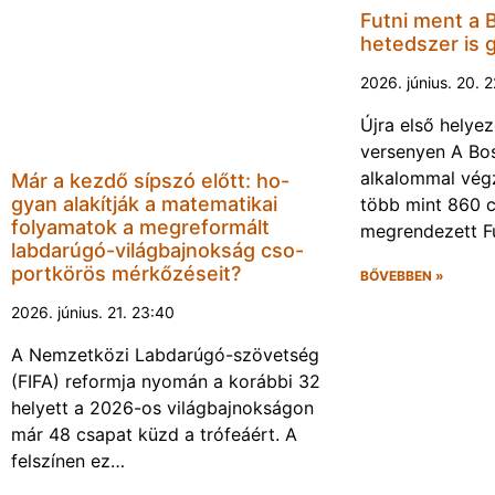
Futni ment a 
hetedszer is 
2026. június. 20. 
Újra első helyez
versenyen A Bos
alkalommal végz
Már a kezdő sípszó előtt: ho-
gyan alakítják a matematikai
több mint 860 c
folyamatok a megreformált
megrendezett F
labdarúgó-világbajnokság cso-
portkörös mérkőzéseit?
BŐVEBBEN »
2026. június. 21. 23:40
A Nemzetközi Labdarúgó-szövetség
(FIFA) reformja nyomán a korábbi 32
helyett a 2026-os világbajnokságon
már 48 csapat küzd a trófeáért. A
felszínen ez…