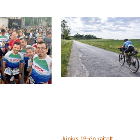
Június 19-én rajtolt