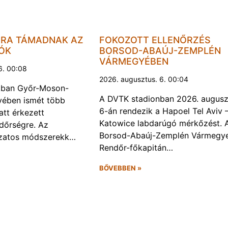
JRA TÁMADNAK AZ
FOKOZOTT ELLENŐRZÉS
LÓK
BORSOD-ABAÚJ-ZEMPLÉN
VÁRMEGYÉBEN
6. 00:08
2026. augusztus. 6. 00:04
kban Győr-Moson-
A DVTK stadionban 2026. augusz
ében ismét több
6-án rendezik a Hapoel Tel Aviv 
att érkezett
Katowice labdarúgó mérkőzést. 
ndőrségre. Az
Borsod-Abaúj-Zemplén Vármegye
ozatos módszerekk…
Rendőr-főkapitán…
BŐVEBBEN »