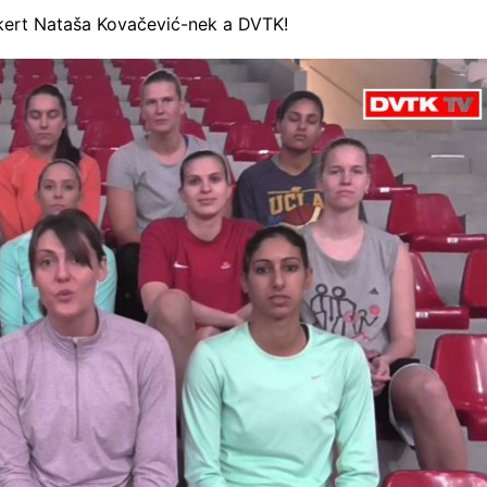
kert Nataša Kovačević-nek a DVTK!