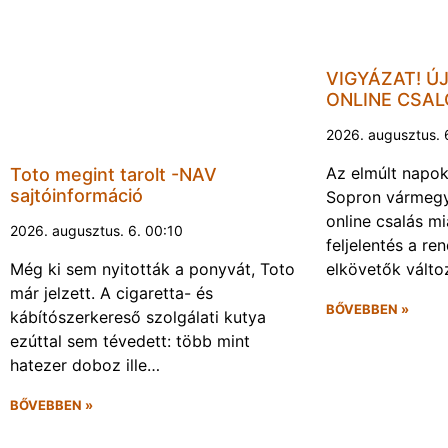
VIGYÁZAT! Ú
ONLINE CSA
2026. augusztus. 
Az elmúlt napo
Toto megint tarolt -NAV
sajtóinformáció
Sopron vármegy
online csalás mi
2026. augusztus. 6. 00:10
feljelentés a re
Még ki sem nyitották a ponyvát, Toto
elkövetők vált
már jelzett. A cigaretta- és
BŐVEBBEN »
kábítószerkereső szolgálati kutya
ezúttal sem tévedett: több mint
hatezer doboz ille…
BŐVEBBEN »