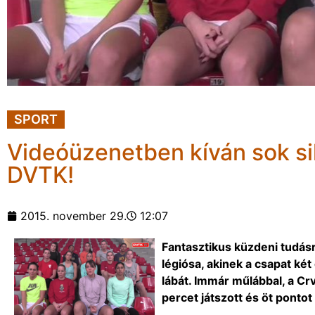
SPORT
Videóüzenetben kíván sok si
DVTK!
2015. november 29.
12:07
Fantasztikus küzdeni tudásr
légiósa, akinek a csapat két
lábát. Immár műlábbal, a Cr
percet játszott és öt pontot