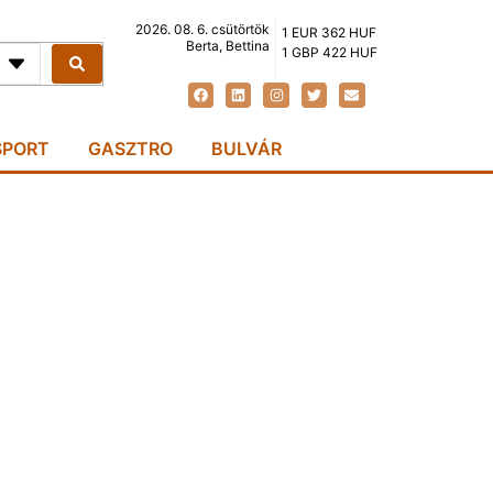
2026. 08. 6. csütörtök
1 EUR 362 HUF
Berta, Bettina
1 GBP 422 HUF
SPORT
GASZTRO
BULVÁR