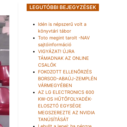
LEGUTÓBBI BEJEGYZÉSEK
Idén is népszerű volt a
könyvtári tábor
Toto megint tarolt -NAV
sajtóinformáció
VIGYÁZAT! ÚJRA
TÁMADNAK AZ ONLINE
CSALÓK
FOKOZOTT ELLENŐRZÉS
BORSOD-ABAÚJ-ZEMPLÉN
VÁRMEGYÉBEN
AZ LG ELECTRONICS 600
KW-OS HŰTŐFOLYADÉK-
ELOSZTÓ EGYSÉGE
MEGSZEREZTE AZ NVIDIA
TANÚSÍTÁSÁT
Lehullt a lepel: ha pénzre