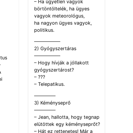
– Ha ügyetlen vagyok
börtöntöltelék, ha ügyes
vagyok meteorológus,
ha nagyon ügyes vagyok,
politikus.
—————–
2) Gyógyszertáras
—————–
tus
– Hogy hívják a jóllakott
–
gyógyszertárost?
A
– ???
i
– Telepatikus.
————–
3) Kéményseprő
————–
– Jean, hallotta, hogy tegnap
elütöttek egy kéményseprőt?
– Hát ez rettenetes! Már a