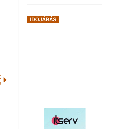
IDŐJÁRÁS
K
!