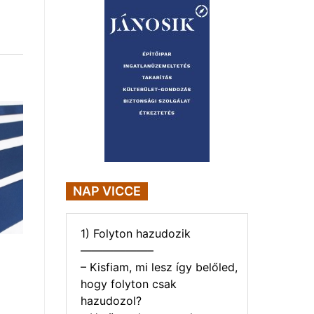
NAP VICCE
1) Folyton hazudozik
——————–
– Kisfiam, mi lesz így belőled,
hogy folyton csak
hazudozol?