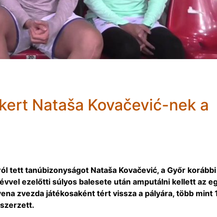
kert Nataša Kovačević-nek a
ól tett tanúbizonyságot Nataša Kovačević, a Győr korábbi
 évvel ezelőtti súlyos balesete után amputálni kellett az e
vena zvezda játékosaként tért vissza a pályára, több mint 
 szerzett.