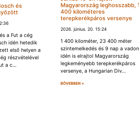
Magyarország leghosszabb, 
Bosch és
400 kilométeres
győzött
terepkerékpáros versenye
22:36
2026. június. 20. 15:24
és a Fut a cég
1 400 kilométer, 23 400 méter
ch idén hetedik
szintemelkedés és 9 nap a vadon
ett első helyen a
idén is elrajtol Magyarország
ég részvételével
legkeményebb terepkerékpáros
ut a c…
versenye, a Hungarian Div…
BŐVEBBEN »