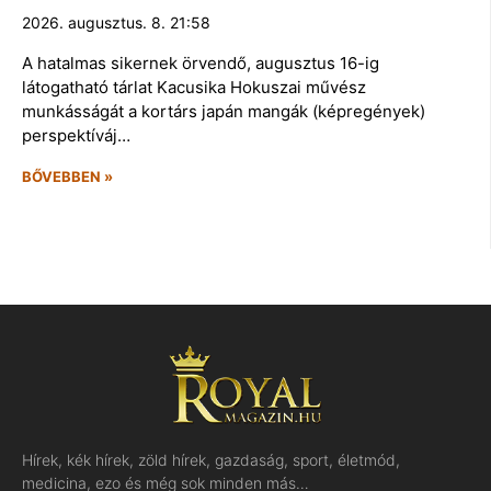
2026. augusztus. 8. 21:58
A hatalmas sikernek örvendő, augusztus 16-ig
látogatható tárlat Kacusika Hokuszai művész
munkásságát a kortárs japán mangák (képregények)
perspektíváj…
BŐVEBBEN »
Hírek, kék hírek, zöld hírek, gazdaság, sport, életmód,
medicina, ezo és még sok minden más…