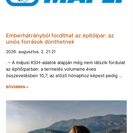
Emberhátrányból fordíthat az építőipar: az
uniós források dönthetnek
2026. augusztus. 2. 21:21
. – A májusi KSH-adatok alapján még nem látszik fordulat
az építőiparban: a termelés volumene éves
összevetésben 10,7, az előző hónaphoz képest pedig …
BŐVEBBEN »