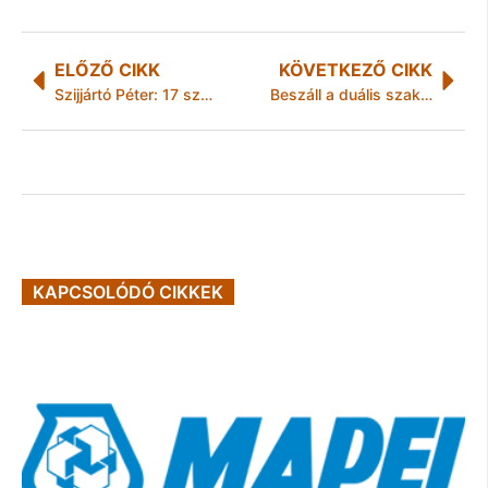
ELŐZŐ CIKK
KÖVETKEZŐ CIKK
Szijjártó Péter: 17 százalékkal nőtt az autóipar teljesítménye
Beszáll a duális szakképzésbe az Apollo Tyres
KAPCSOLÓDÓ CIKKEK