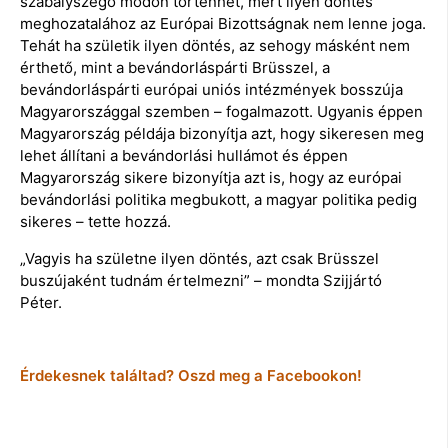
szabályszegő módon történhet, mert ilyen döntés
meghozatalához az Európai Bizottságnak nem lenne joga.
Tehát ha születik ilyen döntés, az sehogy másként nem
érthető, mint a bevándorláspárti Brüsszel, a
bevándorláspárti európai uniós intézmények bosszúja
Magyarországgal szemben – fogalmazott. Ugyanis éppen
Magyarország példája bizonyítja azt, hogy sikeresen meg
lehet állítani a bevándorlási hullámot és éppen
Magyarország sikere bizonyítja azt is, hogy az európai
bevándorlási politika megbukott, a magyar politika pedig
sikeres – tette hozzá.
„Vagyis ha születne ilyen döntés, azt csak Brüsszel
buszújaként tudnám értelmezni” – mondta Szijjártó
Péter.
Érdekesnek találtad? Oszd meg a Facebookon!