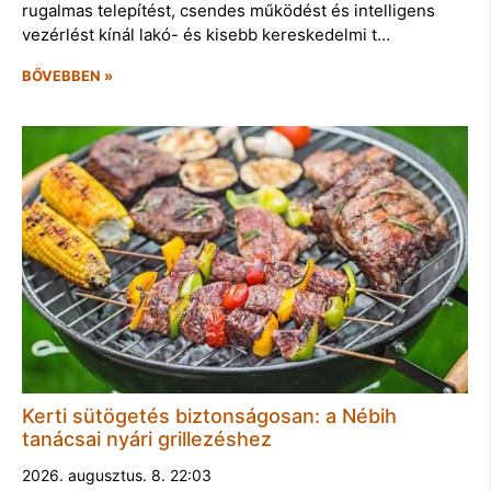
rugalmas telepítést, csendes működést és intelligens
vezérlést kínál lakó- és kisebb kereskedelmi t…
BŐVEBBEN »
Kerti sütögetés biztonságosan: a Nébih
tanácsai nyári grillezéshez
2026. augusztus. 8. 22:03