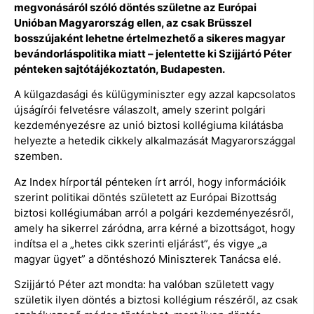
megvonásáról szóló döntés születne az Európai
Unióban Magyarország ellen, az csak Brüsszel
bosszújaként lehetne értelmezhető a sikeres magyar
bevándorláspolitika miatt – jelentette ki Szijjártó Péter
pénteken sajtótájékoztatón, Budapesten.
A külgazdasági és külügyminiszter egy azzal kapcsolatos
újságírói felvetésre válaszolt, amely szerint polgári
kezdeményezésre az unió biztosi kollégiuma kilátásba
helyezte a hetedik cikkely alkalmazását Magyarországgal
szemben.
Az Index hírportál pénteken írt arról, hogy információik
szerint politikai döntés született az Európai Bizottság
biztosi kollégiumában arról a polgári kezdeményezésről,
amely ha sikerrel záródna, arra kérné a bizottságot, hogy
indítsa el a „hetes cikk szerinti eljárást”, és vigye „a
magyar ügyet” a döntéshozó Miniszterek Tanácsa elé.
Szijjártó Péter azt mondta: ha valóban született vagy
születik ilyen döntés a biztosi kollégium részéről, az csak