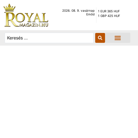
2026. 08. 9. vasárnap
1 EUR 365 HUF
Emőd
1 GBP 425 HUF