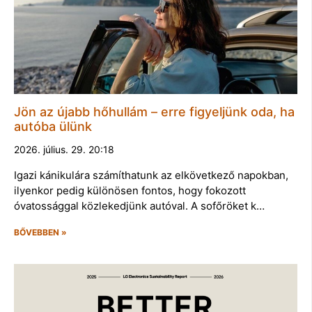
Jön az újabb hőhullám – erre figyeljünk oda, ha
autóba ülünk
2026. július. 29. 20:18
Igazi kánikulára számíthatunk az elkövetkező napokban,
ilyenkor pedig különösen fontos, hogy fokozott
óvatossággal közlekedjünk autóval. A sofőröket k…
BŐVEBBEN »