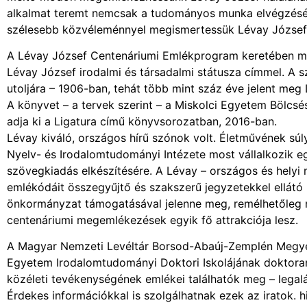
alkalmat teremt nemcsak a tudományos munka elvégzésére
szélesebb közvéleménnyel megismertessük Lévay Józsefet
A Lévay József Centenáriumi Emlékprogram keretében meg
Lévay József irodalmi és társadalmi státusza címmel. A s
utoljára – 1906-ban, tehát több mint száz éve jelent meg
A könyvet – a tervek szerint – a Miskolci Egyetem Bölc
adja ki a Ligatura című könyvsorozatban, 2016-ban.
Lévay kiváló, országos hírű szónok volt. Életművének sú
Nyelv- és Irodalomtudományi Intézete most vállalkozik eg
szövegkiadás elkészítésére. A Lévay – országos és hely
emlékódáit összegyűjtő és szakszerű jegyzetekkel ellátó
önkormányzat támogatásával jelenne meg, remélhetőleg mi
centenáriumi megemlékezések egyik fő attrakciója lesz.
A Magyar Nemzeti Levéltár Borsod-Abaúj-Zemplén Megyei
Egyetem Irodalomtudományi Doktori Iskolájának doktorandu
közéleti tevékenységének emlékei találhatók meg – legaláb
Érdekes információkkal is szolgálhatnak ezek az iratok.