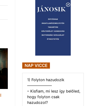
NAP VICCE
1) Folyton hazudozik
——————–
– Kisfiam, mi lesz így belőled,
l
hogy folyton csak
hazudozol?