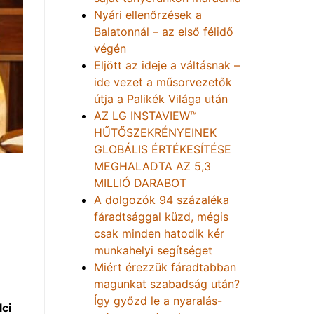
Nyári ellenőrzések a
Balatonnál – az első félidő
végén
Eljött az ideje a váltásnak –
ide vezet a műsorvezetők
útja a Palikék Világa után
AZ LG INSTAVIEW™
HŰTŐSZEKRÉNYEINEK
GLOBÁLIS ÉRTÉKESÍTÉSE
MEGHALADTA AZ 5,3
MILLIÓ DARABOT
A dolgozók 94 százaléka
fáradtsággal küzd, mégis
csak minden hatodik kér
munkahelyi segítséget
Miért érezzük fáradtabban
magunkat szabadság után?
Így győzd le a nyaralás-
ci