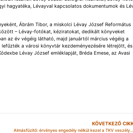
tárgyi hagyatéka, Lévayval kapcsolatos dokumentumok és Lé
eként, Ábrám Tibor, a miskolci Lévay József Református
özött – Lévay-fotókat, kéziratokat, dedikált könyveket
ban az év végéig látható, majd januártól március végéig a
lefűzték a városi könyvtár kezdeményezésére létrejött, és
r Kódexbe Lévay József emléklapját, Bréda Emese, az Avasi
KÖVETKEZŐ CIK
Almásfüzitő: érvényes engedély nélkül kezel a TKV veszélyes hullad