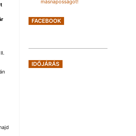
másnaposságot!
t
ár
FACEBOOK
I.
IDŐJÁRÁS
án
majd