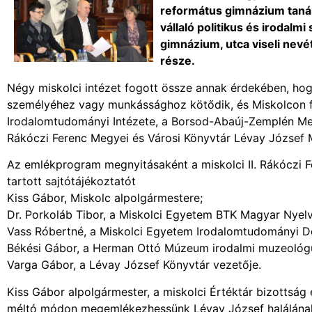
református gimnázium tanár
vállaló politikus és irodalm
gimnázium, utca viseli nevé
része.
Négy miskolci intézet fogott össze annak érdekében, ho
személyéhez vagy munkássághoz kötődik, és Miskolcon fe
Irodalomtudományi Intézete, a Borsod-Abaúj-Zemplén Meg
Rákóczi Ferenc Megyei és Városi Könyvtár Lévay József 
Az emlékprogram megnyitásaként a miskolci II. Rákóczi 
tartott sajtótájékoztatót
Kiss Gábor, Miskolc alpolgármestere;
Dr. Porkoláb Tibor, a Miskolci Egyetem BTK Magyar Nyel
Vass Róbertné, a Miskolci Egyetem Irodalomtudományi Do
Békési Gábor, a Herman Ottó Múzeum irodalmi muzeológ
Varga Gábor, a Lévay József Könyvtár vezetője.
Kiss Gábor alpolgármester, a miskolci Értéktár bizottság
méltó módon megemlékezhessünk Lévay József halálának 