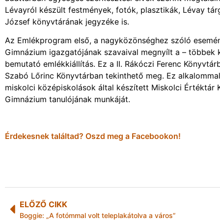
Lévayról készült festmények, fotók, plasztikák, Lévay 
József könyvtárának jegyzéke is.
Az Emlékprogram első, a nagyközönséghez szóló esemény
Gimnázium igazgatójának szavaival megnyílt a – többek k
bemutató emlékkiállítás. Ez a II. Rákóczi Ferenc Könyvtár
Szabó Lőrinc Könyvtárban tekinthető meg. Ez alkalommal 
miskolci középiskolások által készített Miskolci Értéktá
Gimnázium tanulójának munkáját.
Érdekesnek találtad? Oszd meg a Facebookon!
ELŐZŐ CIKK
Boggie: „A fotómmal volt teleplakátolva a város”