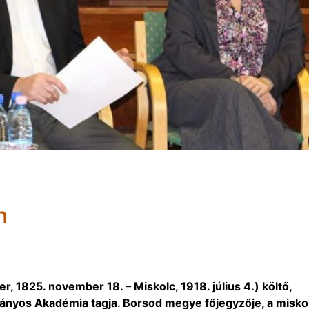
n
, 1825. november 18. – Miskolc, 1918. július 4.) költő,
nyos Akadémia tagja. Borsod megye főjegyzője, a miskol