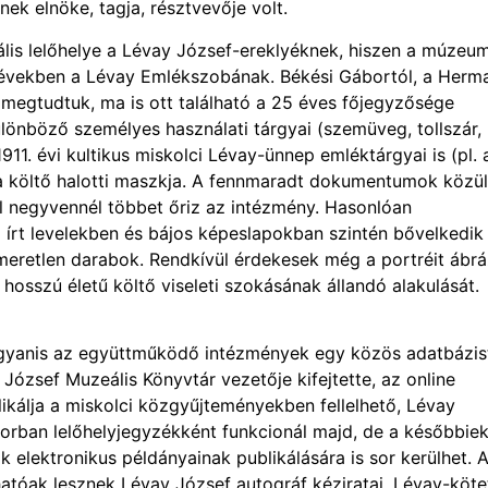
k elnöke, tagja, résztvevője volt.
lis lelőhelye a Lévay József-ereklyéknek, hiszen a múzeu
i években a Lévay Emlékszobának. Békési Gábortól, a Herm
megtudtuk, ma is ott található a 25 éves főjegyzősége
lönböző személyes használati tárgyai (szemüveg, tollszár,
1911. évi kultikus miskolci Lévay-ünnep emléktárgyai is (pl. 
 a költő halotti maszkja. A fennmaradt dokumentumok közül
ől negyvennél többet őriz az intézmény. Hasonlóan
 írt levelekben és bájos képeslapokban szintén bővelkedik
smeretlen darabok. Rendkívül érdekesek még a portréit ábr
osszú életű költő viseleti szokásának állandó alakulását.
gyanis az együttműködő intézmények egy közös adatbázis
József Muzeális Könyvtár vezetője kifejtette, az online
blikálja a miskolci közgyűjteményekben fellelhető, Lévay
orban lelőhelyjegyzékként funkcionál majd, de a későbbie
elektronikus példányainak publikálására is sor kerülhet. 
atóak lesznek Lévay József autográf kéziratai, Lévay-köte