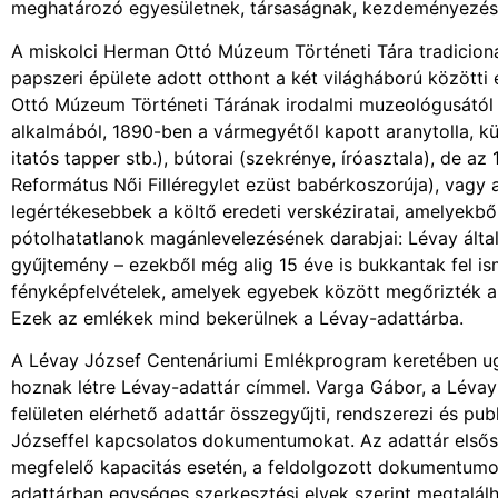
meghatározó egyesületnek, társaságnak, kezdeményezésne
A miskolci Herman Ottó Múzeum Történeti Tára tradicioná
papszeri épülete adott otthont a két világháború között
Ottó Múzeum Történeti Tárának irodalmi muzeológusától 
alkalmából, 1890-ben a vármegyétől kapott aranytolla, kü
itatós tapper stb.), bútorai (szekrénye, íróasztala), de az 
Református Női Filléregylet ezüst babérkoszorúja), vagy
legértékesebbek a költő eredeti verskéziratai, amelyekb
pótolhatatlanok magánlevelezésének darabjai: Lévay által
gyűjtemény – ezekből még alig 15 éve is bukkantak fel i
fényképfelvételek, amelyek egyebek között megőrizték a h
Ezek az emlékek mind bekerülnek a Lévay-adattárba.
A Lévay József Centenáriumi Emlékprogram keretében u
hoznak létre Lévay-adattár címmel. Varga Gábor, a Lévay 
felületen elérhető adattár összegyűjti, rendszerezi és pu
Józseffel kapcsolatos dokumentumokat. Az adattár elsős
megfelelő kapacitás esetén, a feldolgozott dokumentumok 
adattárban egységes szerkesztési elvek szerint megtalálh