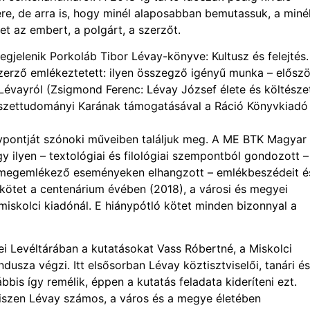
, de arra is, hogy minél alaposabban bemutassuk, a miné
 az embert, a polgárt, a szerzőt.
jelenik Porkoláb Tibor Lévay-könyve: Kultusz és felejtés.
zerző emlékeztetett: ilyen összegző igényű munka – előszö
 Lévayról (Zsigmond Ferenc: Lévay József élete és költészet
sészettudományi Karának támogatásával a Ráció Könyvkiadó
lypontját szónoki műveiben találjuk meg. A ME BTK Magyar
y ilyen – textológiai és filológiai szempontból gondozott –
i megemlékező eseményeken elhangzott – emlékbeszédeit é
 kötet a centenárium évében (2018), a városi és megyei
skolci kiadónál. E hiánypótló kötet minden bizonnyal a
 Levéltárában a kutatásokat Vass Róbertné, a Miskolci
sza végzi. Itt elsősorban Lévay köztisztviselői, tanári és
bis így remélik, éppen a kutatás feladata kideríteni ezt.
 hiszen Lévay számos, a város és a megye életében