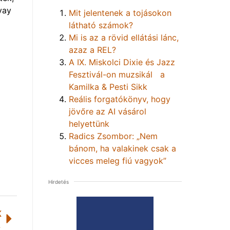
vay
Mit jelentenek a tojásokon
látható számok?
Mi is az a rövid ellátási lánc,
azaz a REL?
A IX. Miskolci Dixie és Jazz
Fesztivál-on muzsikál a
Kamilka & Pesti Sikk
Reális forgatókönyv, hogy
jövőre az AI vásárol
helyettünk
Radics Zsombor: „Nem
bánom, ha valakinek csak a
vicces meleg fiú vagyok”
Hirdetés
K
ékot