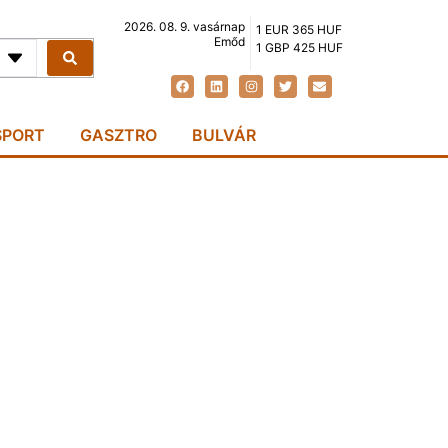
2026. 08. 9. vasárnap
1 EUR 365 HUF
Emőd
1 GBP 425 HUF
SPORT
GASZTRO
BULVÁR