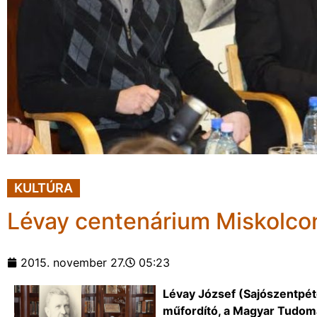
KULTÚRA
Lévay centenárium Miskolco
2015. november 27.
05:23
Lévay József (Sajószentpéter
műfordító, a Magyar Tudomá