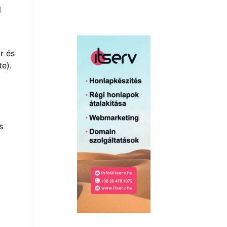
l
r és
e).
s