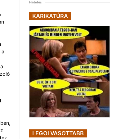
Hirdetés
m
KARIKATÚRA
an
a
 a
 a
ázoló
t
kben,
Az
LEGOLVASOTTABB
tek,