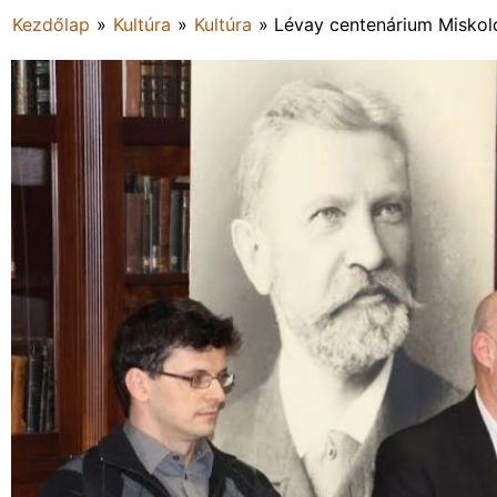
Kezdőlap
»
Kultúra
»
Kultúra
»
Lévay centenárium Miskol