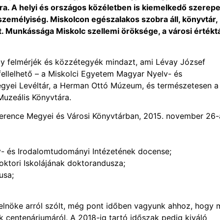
a. A helyi és országos közéletben is kiemelkedő szerepe
i személyiség. Miskolcon egészalakos szobra áll, könyvtár,
t. Munkássága Miskolc szellemi öröksége, a városi értékt
gy felmérjék és közzétegyék mindazt, ami Lévay József
llelhető – a Miskolci Egyetem Magyar Nyelv- és
yei Levéltár, a Herman Ottó Múzeum, és természetesen a I
Muzeális Könyvtára.
Ference Megyei és Városi Könyvtárban, 2015. november 26-
v- és Irodalomtudományi Intézetének docense;
ktori Iskolájának doktorandusza;
usa;
 elnöke arról szólt, még pont időben vagyunk ahhoz, hogy 
centenáriumáról. A 2018-ig tartó időszak pedig kiváló