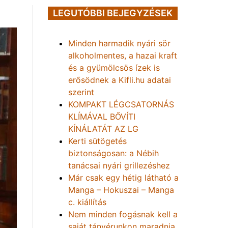
LEGUTÓBBI BEJEGYZÉSEK
Minden harmadik nyári sör
alkoholmentes, a hazai kraft
és a gyümölcsös ízek is
erősödnek a Kifli.hu adatai
szerint
KOMPAKT LÉGCSATORNÁS
KLÍMÁVAL BŐVÍTI
KÍNÁLATÁT AZ LG
Kerti sütögetés
biztonságosan: a Nébih
tanácsai nyári grillezéshez
Már csak egy hétig látható a
Manga – Hokuszai – Manga
c. kiállítás
Nem minden fogásnak kell a
saját tányérunkon maradnia