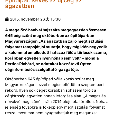
Építőipar: kevés az új cég az
ágazatban
2015. november 26.
15:30
A megelőző havival hajszálra megegyezően összesen
645 cég szűnt meg októberben az építőiparban
Magyarországon. „Az ágazatban zajló megtisztulási
folyamat tempóját jól mutatja, hogy míg idén negyedik
alkalommal emelkedett hatszáz fölé a törlések száma,
korábban egyetlen ilyen hónap sem volt” – mondja
Pertics Richárd, az adatokat közzétevő Opten
céginformációs szolgáltató igazgatója.
Októberben 645 építőipari vállalkozás szűnt meg
Magyarországon, ezzel megismétlődött a szeptemberi
rekord. Ilyen sok céget korábban sohasem törölt a
cégbíróság egyetlen hónap leforgása alatt. „A magas és
növekvő megszűnési ráta 2014 eleje óta töretlen. Noha a
jelenség továbbra is főképp egy megtisztulási folyamat
része, most már nem nyugtathatjuk meg magunkat