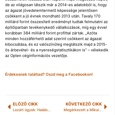
de az világosan látszik már a 2014-es adatokból is, hogy
az ágazat jövedelemtermelő képessége jelentősen
csökkent a jó évnek mondható 2013 után. Tavaly 170
milliárd forint összesített eredményt tudtak felmutatni az
építőiparban tevékenykedő vállalkozások, míg egy évvel
korábban 384 milliárd forint profittal zártak. „Azóta
minden hozzáférhető adat szerint csökkent az ágazat
kibocsátása, és ez valószínűleg meglátszik majd a 2015-
ös árbevétel- és a nyereségstatisztikákon is” – vélekedik
az Opten céginformációs vezetője.
Érdekesnek találtad? Oszd meg a Facebookon!
ELŐZŐ CIKK
KÖVETKEZŐ CIKK
Lezárt ügyek: Halálos előzés
Megérkezett a Mikulás Miskolctapolcára az Avalon Parkba!