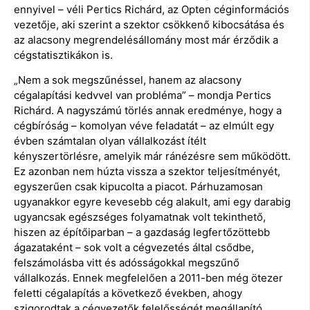
ennyivel – véli Pertics Richárd, az Opten céginformációs
vezetője, aki szerint a szektor csökkenő kibocsátása és
az alacsony megrendelésállomány most már érződik a
cégstatisztikákon is.
„Nem a sok megszűnéssel, hanem az alacsony
cégalapítási kedvvel van probléma” – mondja Pertics
Richárd. A nagyszámú törlés annak eredménye, hogy a
cégbíróság – komolyan véve feladatát – az elmúlt egy
évben számtalan olyan vállalkozást ítélt
kényszertörlésre, amelyik már ránézésre sem működött.
Ez azonban nem húzta vissza a szektor teljesítményét,
egyszerűen csak kipucolta a piacot. Párhuzamosan
ugyanakkor egyre kevesebb cég alakult, ami egy darabig
ugyancsak egészséges folyamatnak volt tekinthető,
hiszen az építőiparban – a gazdaság legfertőzöttebb
ágazataként – sok volt a cégvezetés által csődbe,
felszámolásba vitt és adósságokkal megszűnő
vállalkozás. Ennek megfelelően a 2011-ben még ötezer
feletti cégalapítás a következő években, ahogy
szigorodtak a cégvezetők felelősségét megállapító