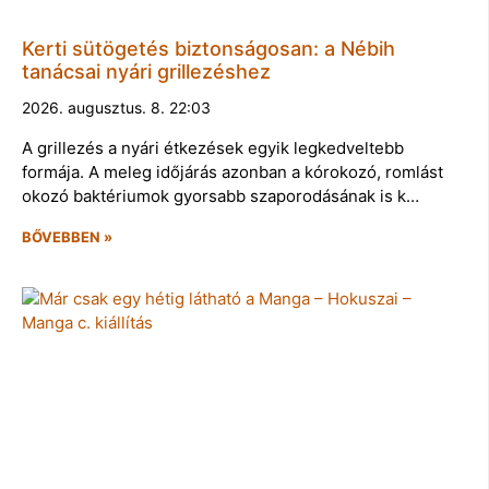
Kerti sütögetés biztonságosan: a Nébih
tanácsai nyári grillezéshez
2026. augusztus. 8. 22:03
A grillezés a nyári étkezések egyik legkedveltebb
formája. A meleg időjárás azonban a kórokozó, romlást
okozó baktériumok gyorsabb szaporodásának is k…
BŐVEBBEN »