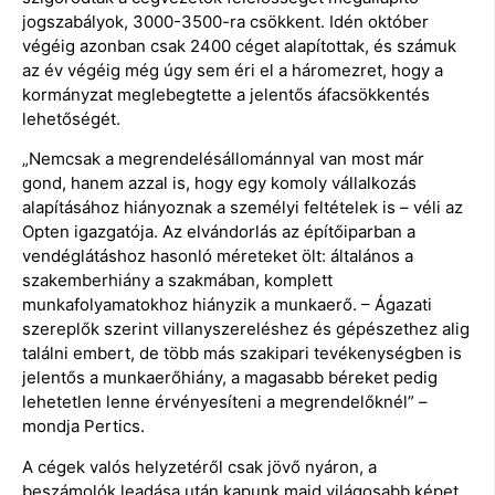
jogszabályok, 3000-3500-ra csökkent. Idén október
végéig azonban csak 2400 céget alapítottak, és számuk
az év végéig még úgy sem éri el a háromezret, hogy a
kormányzat meglebegtette a jelentős áfacsökkentés
lehetőségét.
„Nemcsak a megrendelésállománnyal van most már
gond, hanem azzal is, hogy egy komoly vállalkozás
alapításához hiányoznak a személyi feltételek is – véli az
Opten igazgatója. Az elvándorlás az építőiparban a
vendéglátáshoz hasonló méreteket ölt: általános a
szakemberhiány a szakmában, komplett
munkafolyamatokhoz hiányzik a munkaerő. – Ágazati
szereplők szerint villanyszereléshez és gépészethez alig
találni embert, de több más szakipari tevékenységben is
jelentős a munkaerőhiány, a magasabb béreket pedig
lehetetlen lenne érvényesíteni a megrendelőknél” –
mondja Pertics.
A cégek valós helyzetéről csak jövő nyáron, a
beszámolók leadása után kapunk majd világosabb képet,