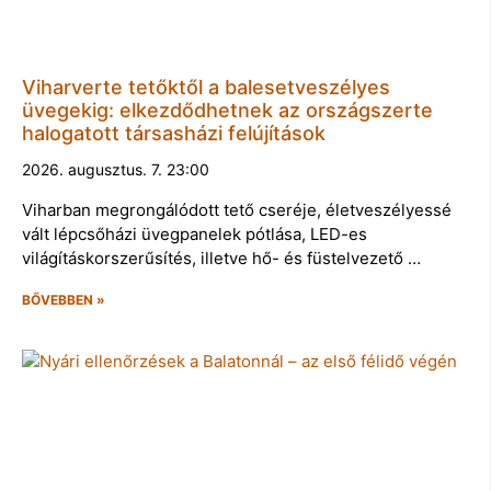
Viharverte tetőktől a balesetveszélyes
üvegekig: elkezdődhetnek az országszerte
halogatott társasházi felújítások
2026. augusztus. 7. 23:00
Viharban megrongálódott tető cseréje, életveszélyessé
vált lépcsőházi üvegpanelek pótlása, LED-es
világításkorszerűsítés, illetve hő- és füstelvezető …
BŐVEBBEN »