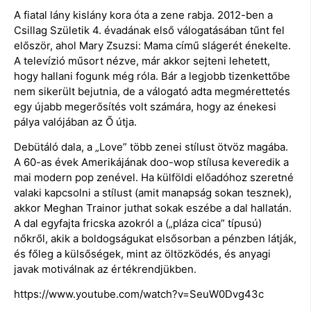
A fiatal lány kislány kora óta a zene rabja. 2012-ben a
Csillag Születik 4. évadának első válogatásában tűnt fel
először, ahol Mary Zsuzsi: Mama című slágerét énekelte.
A televízió műsort nézve, már akkor sejteni lehetett,
hogy hallani fogunk még róla. Bár a legjobb tizenkettőbe
nem sikerült bejutnia, de a válogató adta megmérettetés
egy újabb megerősítés volt számára, hogy az énekesi
pálya valójában az Ő útja.
Debütáló dala, a „Love” több zenei stílust ötvöz magába.
A 60-as évek Amerikájának doo-wop stílusa keveredik a
mai modern pop zenével. Ha külföldi előadóhoz szeretné
valaki kapcsolni a stílust (amit manapság sokan tesznek),
akkor Meghan Trainor juthat sokak eszébe a dal hallatán.
A dal egyfajta fricska azokról a („pláza cica” típusú)
nőkről, akik a boldogságukat elsősorban a pénzben látják,
és főleg a külsőségek, mint az öltözködés, és anyagi
javak motiválnak az értékrendjükben.
https://www.youtube.com/watch?v=SeuW0Dvg43c