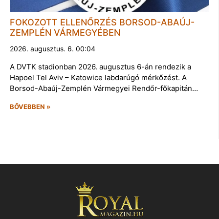
FOKOZOTT ELLENŐRZÉS BORSOD-ABAÚJ-
ZEMPLÉN VÁRMEGYÉBEN
2026. augusztus. 6. 00:04
A DVTK stadionban 2026. augusztus 6-án rendezik a
Hapoel Tel Aviv – Katowice labdarúgó mérkőzést. A
Borsod-Abaúj-Zemplén Vármegyei Rendőr-főkapitán…
BŐVEBBEN »