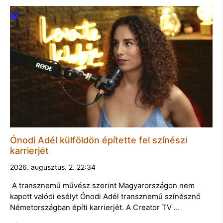
Ónodi Adél külföldön építette fel színészi
karrierjét
2026. augusztus. 2. 22:34
A transznemű művész szerint Magyarországon nem
kapott valódi esélyt Ónodi Adél transznemű színésznő
Németországban építi karrierjét. A Creator TV …