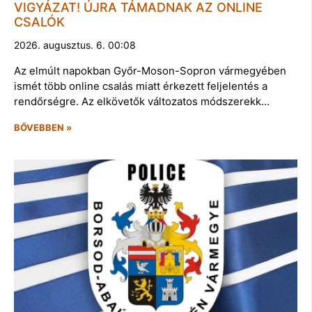
VIGYÁZAT! ÚJRA TÁMADNAK AZ ONLINE
CSALÓK
2026. augusztus. 6. 00:08
Az elmúlt napokban Győr-Moson-Sopron vármegyében
ismét több online csalás miatt érkezett feljelentés a
rendőrségre. Az elkövetők változatos módszerekk…
BŐVEBBEN »