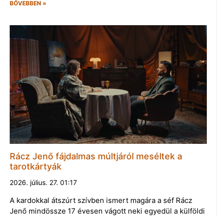
BŐVEBBEN »
Rácz Jenő fájdalmas múltjáról meséltek a
tarotkártyák
2026. július. 27. 01:17
A kardokkal átszúrt szívben ismert magára a séf Rácz
Jenő mindössze 17 évesen vágott neki egyedül a külföldi