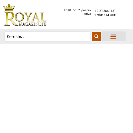
2026. 08. 7. péntek
1 EUR 364 HUF
Ibolya
1 GBP 424 HUF