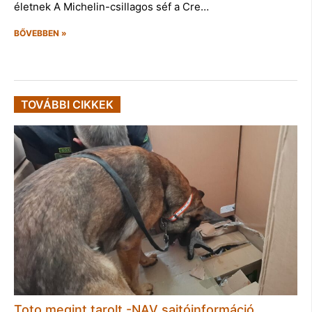
életnek A Michelin-csillagos séf a Cre…
BŐVEBBEN »
TOVÁBBI CIKKEK
Toto megint tarolt -NAV sajtóinformáció