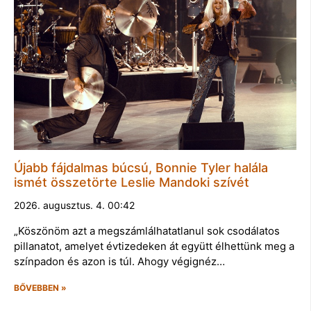
Újabb fájdalmas búcsú, Bonnie Tyler halála
ismét összetörte Leslie Mandoki szívét
2026. augusztus. 4. 00:42
„Köszönöm azt a megszámlálhatatlanul sok csodálatos
pillanatot, amelyet évtizedeken át együtt élhettünk meg a
színpadon és azon is túl. Ahogy végignéz…
BŐVEBBEN »