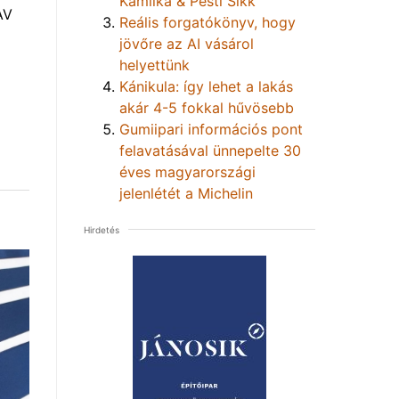
Kamilka & Pesti Sikk
AV
Reális forgatókönyv, hogy
jövőre az AI vásárol
helyettünk
Kánikula: így lehet a lakás
akár 4-5 fokkal hűvösebb
Gumiipari információs pont
felavatásával ünnepelte 30
éves magyarországi
jelenlétét a Michelin
Hirdetés