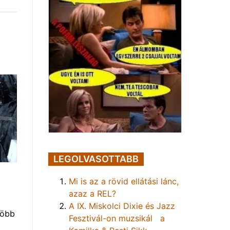
LEGOLVASOTTABB
Mi is az a rövid ellátási lánc,
azaz a REL?
A IX. Miskolci Dixie és Jazz
több
Fesztivál-on muzsikál a