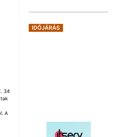
IDŐJÁRÁS
E. 34
ttak
l. A