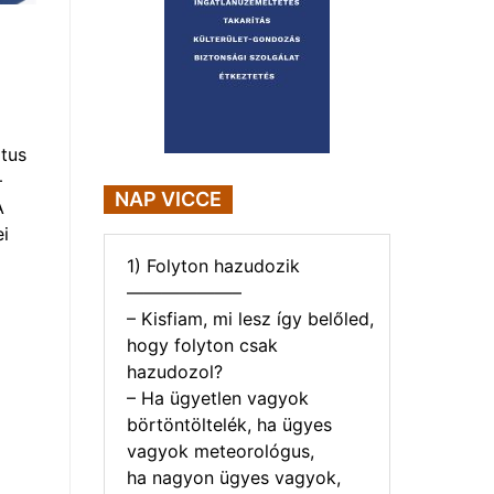
tus
–
NAP VICCE
A
i
1) Folyton hazudozik
——————–
– Kisfiam, mi lesz így belőled,
hogy folyton csak
hazudozol?
– Ha ügyetlen vagyok
börtöntöltelék, ha ügyes
vagyok meteorológus,
ha nagyon ügyes vagyok,