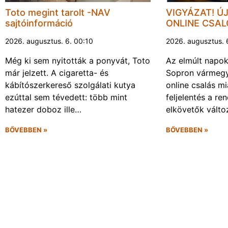
Toto megint tarolt -NAV
VIGYÁZAT! Ú
sajtóinformáció
ONLINE CSA
2026. augusztus. 6. 00:10
2026. augusztus. 
Még ki sem nyitották a ponyvát, Toto
Az elmúlt napo
már jelzett. A cigaretta- és
Sopron vármegy
kábítószerkereső szolgálati kutya
online csalás mi
ezúttal sem tévedett: több mint
feljelentés a re
hatezer doboz ille…
elkövetők vált
BŐVEBBEN »
BŐVEBBEN »