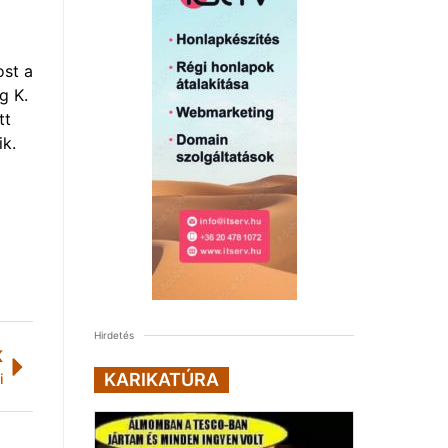
ost a
g K.
tt
ik.
Hirdetés
K
KARIKATÚRA
i