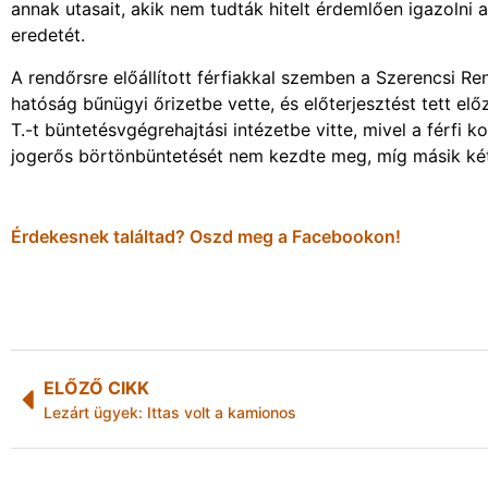
annak utasait, akik nem tudták hitelt érdemlően igazoln
eredetét.
A rendőrsre előállított férfiakkal szemben a Szerencsi Ren
hatóság bűnügyi őrizetbe vette, és előterjesztést tett el
T.-t büntetésvgégrehajtási intézetbe vitte, mivel a férfi
jogerős börtönbüntetését nem kezdte meg, míg másik két
Érdekesnek találtad? Oszd meg a Facebookon!
ELŐZŐ CIKK
Lezárt ügyek: Ittas volt a kamionos