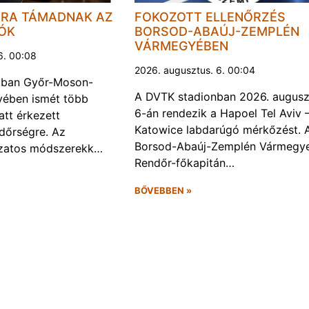
JRA TÁMADNAK AZ
FOKOZOTT ELLENŐRZÉS
LÓK
BORSOD-ABAÚJ-ZEMPLÉN
VÁRMEGYÉBEN
6. 00:08
2026. augusztus. 6. 00:04
kban Győr-Moson-
A DVTK stadionban 2026. augusz
ében ismét több
6-án rendezik a Hapoel Tel Aviv 
att érkezett
Katowice labdarúgó mérkőzést. 
ndőrségre. Az
Borsod-Abaúj-Zemplén Vármegye
ozatos módszerekk…
Rendőr-főkapitán…
BŐVEBBEN »