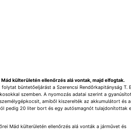
k Mád külterületén ellenőrzés alá vontak, majd elfogtak.
folytat büntetőeljárást a Szerencsi Rendőrkapitányság T. 
i lakosokkal szemben. A nyomozás adatai szerint a gyanúsíto
személygépkocsit, amiből kiszerelték az akkumulátort és a
l pedig 20 liter bort és egy autósmagnót tulajdonítottak e
rei Mád külterületén ellenőrzés alá vonták a járművet és