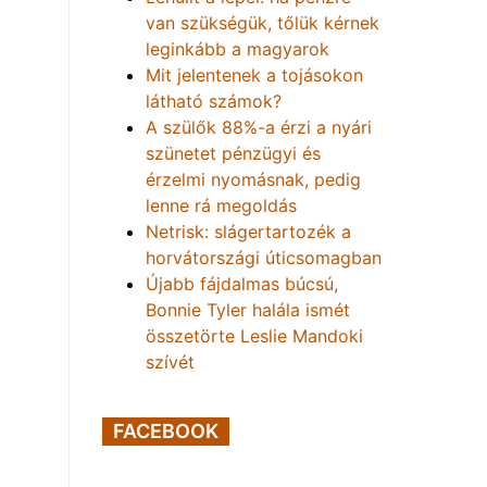
van szükségük, tőlük kérnek
leginkább a magyarok
Mit jelentenek a tojásokon
látható számok?
A szülők 88%-a érzi a nyári
szünetet pénzügyi és
érzelmi nyomásnak, pedig
lenne rá megoldás
Netrisk: slágertartozék a
horvátországi úticsomagban
Újabb fájdalmas búcsú,
Bonnie Tyler halála ismét
összetörte Leslie Mandoki
szívét
FACEBOOK