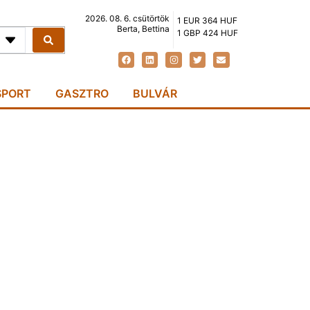
2026. 08. 6. csütörtök
1 EUR 364 HUF
Berta, Bettina
1 GBP 424 HUF
SPORT
GASZTRO
BULVÁR