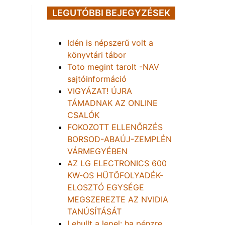
LEGUTÓBBI BEJEGYZÉSEK
Idén is népszerű volt a
könyvtári tábor
Toto megint tarolt -NAV
sajtóinformáció
VIGYÁZAT! ÚJRA
TÁMADNAK AZ ONLINE
CSALÓK
FOKOZOTT ELLENŐRZÉS
BORSOD-ABAÚJ-ZEMPLÉN
VÁRMEGYÉBEN
AZ LG ELECTRONICS 600
KW-OS HŰTŐFOLYADÉK-
ELOSZTÓ EGYSÉGE
MEGSZEREZTE AZ NVIDIA
TANÚSÍTÁSÁT
Lehullt a lepel: ha pénzre