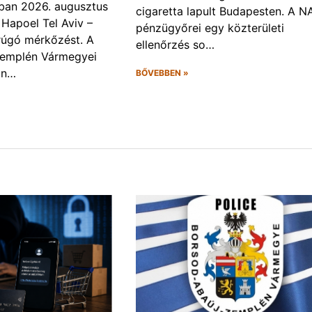
ban 2026. augusztus
cigaretta lapult Budapesten. A N
 Hapoel Tel Aviv –
pénzügyőrei egy közterületi
rúgó mérkőzést. A
ellenőrzés so…
Zemplén Vármegyei
án…
BŐVEBBEN »