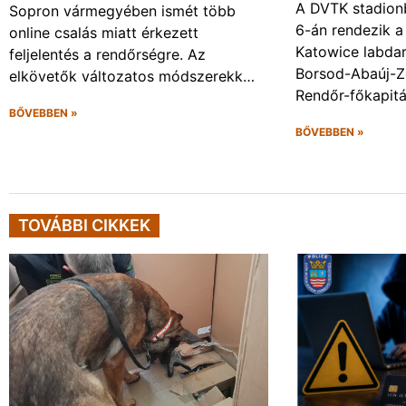
A DVTK stadion
Sopron vármegyében ismét több
6-án rendezik a
online csalás miatt érkezett
Katowice labda
feljelentés a rendőrségre. Az
Borsod-Abaúj-
elkövetők változatos módszerekk…
Rendőr-főkapit
BŐVEBBEN »
BŐVEBBEN »
TOVÁBBI CIKKEK