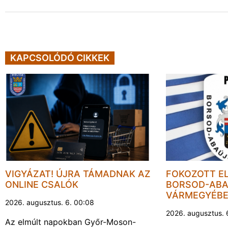
KAPCSOLÓDÓ CIKKEK
VIGYÁZAT! ÚJRA TÁMADNAK AZ
FOKOZOTT E
ONLINE CSALÓK
BORSOD-ABA
VÁRMEGYÉB
2026. augusztus. 6. 00:08
2026. augusztus. 
Az elmúlt napokban Győr-Moson-