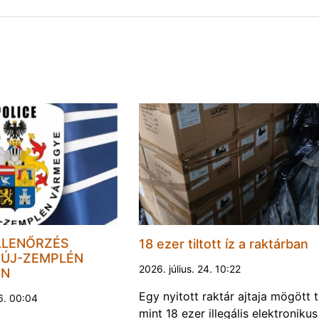
LLENŐRZÉS
18 ezer tiltott íz a raktárban
ÚJ-ZEMPLÉN
2026. július. 24. 10:22
EN
Egy nyitott raktár ajtaja mögött 
6. 00:04
mint 18 ezer illegális elektronikus