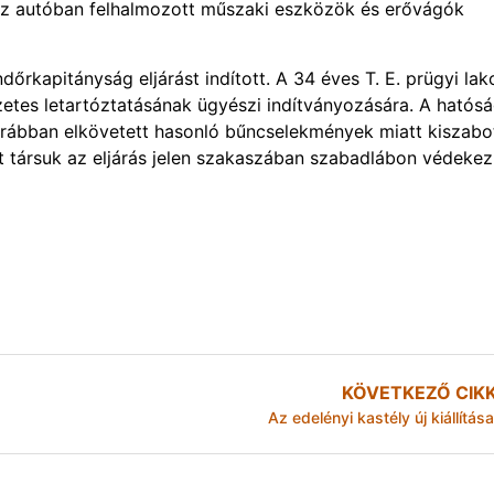
i az autóban felhalmozott műszaki eszközök és erővágók
dőrkapitányság eljárást indított. A 34 éves T. E. prügyi lak
őzetes letartóztatásának ügyészi indítványozására. A hatósá
 korábban elkövetett hasonló bűncselekmények miatt kiszabo
 társuk az eljárás jelen szakaszában szabadlábon védekez
KÖVETKEZŐ CIK
Az edelényi kastély új kiállítása