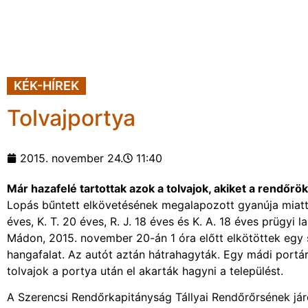
KÉK-HÍREK
Tolvajportya
2015. november 24.
11:40
Már hazafelé tartottak azok a tolvajok, akiket a rendőrö
Lopás bűntett elkövetésének megalapozott gyanúja miatt 
éves, K. T. 20 éves, R. J. 18 éves és K. A. 18 éves prügy
Mádon, 2015. november 20-án 1 óra előtt elkötöttek egy 
hangafalat. Az autót aztán hátrahagyták. Egy mádi portáró
tolvajok a portya után el akarták hagyni a települést.
A Szerencsi Rendőrkapitányság Tállyai Rendőrőrsének járő