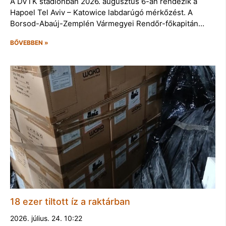
A DVTK stadionban 2026. augusztus 6-án rendezik a
Hapoel Tel Aviv – Katowice labdarúgó mérkőzést. A
Borsod-Abaúj-Zemplén Vármegyei Rendőr-főkapitán…
BŐVEBBEN »
18 ezer tiltott íz a raktárban
2026. július. 24. 10:22