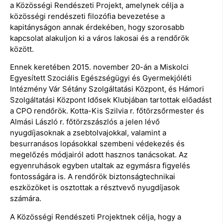
a Közösségi Rendészeti Projekt, amelynek célja a
közösségi rendészeti filozófia bevezetése a
kapitányságon annak érdekében, hogy szorosabb
kapcsolat alakuljon ki a város lakosai és a rendőrök
között.
Ennek keretében 2015. november 20-án a Miskolci
Egyesített Szociális Egészségügyi és Gyermekjóléti
Intézmény Vár Sétány Szolgáltatási Központ, és Hámori
Szolgáltatási Központ Idősek Klubjában tartottak előadást
a CPO rendőrök. Kotta-Kis Szilvia r. főtörzsőrmester és
Almási László r. főtörzszászlós a jelen lévő
nyugdíjasoknak a zsebtolvajokkal, valamint a
besurranásos lopásokkal szembeni védekezés és
megelőzés módjairól adott hasznos tanácsokat. Az
egyenruhások egyben utaltak az egymásra figyelés
fontosságára is. A rendőrök biztonságtechnikai
eszközöket is osztottak a résztvevő nyugdíjasok
számára.
A Közösségi Rendészeti Projektnek célja, hogy a