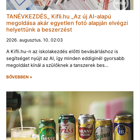
TANÉVKEZDÉS_ Kifli.hu _Az új AI-alapú
megoldása akár egyetlen fotó alapján elvégzi
helyettünk a beszerzést
2026. augusztus. 10. 02:03
A Kifli.hu-n az iskolakezdés előtti bevásárláshoz is
segítséget nyújt az AI, így minden eddiginél gyorsabb
megoldást kínál a szülőknek a tanszerek bes…
BŐVEBBEN »