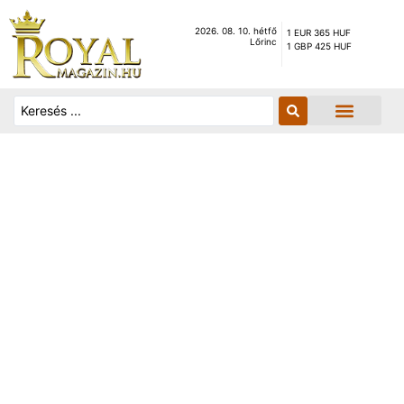
2026. 08. 10. hétfő
1 EUR 365 HUF
Lőrinc
1 GBP 425 HUF