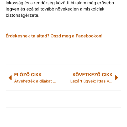
lakosság és a rendőrség közötti bizalom még erősebb
legyen és ezáltal tovább növekedjen a miskolciak
biztonságérzete.
Érdekesnek találtad? Oszd meg a Facebookon!
ELŐZŐ CIKK
KÖVETKEZŐ CIKK
Átvehették a díjakat a Miskolci Nemzeti Színház futócsapatai
Lezárt ügyek: Ittas volt a kamionos