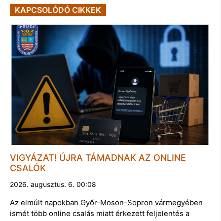
KAPCSOLÓDÓ CIKKEK
VIGYÁZAT! ÚJRA TÁMADNAK AZ ONLINE
CSALÓK
2026. augusztus. 6. 00:08
Az elmúlt napokban Győr-Moson-Sopron vármegyében
ismét több online csalás miatt érkezett feljelentés a