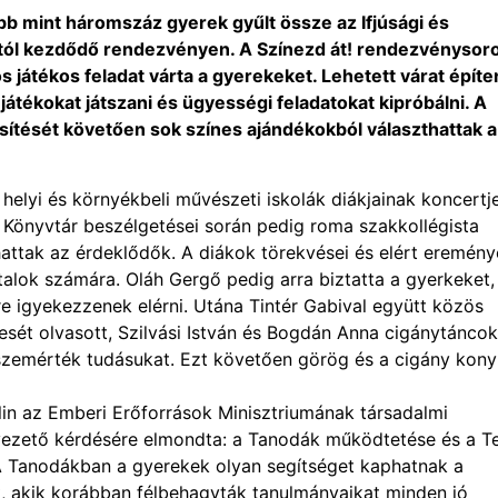
b mint háromszáz gyerek gyűlt össze az Ifjúsági és
tól kezdődő rendezvényen. A Színezd át! rendezvénysor
 játékos feladat várta a gyerekeket. Lehetett várat építen
játékokat játszani és ügyességi feladatokat kipróbálni. A
esítését követően sok színes ajándékokból választhattak a
elyi és környékbeli művészeti iskolák diákjainak koncertje
 Könyvtár beszélgetései során pedig roma szakkollégista
hattak az érdeklődők. A diákok törekvései és elért eremény
talok számára. Oláh Gergő pedig arra biztatta a gyerkeket,
e igyekezzenek elérni. Utána Tintér Gabival együtt közös
mesét olvasott, Szilvási István és Bogdán Anna cigánytáncok
sszemérték tudásukat. Ezt követően görög és a cigány kon
alin az Emberi Erőforrások Minisztriumának társadalmi
orvezető kérdésére elmondta: a Tanodák működtetése és a T
 Tanodákban a gyerekek olyan segítséget kaphatnak a
, akik korábban félbehagyták tanulmányaikat minden jó