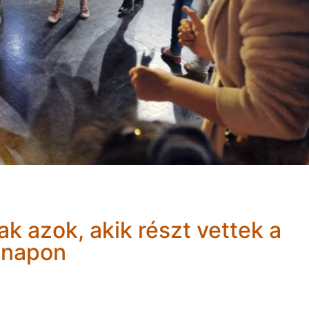
ak azok, akik részt vettek a
i napon