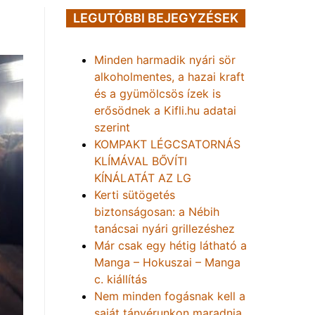
LEGUTÓBBI BEJEGYZÉSEK
Minden harmadik nyári sör
alkoholmentes, a hazai kraft
és a gyümölcsös ízek is
erősödnek a Kifli.hu adatai
szerint
KOMPAKT LÉGCSATORNÁS
KLÍMÁVAL BŐVÍTI
KÍNÁLATÁT AZ LG
Kerti sütögetés
biztonságosan: a Nébih
tanácsai nyári grillezéshez
Már csak egy hétig látható a
Manga – Hokuszai – Manga
c. kiállítás
Nem minden fogásnak kell a
saját tányérunkon maradnia