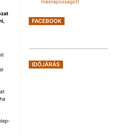
másnaposságot!
ozat
FACEBOOK
i,
it
IDŐJÁRÁS
ei
at
yha
elep-