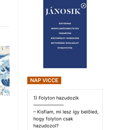
NAP VICCE
1) Folyton hazudozik
——————–
– Kisfiam, mi lesz így belőled,
hogy folyton csak
hazudozol?