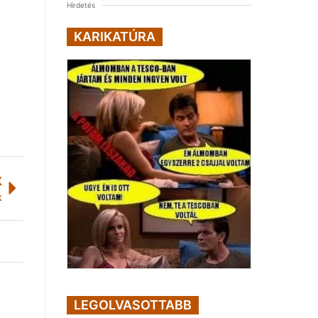
Hirdetés
KARIKATÚRA
K
k
LEGOLVASOTTABB