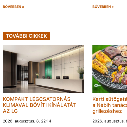
BŐVEBBEN »
BŐVEBBEN »
TOVÁBBI CIKKEK
KOMPAKT LÉGCSATORNÁS
Kerti sütöget
KLÍMÁVAL BŐVÍTI KÍNÁLATÁT
a Nébih tanács
AZ LG
grillezéshez
2026. augusztus. 8. 22:14
2026. augusztus. 