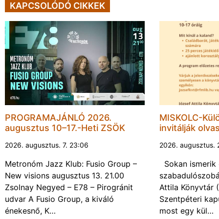
KAPCSOLÓDÓ CIKKEK
PROGRAMAJÁNLÓ 2026.
MISKOLC-Külö
augusztus 10–17.-Heti ZSÖK
invitálják olva
2026. augusztus. 7. 23:06
2026. augusztus. 
Metronóm Jazz Klub: Fusio Group –
Sokan ismerik 
New visions augusztus 13. 21.00
szabadulószobá
Zsolnay Negyed – E78 – Pirogránit
Attila Könyvtár
udvar A Fusio Group, a kiváló
Szentpéteri kap
énekesnő, K…
most egy kül…