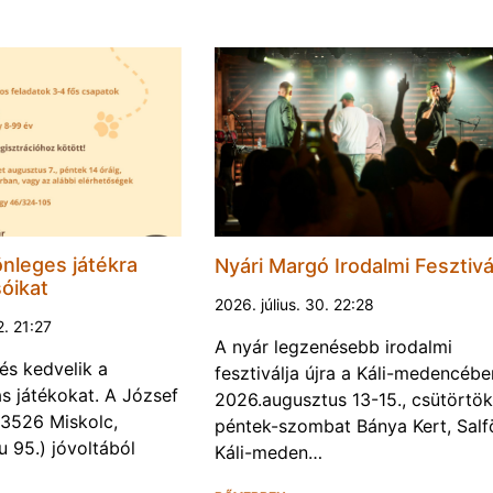
nleges játékra
Nyári Margó Irodalmi Fesztivá
sóikat
2026. július. 30. 22:28
2. 21:27
A nyár legzenésebb irodalmi
és kedvelik a
fesztiválja újra a Káli-medencébe
s játékokat. A József
2026.augusztus 13-15., csütörtök
 (3526 Miskolc,
péntek-szombat Bánya Kert, Salf
u 95.) jóvoltából
Káli-meden…