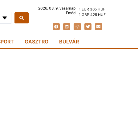
2026. 08. 9. vasárnap
1 EUR 365 HUF
Emőd
1 GBP 425 HUF
SPORT
GASZTRO
BULVÁR