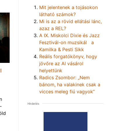
Mit jelentenek a tojásokon
látható számok?
Mi is az a rövid ellátási lánc,
azaz a REL?
A IX. Miskolci Dixie és Jazz
Fesztivál-on muzsikál a
Kamilka & Pesti Sikk
Reális forgatókönyv, hogy
jövőre az AI vásárol
l
helyettünk
Radics Zsombor: „Nem
bánom, ha valakinek csak a
vicces meleg fiú vagyok”
n
Hirdetés
-
öld