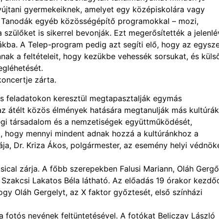
yújtani gyermekeiknek, amelyet egy középiskolára vagy
 a Tanodák egyéb közösségépítő programokkal – mozi,
 szülőket is sikerrel bevonják. Ezt megerősítették a jelenl
ákba. A Telep-program pedig azt segíti elő, hogy az egysze
ak a feltételeit, hogy kezükbe vehessék sorsukat, és küls
egléhetését.
oncertje zárta.
és feladatokon keresztül megtapasztalják egymás
az átélt közös élmények hatására megtanulják más kultúrák
gi társadalom és a nemzetiségek együttműködését,
ra, hogy mennyi mindent adnak hozzá a kultúránkhoz a
a, Dr. Kriza Ákos, polgármester, az esemény helyi védnök
cal zárja. A főbb szerepekben Falusi Mariann, Oláh Gergő
s Szakcsi Lakatos Béla látható. Az előadás 19 órakor kezdő
y Oláh Gergelyt, az X faktor győztesét, első színházi
 fotós nevének feltüntetésével. A fotókat Beliczay László