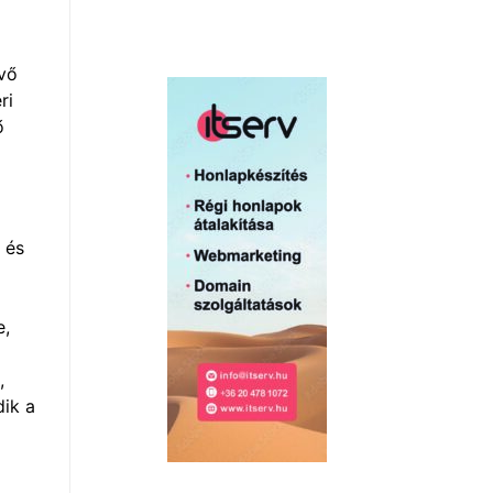
évő
ri
ő
 és
e,
,
dik a