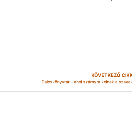
KÖVETKEZŐ CIK
Daloskönyvtár – ahol szárnyra kelnek a szava