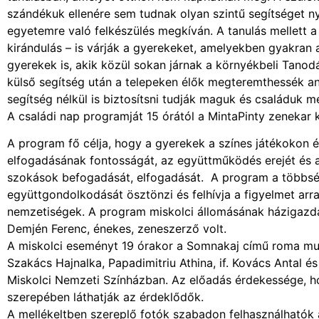
szándékuk ellenére sem tudnak olyan szintű segítséget n
egyetemre való felkészülés megkíván. A tanulás mellett
kirándulás – is várják a gyerekeket, amelyekben gyakran a
gyerekek is, akik közül sokan járnak a környékbeli Tanod
külső segítség után a telepeken élők megteremthessék ann
segítség nélkül is biztosítsni tudják maguk és családuk m
A családi nap programját 15 órától a MintaPinty zenekar k
A program fő célja, hogy a gyerekek a színes játékokon 
elfogadásának fontosságát, az együttműködés erejét és 
szokások befogadását, elfogadását. A program a többsé
együttgondolkodását ösztönzi és felhívja a figyelmet ar
nemzetiségek. A program miskolci állomásának házigazdáj
Demjén Ferenc, énekes, zeneszerző volt.
A miskolci eseményt 19 órakor a Somnakaj című roma musi
Szakács Hajnalka, Papadimitriu Athina, if. Kovács Antal é
Miskolci Nemzeti Színházban. Az előadás érdekessége, hog
szerepében láthatják az érdeklődők.
A mellékeltben szereplő fotók szabadon felhasználhatók a