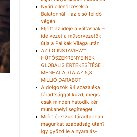
Nyári ellenőrzések a
Balatonnál – az első félidő
végén
Eljött az ideje a váltásnak –
ide vezet a műsorvezetők
útja a Palikék Világa után
AZ LG INSTAVIEW™
HŰTŐSZEKRÉNYEINEK
GLOBÁLIS ÉRTÉKESÍTÉSE
MEGHALADTA AZ 5,3
MILLIÓ DARABOT
A dolgozók 94 százaléka
fáradtsággal küzd, mégis
csak minden hatodik kér
munkahelyi segítséget
Miért érezzük fáradtabban
magunkat szabadság után?
Így győzd le a nyaralás-