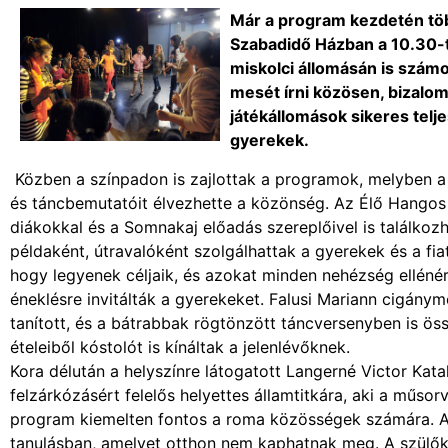
Már a program kezdetén töb
Szabadidő Házban a 10.30-
miskolci állomásán is számos
mesét írni közösen, bizalom
játékállomások sikeres telj
gyerekek.
Közben a színpadon is zajlottak a programok, melyben a h
és táncbemutatóit élvezhette a közönség. Az Élő Hangos
diákokkal és a Somnakaj előadás szereplőivel is találkoz
példaként, útravalóként szolgálhattak a gyerekek és a fia
hogy legyenek céljaik, és azokat minden nehézség ellénér
éneklésre invitálták a gyerekeket. Falusi Mariann cigány
tanított, és a bátrabbak rögtönzött táncversenyben is ö
ételeiből kóstolót is kínáltak a jelenlévőknek.
Kora délután a helyszínre látogatott Langerné Victor Kat
felzárkózásért felelős helyettes államtitkára, aki a műs
program kiemelten fontos a roma közösségek számára. A
tanulásban, amelyet otthon nem kaphatnak meg. A szülők