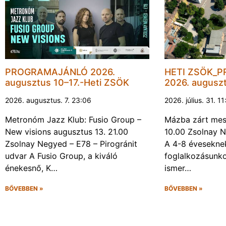
PROGRAMAJÁNLÓ 2026.
HETI ZSÖK_
augusztus 10–17.-Heti ZSÖK
2026. augusz
2026. augusztus. 7. 23:06
2026. július. 31. 1
Metronóm Jazz Klub: Fusio Group –
Mázba zárt mesé
New visions augusztus 13. 21.00
10.00 Zsolnay N
Zsolnay Negyed – E78 – Pirogránit
A 4-8 évesekne
udvar A Fusio Group, a kiváló
foglalkozásunk
énekesnő, K…
ismer…
BŐVEBBEN »
BŐVEBBEN »