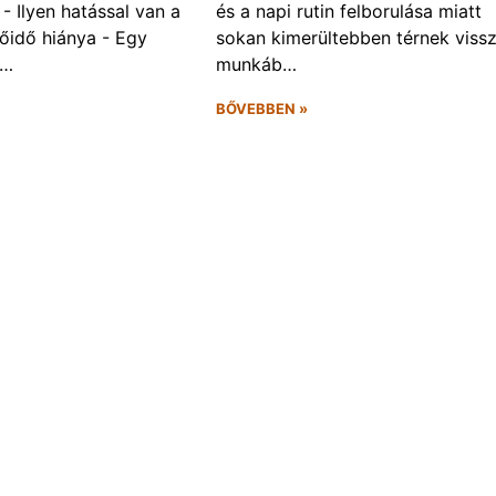
- Ilyen hatással van a
és a napi rutin felborulása miatt
őidő hiánya - Egy
sokan kimerültebben térnek vissz
f…
munkáb…
BŐVEBBEN »