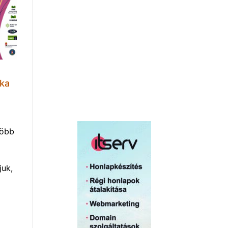
lka
több
uk,