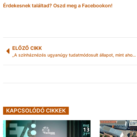
Érdekesnek találtad? Oszd meg a Facebookon!
ELŐZŐ CIKK
„A színháznézés ugyanúgy tudatmódosult állapot, mint ahogyan a színházjátszás” – színházi nevelési program Miskolcon
KAPCSOLÓDÓ CIKKEK