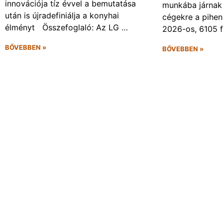
innovációja tíz évvel a bemutatása
munkába járnak 
után is újradefiniálja a konyhai
cégekre a pihen
élményt Összefoglaló: Az LG …
2026-os, 6105 
BŐVEBBEN »
BŐVEBBEN »