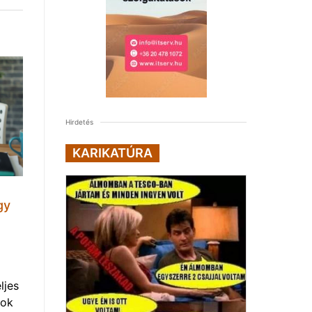
Hirdetés
KARIKATÚRA
gy
ljes
mok