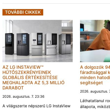
TOVÁBBI CIKKEK
AZ LG INSTAVIEW™
A dolgozók 94
HŰTŐSZEKRÉNYEINEK
fáradtsággal 
GLOBÁLIS ÉRTÉKESÍTÉSE
minden hatodi
MEGHALADTA AZ 5,3 MILLIÓ
segítséget
DARABOT
2026. augusztus. 
2026. augusztus. 7. 23:36
Láthatatlanul r
A világszerte népszerű LG InstaView
állapota, miköz