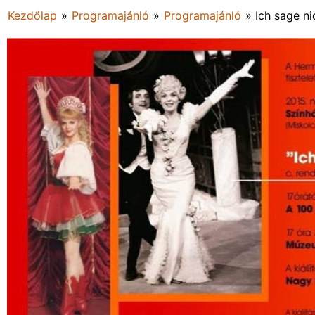
Kezdőlap
»
Programajánló
»
Programajánló
»
Ich sage ni