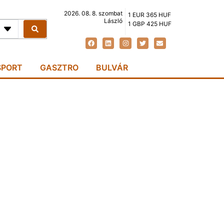
2026. 08. 8. szombat
1 EUR 365 HUF
László
1 GBP 425 HUF
SPORT
GASZTRO
BULVÁR