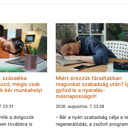
 százaléka
Miért érezzük fáradtabban
küzd, mégis csak
magunkat szabadság után? Í
k kér munkahelyi
győzd le a nyaralás-
másnaposságot!
7. 23:31
2026. augusztus. 7. 23:28
omlik a dolgozók
– Bár a nyári szabadság célja a te
ben továbbra is
regenerálódás, a zsúfolt progra