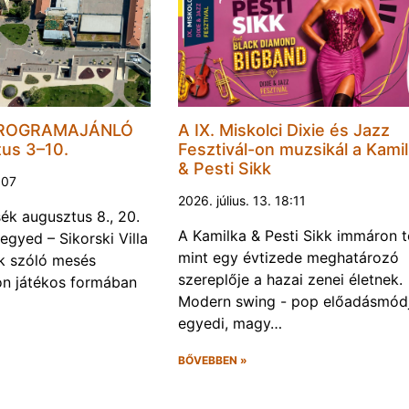
PROGRAMAJÁNLÓ
A IX. Miskolci Dixie és Jazz
tus 3–10.
Fesztivál-on muzsikál a Kami
& Pesti Sikk
1:07
2026. július. 13. 18:11
k augusztus 8., 20.
A Kamilka & Pesti Sikk immáron 
egyed – Sikorski Villa
mint egy évtizede meghatározó
k szóló mesés
szereplője a hazai zenei életnek.
on játékos formában
Modern swing - pop előadásmódj
egyedi, magy…
BŐVEBBEN »