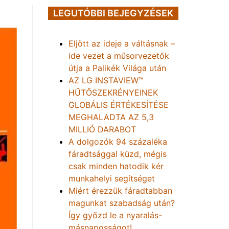
LEGUTÓBBI BEJEGYZÉSEK
Eljött az ideje a váltásnak –
ide vezet a műsorvezetők
útja a Palikék Világa után
AZ LG INSTAVIEW™
HŰTŐSZEKRÉNYEINEK
GLOBÁLIS ÉRTÉKESÍTÉSE
MEGHALADTA AZ 5,3
MILLIÓ DARABOT
A dolgozók 94 százaléka
fáradtsággal küzd, mégis
csak minden hatodik kér
munkahelyi segítséget
Miért érezzük fáradtabban
magunkat szabadság után?
Így győzd le a nyaralás-
másnaposságot!