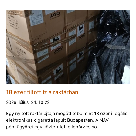
18 ezer tiltott íz a raktárban
2026. július. 24. 10:22
Egy nyitott raktár ajtaja mögött több mint 18 ezer illegális
elektronikus cigaretta lapult Budapesten. A NAV
pénzügyőrei egy közterületi ellenőrzés so…