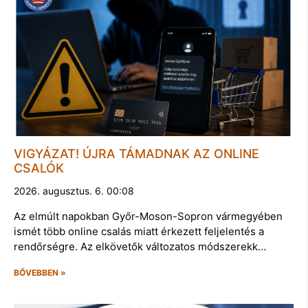
VIGYÁZAT! ÚJRA TÁMADNAK AZ ONLINE
CSALÓK
2026. augusztus. 6. 00:08
Az elmúlt napokban Győr-Moson-Sopron vármegyében
ismét több online csalás miatt érkezett feljelentés a
rendőrségre. Az elkövetők változatos módszerekk…
BŐVEBBEN »