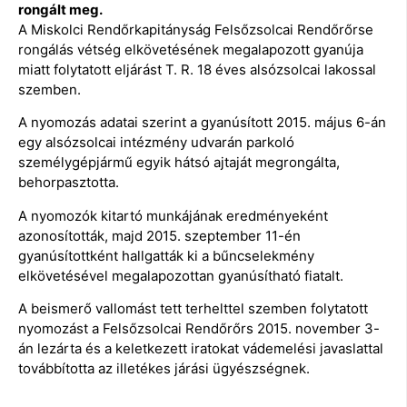
rongált meg.
A Miskolci Rendőrkapitányság Felsőzsolcai Rendőrőrse
rongálás vétség elkövetésének megalapozott gyanúja
miatt folytatott eljárást T. R. 18 éves alsózsolcai lakossal
szemben.
A nyomozás adatai szerint a gyanúsított 2015. május 6-án
egy alsózsolcai intézmény udvarán parkoló
személygépjármű egyik hátsó ajtaját megrongálta,
behorpasztotta.
A nyomozók kitartó munkájának eredményeként
azonosították, majd 2015. szeptember 11-én
gyanúsítottként hallgatták ki a bűncselekmény
elkövetésével megalapozottan gyanúsítható fiatalt.
A beismerő vallomást tett terhelttel szemben folytatott
nyomozást a Felsőzsolcai Rendőrőrs 2015. november 3-
án lezárta és a keletkezett iratokat vádemelési javaslattal
továbbította az illetékes járási ügyészségnek.