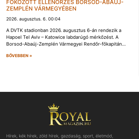
FOKOZOTT ELLENŐRZÉS BORSOD-ABAÚJ-
ZEMPLÉN VÁRMEGYÉBEN
2026. augusztus. 6. 00:04
A DVTK stadionban 2026. augusztus 6-án rendezik a
Hapoel Tel Aviv – Katowice labdarúgó mérkőzést. A
Borsod-Abaúj-Zemplén Vármegyei Rendőr-főkapitán…
BŐVEBBEN »
Hírek, kék hírek, zöld hírek, gazdaság, sport, életmód,