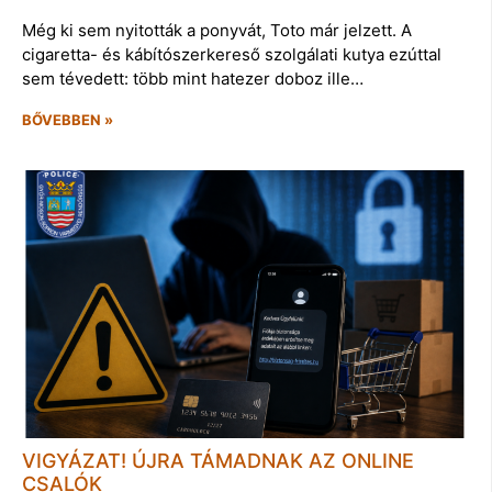
Még ki sem nyitották a ponyvát, Toto már jelzett. A
cigaretta- és kábítószerkereső szolgálati kutya ezúttal
sem tévedett: több mint hatezer doboz ille…
BŐVEBBEN »
VIGYÁZAT! ÚJRA TÁMADNAK AZ ONLINE
CSALÓK