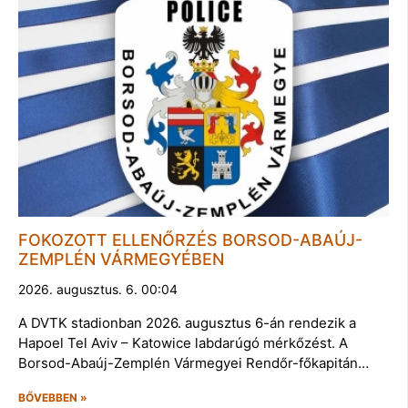
FOKOZOTT ELLENŐRZÉS BORSOD-ABAÚJ-
ZEMPLÉN VÁRMEGYÉBEN
2026. augusztus. 6. 00:04
A DVTK stadionban 2026. augusztus 6-án rendezik a
Hapoel Tel Aviv – Katowice labdarúgó mérkőzést. A
Borsod-Abaúj-Zemplén Vármegyei Rendőr-főkapitán…
BŐVEBBEN »