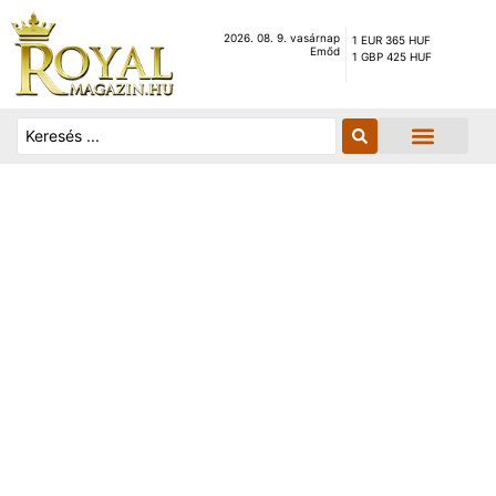
2026. 08. 9. vasárnap
1 EUR 365 HUF
Emőd
1 GBP 425 HUF