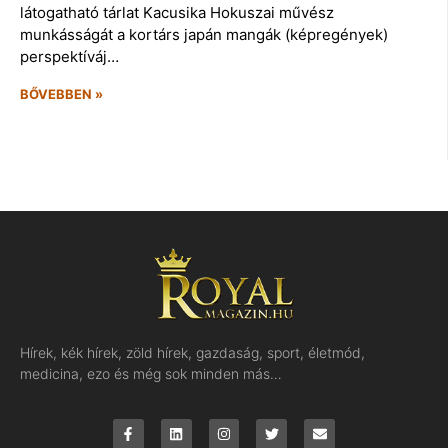
látogatható tárlat Kacusika Hokuszai művész
munkásságát a kortárs japán mangák (képregények)
perspektíváj…
BŐVEBBEN »
Hírek, kék hírek, zöld hírek, gazdaság, sport, életmód,
medicina, ezo és még sok minden más…