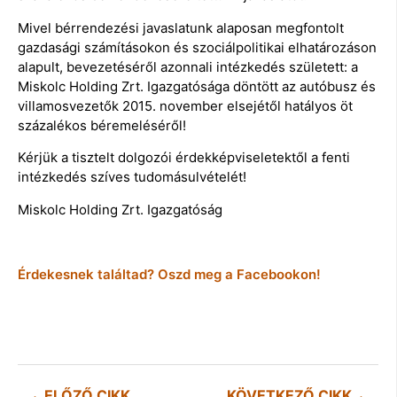
Mivel bérrendezési javaslatunk alaposan megfontolt
gazdasági számításokon és szociálpolitikai elhatározáson
alapult, bevezetéséről azonnali intézkedés született: a
Miskolc Holding Zrt. Igazgatósága döntött az autóbusz és
villamosvezetők 2015. november elsejétől hatályos öt
százalékos béremeléséről!
Kérjük a tisztelt dolgozói érdekképviseletektől a fenti
intézkedés szíves tudomásulvételét!
Miskolc Holding Zrt. Igazgatóság
Érdekesnek találtad? Oszd meg a Facebookon!
ELŐZŐ CIKK
KÖVETKEZŐ CIKK