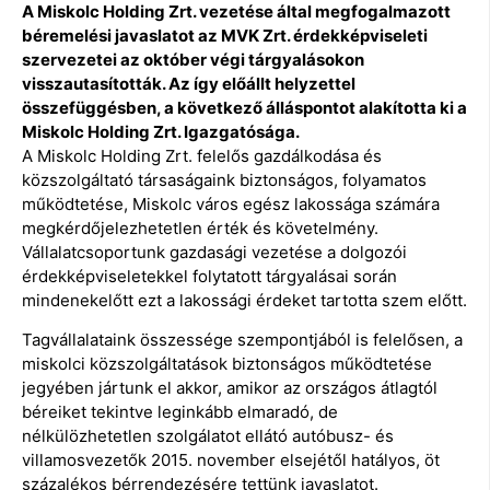
A Miskolc Holding Zrt. vezetése által megfogalmazott
béremelési javaslatot az MVK Zrt. érdekképviseleti
szervezetei az október végi tárgyalásokon
visszautasították. Az így előállt helyzettel
összefüggésben, a következő álláspontot alakította ki a
Miskolc Holding Zrt. Igazgatósága.
A Miskolc Holding Zrt. felelős gazdálkodása és
közszolgáltató társaságaink biztonságos, folyamatos
működtetése, Miskolc város egész lakossága számára
megkérdőjelezhetetlen érték és követelmény.
Vállalatcsoportunk gazdasági vezetése a dolgozói
érdekképviseletekkel folytatott tárgyalásai során
mindenekelőtt ezt a lakossági érdeket tartotta szem előtt.
Tagvállalataink összessége szempontjából is felelősen, a
miskolci közszolgáltatások biztonságos működtetése
jegyében jártunk el akkor, amikor az országos átlagtól
béreiket tekintve leginkább elmaradó, de
nélkülözhetetlen szolgálatot ellátó autóbusz- és
villamosvezetők 2015. november elsejétől hatályos, öt
százalékos bérrendezésére tettünk javaslatot.