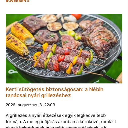
BŐVEBBEN »
Kerti sütögetés biztonságosan: a Nébih
tanácsai nyári grillezéshez
2026. augusztus. 8. 22:03
A grillezés a nyári étkezések egyik legkedveltebb
formája. A meleg időjárás azonban a kórokozó, romlást
okozó baktériumok gyorsabb szaporodásának is k…