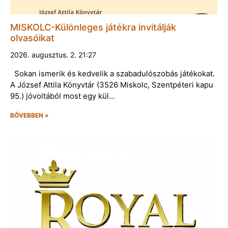
MISKOLC-Különleges játékra invitálják
olvasóikat
2026. augusztus. 2. 21:27
Sokan ismerik és kedvelik a szabadulószobás játékokat.
A József Attila Könyvtár (3526 Miskolc, Szentpéteri kapu
95.) jóvoltából most egy kül…
BŐVEBBEN »