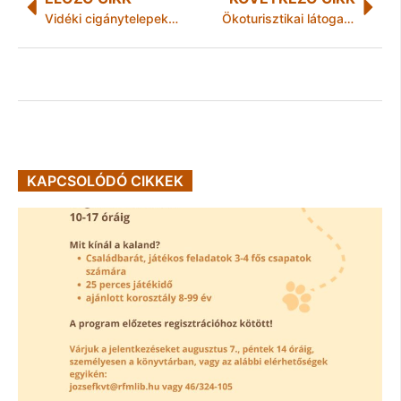
Vidéki cigánytelepekről költöztettek családokat Miskolcra állami támogatással
Ökoturisztikai látogatóközpont Vámosújfaluban
KAPCSOLÓDÓ CIKKEK