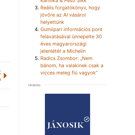
Kamilka & Pesti Sikk
Reális forgatókönyv, hogy
jövőre az AI vásárol
helyettünk
Gumiipari információs pont
felavatásával ünnepelte 30
éves magyarországi
jelenlétét a Michelin
Radics Zsombor: „Nem
bánom, ha valakinek csak a
K
vicces meleg fiú vagyok”
n
Hirdetés