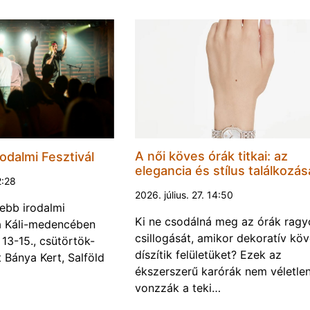
A női köves órák titkai: az
odalmi Fesztivál
elegancia és stílus találkozás
2:28
2026. július. 27. 14:50
ebb irodalmi
Ki ne csodálná meg az órák rag
a a Káli-medencében
csillogását, amikor dekoratív kö
13-15., csütörtök-
díszítik felületüket? Ezek az
Bánya Kert, Salföld
ékszerszerű karórák nem véletlen
vonzzák a teki…