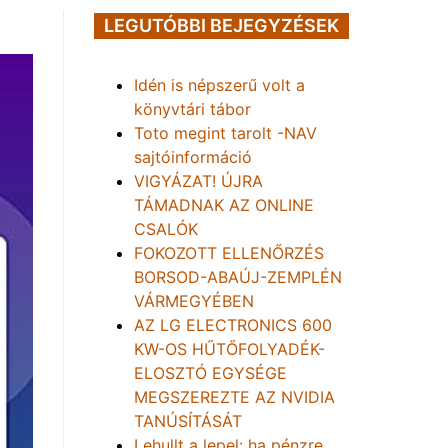
LEGUTÓBBI BEJEGYZÉSEK
Idén is népszerű volt a
könyvtári tábor
Toto megint tarolt -NAV
sajtóinformáció
VIGYÁZAT! ÚJRA
TÁMADNAK AZ ONLINE
CSALÓK
FOKOZOTT ELLENŐRZÉS
BORSOD-ABAÚJ-ZEMPLÉN
VÁRMEGYÉBEN
AZ LG ELECTRONICS 600
KW-OS HŰTŐFOLYADÉK-
ELOSZTÓ EGYSÉGE
MEGSZEREZTE AZ NVIDIA
TANÚSÍTÁSÁT
Lehullt a lepel: ha pénzre