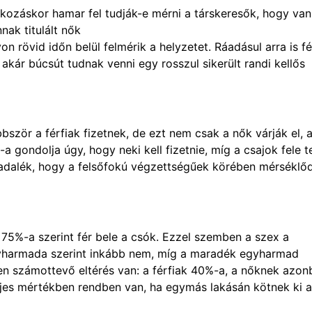
lkozáskor hamar fel tudják-e mérni a társkeresők, hogy van
nak titulált nők
n rövid időn belül felmérik a helyzetet. Ráadásul arra is f
 akár búcsút tudnak venni egy rosszul sikerült randi kellős
bször a férfiak fizetnek, de ezt nem csak a nők várják el, 
 gondolja úgy, hogy neki kell fizetnie, míg a csajok fele te
adalék, hogy a felsőfokú végzettségűek körében mérséklőd
k 75%-a szerint fér bele a csók. Ezzel szemben a szex a
gyharmada szerint inkább nem, míg a maradék egyharmad
en számottevő eltérés van: a férfiak 40%-a, a nőknek azon
ljes mértékben rendben van, ha egymás lakásán kötnek ki a