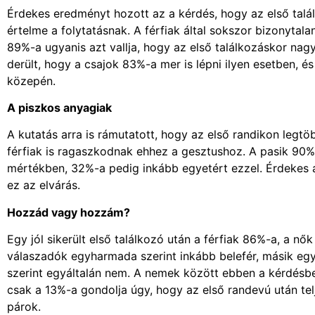
Érdekes eredményt hozott az a kérdés, hogy az első talá
értelme a folytatásnak. A férfiak által sokszor bizonytalan
89%-a ugyanis azt vallja, hogy az első találkozáskor nagyo
derült, hogy a csajok 83%-a mer is lépni ilyen esetben, és
közepén.
A piszkos anyagiak
A kutatás arra is rámutatott, hogy az első randikon legtöb
férfiak is ragaszkodnak ehhez a gesztushoz. A pasik 90%-a
mértékben, 32%-a pedig inkább egyetért ezzel. Érdekes 
ez az elvárás.
Hozzád vagy hozzám?
Egy jól sikerült első találkozó után a férfiak 86%-a, a nő
válaszadók egyharmada szerint inkább belefér, másik e
szerint egyáltalán nem. A nemek között ebben a kérdésb
csak a 13%-a gondolja úgy, hogy az első randevú után te
párok.