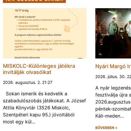
MISKOLC-Különleges játékra
Nyári Margó Ir
invitálják olvasóikat
2026. július. 30. 2
2026. augusztus. 2. 21:27
A nyár legzenés
Sokan ismerik és kedvelik a
fesztiválja újr
szabadulószobás játékokat. A József
2026.augusztus 
Attila Könyvtár (3526 Miskolc,
péntek-szombat 
Szentpéteri kapu 95.) jóvoltából
Káli-meden…
most egy kül…
BŐVEBBEN »