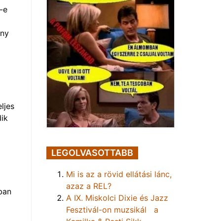
-e
ény
a
ljes
ik
LEGOLVASOTTABB
Mi is az a rövid ellátási lánc,
azaz a REL?
ban
A IX. Miskolci Dixie és Jazz
Fesztivál-on muzsikál a