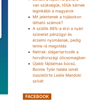
van szükségük, tőlük kérnek
leginkább a magyarok
Mit jelentenek a tojásokon
látható számok?
A szülők 88%-a érzi a nyári
szünetet pénzügyi és
érzelmi nyomásnak, pedig
lenne rá megoldás
Netrisk: slágertartozék a
horvátországi úticsomagban
Újabb fájdalmas búcsú,
Bonnie Tyler halála ismét
összetörte Leslie Mandoki
szívét
FACEBOOK