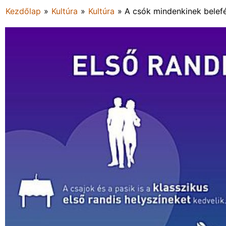
Kezdőlap
»
Kultúra
»
Kultúra
»
A csók mindenkinek belefé