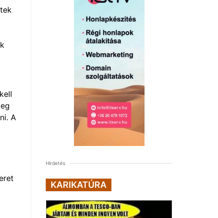
ttek
,
ők
kell
leg
ni. A
Hirdetés
eret
KARIKATÚRA