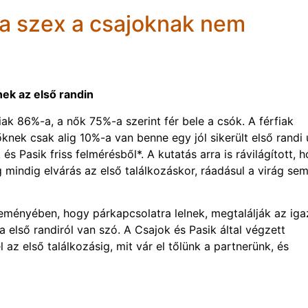
 a szex a csajoknak nem
nek az első randin
iak 86%-a, a nők 75%-a szerint fér bele a csók. A férfiak
knek csak alig 10%-a van benne egy jól sikerült első randi 
 és Pasik friss felmérésből*. A kutatás arra is rávilágított, 
g mindig elvárás az első találkozáskor, ráadásul a virág se
eményében, hogy párkapcsolatra lelnek, megtalálják az igaz
első randiról van szó. A Csajok és Pasik által végzett
 az első találkozásig, mit vár el tőlünk a partnerünk, és