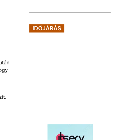
IDŐJÁRÁS
után
hogy
m
it.