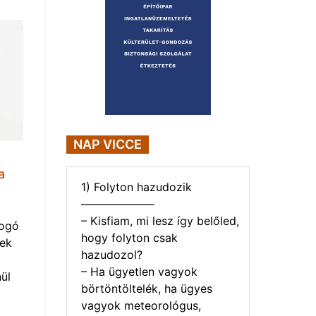
NAP VICCE
a
1) Folyton hazudozik
——————–
– Kisfiam, mi lesz így belőled,
yogó
hogy folyton csak
vek
hazudozol?
– Ha ügyetlen vagyok
ül
börtöntöltelék, ha ügyes
vagyok meteorológus,