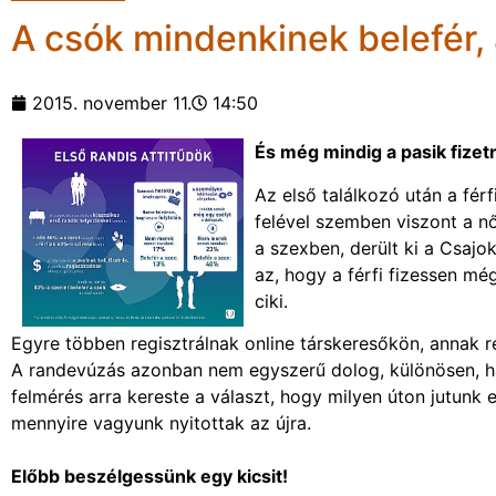
A csók mindenkinek belefér,
2015. november 11.
14:50
És még mindig a pasik fizet
Az első találkozó után a férf
felével szemben viszont a nő
a szexben, derült ki a Csajok
az, hogy a férfi fizessen mé
ciki.
Egyre többen regisztrálnak online társkeresőkön, annak r
A randevúzás azonban nem egyszerű dolog, különösen, ha 
felmérés arra kereste a választ, hogy milyen úton jutunk el
mennyire vagyunk nyitottak az újra.
Előbb beszélgessünk egy kicsit!