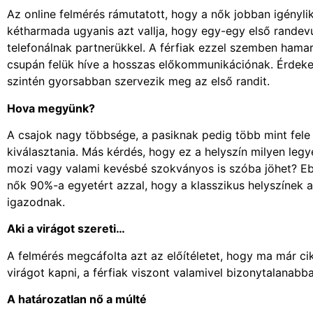
Az online felmérés rámutatott, hogy a nők jobban igényl
kétharmada ugyanis azt vallja, hogy egy-egy első randevú
telefonálnak partnerükkel. A férfiak ezzel szemben hamar
csupán felük híve a hosszas előkommunikációnak. Érdekes
szintén gyorsabban szervezik meg az első randit.
Hova megyünk?
A csajok nagy többsége, a pasiknak pedig több mint fele e
kiválasztania. Más kérdés, hogy ez a helyszín milyen legy
mozi vagy valami kevésbé szokványos is szóba jöhet? Eb
nők 90%-a egyetért azzal, hogy a klasszikus helyszínek a
igazodnak.
Aki a virágot szereti…
A felmérés megcáfolta azt az előítéletet, hogy ma már cik
virágot kapni, a férfiak viszont valamivel bizonytalanabb
A határozatlan nő a múlté