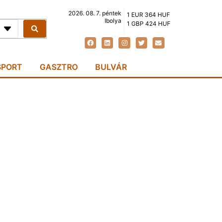
2026. 08. 7. péntek
1 EUR 364 HUF
Ibolya
1 GBP 424 HUF
SPORT
GASZTRO
BULVÁR