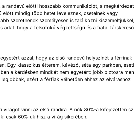
ik a randevú előtti hosszabb kommunikációt, a megkérdeze
 előtt mindig több hetet leveleznek, csetelnek vagy
abb szeretnének személyesen is találkozni kiszemeltjükkel
 adat, hogy a felsőfokú végzettségű és a fiatal társkeres
gyetért azzal, hogy az első randevú helyszínét a férfinak 
en. Egy klasszikus étterem, kávézó, séta egy parkban, eset
ben a kérdésben mindkét nem egyetért: jobb biztosra men
 legjobbak, ezért a férfiak vélhetően ehhez az elváráshoz
i virágot vinni az első randira. A nők 80%-a kifejezetten sz
ak: csak 60%-uk hisz a virág sikerében.