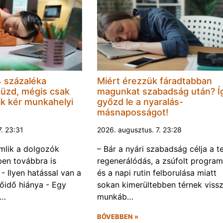
 százaléka
Miért érezzük fáradtabban
küzd, mégis csak
magunkat szabadság után? Í
k kér munkahelyi
győzd le a nyaralás-
másnaposságot!
7. 23:31
2026. augusztus. 7. 23:28
omlik a dolgozók
– Bár a nyári szabadság célja a te
ben továbbra is
regenerálódás, a zsúfolt progra
- Ilyen hatással van a
és a napi rutin felborulása miatt
őidő hiánya - Egy
sokan kimerültebben térnek vissz
f…
munkáb…
BŐVEBBEN »