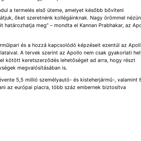
ul a termelés első üteme, amelyet később bővíteni
átjuk, őket szeretnénk kollégáinknak. Nagy örömmel nézün
jét határozhatja meg” – mondta el Kannan Prabhakar, az Apo
műipari és a hozzá kapcsolódó képzéseit ezentúl az Apol
lataival. A tervek szerint az Apollo nem csak gyakorlati hel
l kötött keretszerződés lehetőséget ad arra, hogy részt
nységek megvalósításában is.
vente 5,5 millió személyautó- és kisteherjármű-, valamint 
ani az európai piacra, több száz embernek biztosítva