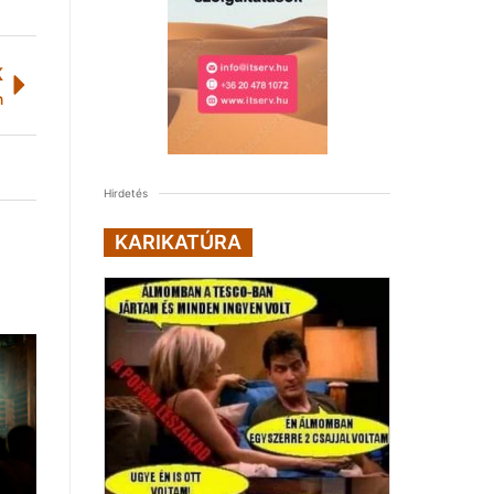
K
n
Hirdetés
KARIKATÚRA