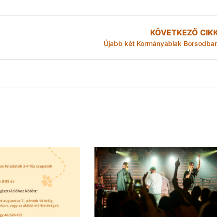
KÖVETKEZŐ CIK
Újabb két Kormányablak Borsodba