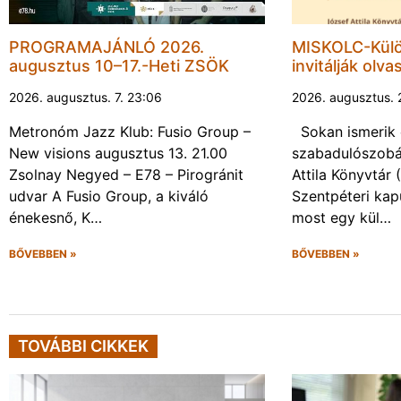
PROGRAMAJÁNLÓ 2026.
MISKOLC-Külö
augusztus 10–17.-Heti ZSÖK
invitálják olva
2026. augusztus. 7. 23:06
2026. augusztus. 
Metronóm Jazz Klub: Fusio Group –
Sokan ismerik 
New visions augusztus 13. 21.00
szabadulószobá
Zsolnay Negyed – E78 – Pirogránit
Attila Könyvtár
udvar A Fusio Group, a kiváló
Szentpéteri kap
énekesnő, K…
most egy kül…
BŐVEBBEN »
BŐVEBBEN »
TOVÁBBI CIKKEK