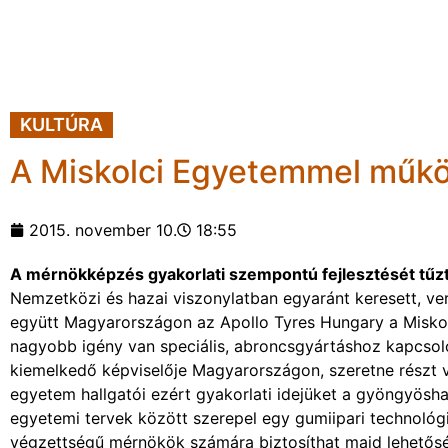
KULTÚRA
A Miskolci Egyetemmel működ
2015. november 10.
18:55
A mérnökképzés gyakorlati szempontú fejlesztését tűzté
Nemzetközi és hazai viszonylatban egyaránt keresett, v
együtt Magyarországon az Apollo Tyres Hungary a Miskol
nagyobb igény van speciális, abroncsgyártáshoz kapcsolód
kiemelkedő képviselője Magyarországon, szeretne részt 
egyetem hallgatói ezért gyakorlati idejüket a gyöngyöshal
egyetemi tervek között szerepel egy gumiipari technológi
végzettségű mérnökök számára biztosíthat majd lehetősé