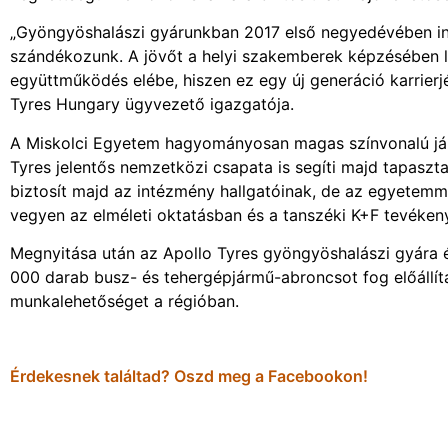
„Gyöngyöshalászi gyárunkban 2017 első negyedévében ind
szándékozunk. A jövőt a helyi szakemberek képzésében l
együttműködés elébe, hiszen ez egy új generáció karrier
Tyres Hungary ügyvezető igazgatója.
A Miskolci Egyetem hagyományosan magas színvonalú jár
Tyres jelentős nemzetközi csapata is segíti majd tapaszta
biztosít majd az intézmény hallgatóinak, de az egyetemme
vegyen az elméleti oktatásban és a tanszéki K+F tevéke
Megnyitása után az Apollo Tyres gyöngyöshalászi gyára é
000 darab busz- és tehergépjármű-abroncsot fog előállít
munkalehetőséget a régióban.
Érdekesnek találtad? Oszd meg a Facebookon!