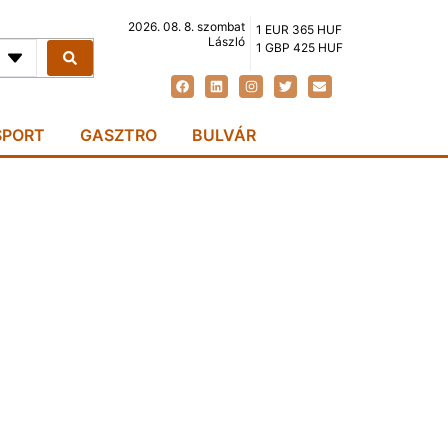
2026. 08. 8. szombat
1 EUR 365 HUF
László
1 GBP 425 HUF
SPORT
GASZTRO
BULVÁR