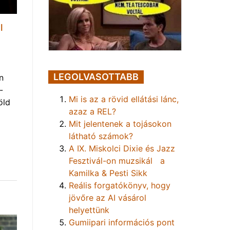
l
LEGOLVASOTTABB
n
-
Mi is az a rövid ellátási lánc,
öld
azaz a REL?
Mit jelentenek a tojásokon
látható számok?
A IX. Miskolci Dixie és Jazz
Fesztivál-on muzsikál a
Kamilka & Pesti Sikk
Reális forgatókönyv, hogy
jövőre az AI vásárol
helyettünk
Gumiipari információs pont