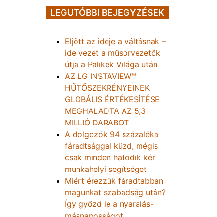
LEGUTÓBBI BEJEGYZÉSEK
Eljött az ideje a váltásnak –
ide vezet a műsorvezetők
útja a Palikék Világa után
AZ LG INSTAVIEW™
HŰTŐSZEKRÉNYEINEK
GLOBÁLIS ÉRTÉKESÍTÉSE
MEGHALADTA AZ 5,3
MILLIÓ DARABOT
A dolgozók 94 százaléka
fáradtsággal küzd, mégis
csak minden hatodik kér
munkahelyi segítséget
Miért érezzük fáradtabban
magunkat szabadság után?
Így győzd le a nyaralás-
másnaposságot!