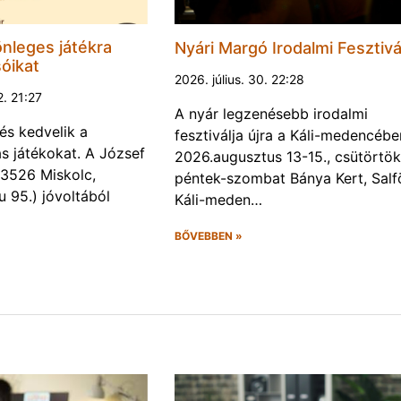
nleges játékra
Nyári Margó Irodalmi Fesztivá
sóikat
2026. július. 30. 22:28
2. 21:27
A nyár legzenésebb irodalmi
és kedvelik a
fesztiválja újra a Káli-medencébe
s játékokat. A József
2026.augusztus 13-15., csütörtök
 (3526 Miskolc,
péntek-szombat Bánya Kert, Salf
u 95.) jóvoltából
Káli-meden…
BŐVEBBEN »