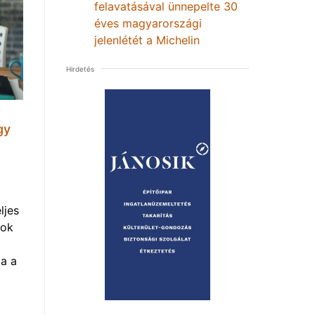
felavatásával ünnepelte 30
éves magyarországi
jelenlétét a Michelin
Hirdetés
gy
ljes
mok
a a