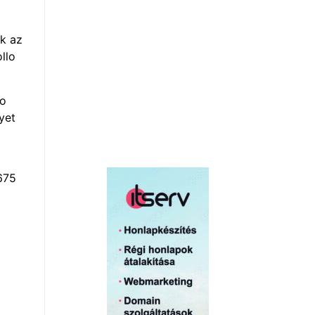
k az
llo
lo
yet
675