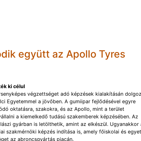
ik együtt az Apollo Tyres
k ki célul
ersenyképes végzettséget adó képzések kialakításán dolgoz
ci Egyetemmel a jövőben. A gumiipar fejlődésével egyre
ó oktatásra, szakokra, és az Apollo, mint a terület
vállalni a kiemelkedő tudású szakemberek képzésében. Az
ászi gyárban is letölthetik, amint az elkészül. Ugyanakkor
ai szakmérnöki képzés indítása is, amely főiskolai és egye
get az abroncsgyártás piacán.