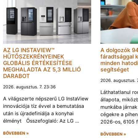
AZ LG INSTAVIEW™
A dolgozók 94
HŰTŐSZEKRÉNYEINEK
fáradtsággal 
GLOBÁLIS ÉRTÉKESÍTÉSE
minden hatodi
MEGHALADTA AZ 5,3 MILLIÓ
segítséget
DARABOT
2026. augusztus. 
2026. augusztus. 7. 23:36
Láthatatlanul r
A világszerte népszerű LG InstaView
állapota, miköz
innovációja tíz évvel a bemutatása
munkába járnak 
után is újradefiniálja a konyhai
cégekre a pihen
élményt Összefoglaló: Az LG …
2026-os, 6105 
BŐVEBBEN »
BŐVEBBEN »