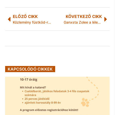
ELŐZŐ CIKK
KÖVETKEZŐ CIKK
Közlemény füstköd-riadó tájékoztatási fokozat megszüntetéséről
Ganxsta Zolee a lélekvándorlásban hisz
KAPCSOLÓDÓ CIKKEK