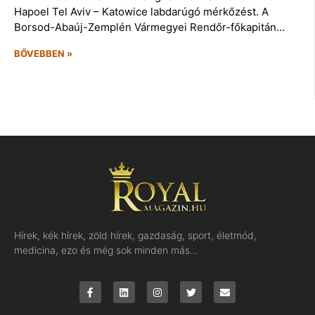
Hapoel Tel Aviv – Katowice labdarúgó mérkőzést. A
Borsod-Abaúj-Zemplén Vármegyei Rendőr-főkapitán…
BŐVEBBEN »
Hírek, kék hírek, zöld hírek, gazdaság, sport, életmód,
medicina, ezo és még sok minden más…