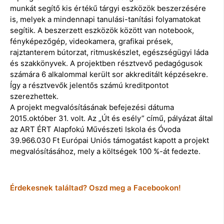
munkát segítő kis értékű tárgyi eszközök beszerzésére
is, melyek a mindennapi tanulási-tanítási folyamatokat
segítik. A beszerzett eszközök között van notebook,
fényképezőgép, videokamera, grafikai prések,
rajztanterem bútorzat, ritmuskészlet, egészségügyi láda
és szakkönyvek. A projektben résztvevő pedagógusok
számára 6 alkalommal került sor akkreditált képzésekre.
Így a résztvevők jelentős számú kreditpontot
szerezhettek.
A projekt megvalósításának befejezési dátuma
2015.október 31. volt. Az „Út és esély” című, pályázat által
az ART ÉRT Alapfokú Művészeti Iskola és Óvoda
39.966.030 Ft Európai Uniós támogatást kapott a projekt
megvalósításához, mely a költségek 100 %-át fedezte.
Érdekesnek találtad? Oszd meg a Facebookon!