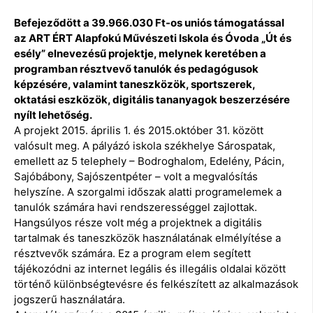
Befejeződött a 39.966.030 Ft-os uniós támogatással
az ART ÉRT Alapfokú Művészeti Iskola és Óvoda „Út és
esély” elnevezésű projektje, melynek keretében a
programban résztvevő tanulók és pedagógusok
képzésére, valamint taneszközök, sportszerek,
oktatási eszközök, digitális tananyagok beszerzésére
nyílt lehetőség.
A projekt 2015. április 1. és 2015.október 31. között
valósult meg. A pályázó iskola székhelye Sárospatak,
emellett az 5 telephely – Bodroghalom, Edelény, Pácin,
Sajóbábony, Sajószentpéter – volt a megvalósítás
helyszíne. A szorgalmi időszak alatti programelemek a
tanulók számára havi rendszerességgel zajlottak.
Hangsúlyos része volt még a projektnek a digitális
tartalmak és taneszközök használatának elmélyítése a
résztvevők számára. Ez a program elem segített
tájékozódni az internet legális és illegális oldalai között
történő különbségtevésre és felkészített az alkalmazások
jogszerű használatára.