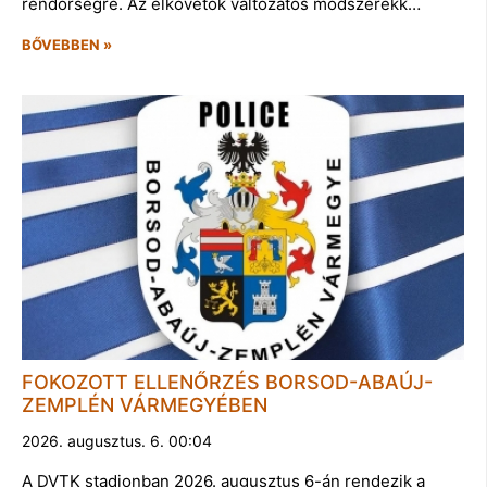
rendőrségre. Az elkövetők változatos módszerekk…
BŐVEBBEN »
FOKOZOTT ELLENŐRZÉS BORSOD-ABAÚJ-
ZEMPLÉN VÁRMEGYÉBEN
2026. augusztus. 6. 00:04
A DVTK stadionban 2026. augusztus 6-án rendezik a