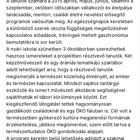
A tanulók számára a 2015 április, május, június, valamint a
szeptember, októberi időszakban vállalkozói és életpálya
tanácsadás, mentori, családi életre nevelést elősegítő
programok valósultak meg. Az egészségnapok keretében
a különböző szerek okozta függőségek megelőzésével
kapcsolatos előadások, tréningek mellett gasztronómia
bemutatókra is sor került.
A nyári iskolai szünetben 3 ökotáborban szerezhettek
hasznos ismereteket a projektben résztvevő tanulók. Két
képzőművészeti és egy drámás tematikájú szaktábor
adott lehetőséget arra, hogy a résztvevő tanulók
megismerjék a természet közeliség élményét, az ember
és természet kapcsolatát. Mindezt sajátos tantárgyi
eszközök és ismert művészeti alkotások segítségével
sajátíthatták el tábori körülmények között. Ezt
kiegészítendő látogatást tettek hagyományosan
gazdálkodó családoknál és egy ÖKO faluban is. Cél volt a
természetben gyökerező kultúra megjelenési formáinak
érzékeltetése, játékos megismerése, szem előtt tartva a
természettudatos ÖKO gondolkodás alapjait.
A program keretén belül lehetőség adódott a szakmai