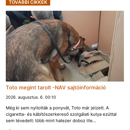
TOVÁBBI CIKKEK
Toto megint tarolt -NAV sajtóinformáció
2026. augusztus. 6. 00:10
Még ki sem nyitották a ponyvát, Toto már jelzett. A
cigaretta- és kábítószerkereső szolgálati kutya ezúttal
sem tévedett: több mint hatezer doboz ille…