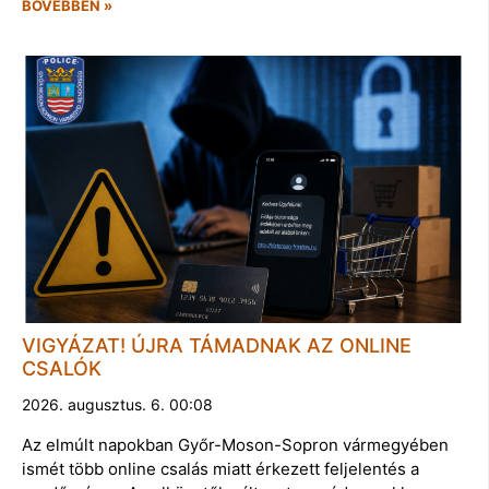
BŐVEBBEN »
VIGYÁZAT! ÚJRA TÁMADNAK AZ ONLINE
CSALÓK
2026. augusztus. 6. 00:08
Az elmúlt napokban Győr-Moson-Sopron vármegyében
ismét több online csalás miatt érkezett feljelentés a