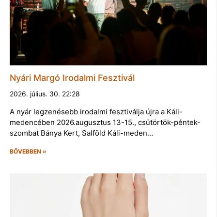
Nyári Margó Irodalmi Fesztivál
2026. július. 30. 22:28
A nyár legzenésebb irodalmi fesztiválja újra a Káli-
medencében 2026.augusztus 13-15., csütörtök-péntek-
szombat Bánya Kert, Salföld Káli-meden…
BŐVEBBEN »